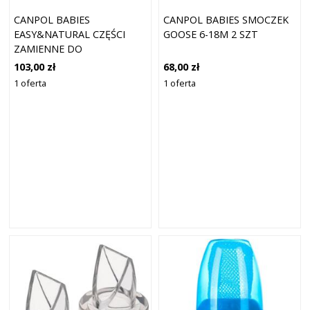
CANPOL BABIES
CANPOL BABIES SMOCZEK
EASY&NATURAL CZĘŚCI
GOOSE 6-18M 2 SZT
ZAMIENNE DO
ELEKTRYCZNEGO
103,00 zł
68,00 zł
ASPIRATORA DO NOSA 2
1 oferta
1 oferta
SZT