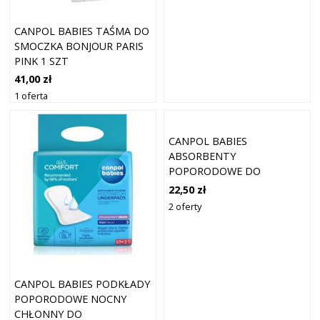
CANPOL BABIES TAŚMA DO
SMOCZKA BONJOUR PARIS
PINK 1 SZT
41,00 zł
1 oferta
CANPOL BABIES
ABSORBENTY
POPORODOWE DO
STOSOWANIA
22,50 zł
POŁOŻNICZEGO NA NOC 8
2 oferty
SZT
CANPOL BABIES PODKŁADY
POPORODOWE NOCNY
CHŁONNY DO