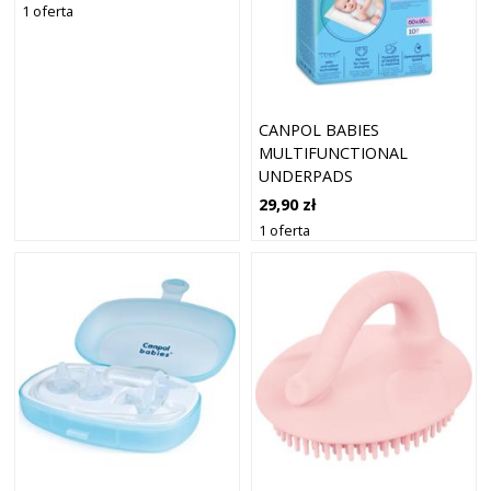
1 oferta
CANPOL BABIES
MULTIFUNCTIONAL
UNDERPADS
JEDNORAZOWE MATY DO
29,90 zł
PRZEWIJANIA 60X60 CM 10
1 oferta
SZT.