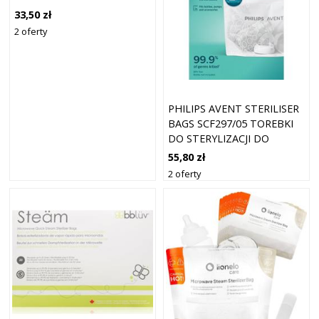
DO STERYLIZACJI DO
33,50 zł
KUCHENKI MIKROFALOWEJ
2 oferty
5 SZT.
PHILIPS AVENT STERILISER
BAGS SCF297/05 TOREBKI
DO STERYLIZACJI DO
KUCHENKI MIKROFALOWEJ
55,80 zł
5 SZT.
2 oferty