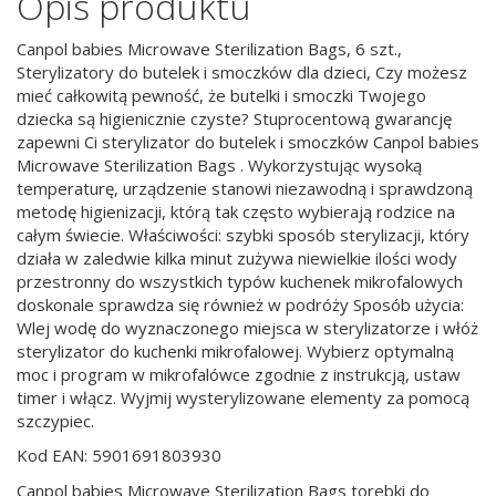
Opis produktu
Canpol babies Microwave Sterilization Bags, 6 szt.,
Sterylizatory do butelek i smoczków dla dzieci, Czy możesz
mieć całkowitą pewność, że butelki i smoczki Twojego
dziecka są higienicznie czyste? Stuprocentową gwarancję
zapewni Ci sterylizator do butelek i smoczków Canpol babies
Microwave Sterilization Bags . Wykorzystując wysoką
temperaturę, urządzenie stanowi niezawodną i sprawdzoną
metodę higienizacji, którą tak często wybierają rodzice na
całym świecie. Właściwości: szybki sposób sterylizacji, który
działa w zaledwie kilka minut zużywa niewielkie ilości wody
przestronny do wszystkich typów kuchenek mikrofalowych
doskonale sprawdza się również w podróży Sposób użycia:
Wlej wodę do wyznaczonego miejsca w sterylizatorze i włóż
sterylizator do kuchenki mikrofalowej. Wybierz optymalną
moc i program w mikrofalówce zgodnie z instrukcją, ustaw
timer i włącz. Wyjmij wysterylizowane elementy za pomocą
szczypiec.
Kod EAN: 5901691803930
Canpol babies Microwave Sterilization Bags torebki do