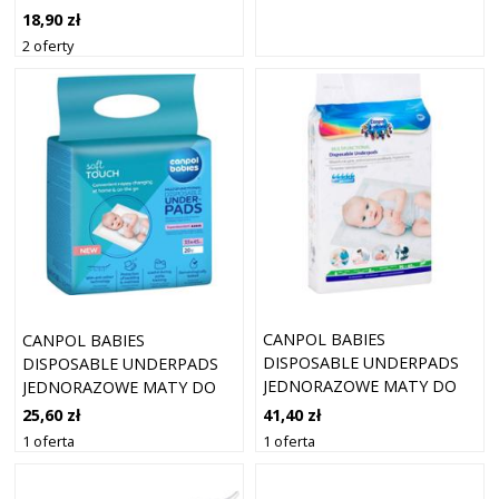
STOSOWANIA
18,90 zł
POŁOŻNICZEGO 10 SZT
2 oferty
CANPOL BABIES
CANPOL BABIES
DISPOSABLE UNDERPADS
DISPOSABLE UNDERPADS
JEDNORAZOWE MATY DO
JEDNORAZOWE MATY DO
PRZEWIJANIA SUPER
PRZEWIJANIA 33X45 CM 20
41,40 zł
25,60 zł
ABSORBENT 10 SZT.
SZT.
1 oferta
1 oferta