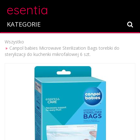
esentia
KATEGORIE
Wszystko
Canpol babies Microwave Sterilization Bags torebki do
sterylizacji do kuchenki mikrofalowej 6 szt.