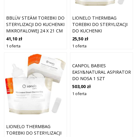
BBLÜV STEÄM TOREBKI DO
LIONELO THERMBAG
STERYLIZACJI DO KUCHENKI
TOREBKI DO STERYLIZACJI
MIKROFALOWEJ 24 X 21 CM
DO KUCHENKI
6 SZT.
MIKROFALOWEJ 8 SZT.
41,10 zł
25,50 zł
1 oferta
1 oferta
CANPOL BABIES
EASY&NATURAL ASPIRATOR
DO NOSA 1 SZT
503,00 zł
1 oferta
LIONELO THERMBAG
TOREBKI DO STERYLIZACJI