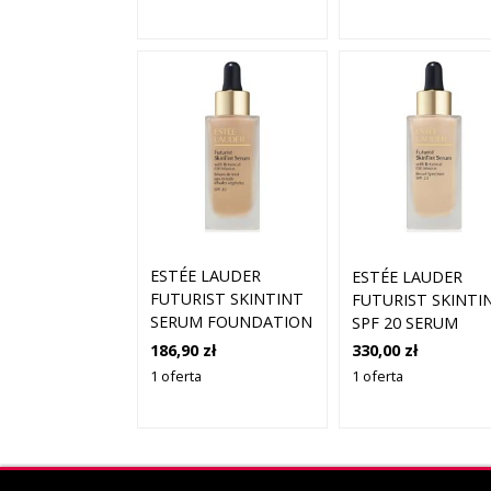
MOISTURIZING
MAKEUP SPF 45 -
FUTURIST HYDRA
RESCUE 3W1 TAWNY -
DLA KOBIET
ESTÉE LAUDER
ESTÉE LAUDER
FUTURIST SKINTINT
FUTURIST SKINTI
SERUM FOUNDATION
SPF 20 SERUM
WITH BOTANICAL OIL
PODKŁAD SPF 20
186,90 zł
330,00 zł
INFUSION SPF 20
KOLOR 0N1
1 oferta
1 oferta
PODKŁAD
ALABASTER 30 ML
PIELĘGNACYJNY SPF
20 ODCIEŃ 2C0 COOL
VANILLA 30 ML