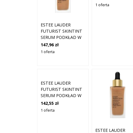
UJEDNOLICENIA
1 oferta
KOLORYTU SKÓRY
1W1 BONE 30 ML
ESTEE LAUDER
FUTURIST SKINTINT
SERUM PODKŁAD W
PŁYNIE DO
147,96 zł
UJEDNOLICENIA
1 oferta
KOLORYTU SKÓRY
3C2 PEBBLE 30 ML
ESTEE LAUDER
FUTURIST SKINTINT
SERUM PODKŁAD W
PŁYNIE DO
142,55 zł
UJEDNOLICENIA
1 oferta
KOLORYTU SKÓRY
5N2 AMBER HONEY
30 ML
ESTEE LAUDER