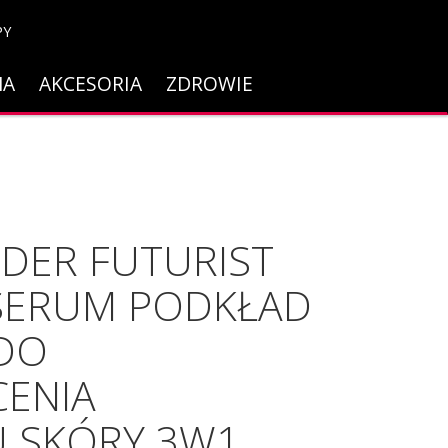
PY
NA
AKCESORIA
ZDROWIE
UDER FUTURIST
 SERUM PODKŁAD
 DO
CENIA
 SKÓRY 3W1