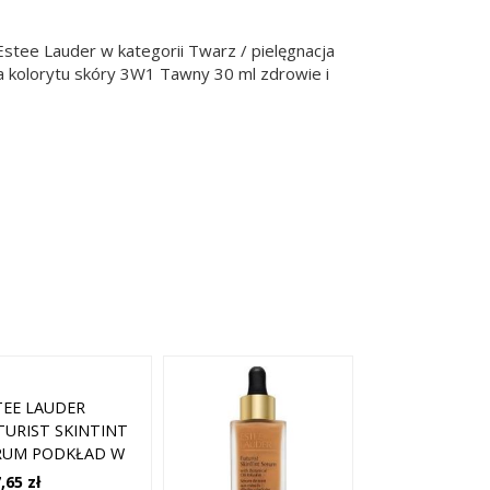
Estee Lauder w kategorii Twarz / pielęgnacja
ia kolorytu skóry 3W1 Tawny 30 ml zdrowie i
TEE LAUDER
TURIST SKINTINT
RUM PODKŁAD W
YNIE DO
,65 zł