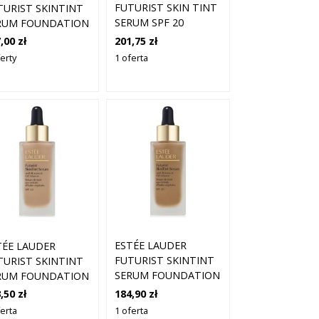
FUTURIST SKIN TINT
TURIST SKINTINT
SERUM SPF 20
RUM FOUNDATION
PODKŁADY 30 ML
F20 3W1 TAWNY
201,75 zł
,00 zł
3W1 - TAWNY
1 oferta
erty
ESTÉE LAUDER
TÉE LAUDER
FUTURIST SKINTINT
TURIST SKINTINT
SERUM FOUNDATION
RUM FOUNDATION
WITH BOTANICAL OIL
TH BOTANICAL OIL
184,90 zł
,50 zł
INFUSION SPF 20
FUSION SPF 20
1 oferta
ferta