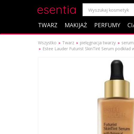
esentia
TWARZ
MAKIJAŻ
PERFUMY
CI
Wszystko
Twarz
pielęgnacja twarzy
serum
Estee Lauder Futurist SkinTint Serum podkład 