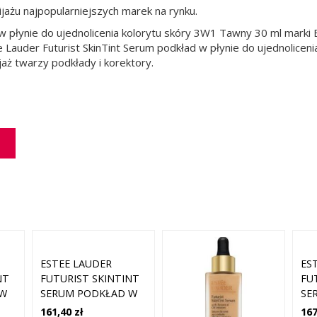
jażu najpopularniejszych marek na rynku.
w płynie do ujednolicenia kolorytu skóry 3W1 Tawny 30 ml marki 
Lauder Futurist SkinTint Serum podkład w płynie do ujednolicen
jaż twarzy podkłady i korektory.
ESTEE LAUDER
ES
NT
FUTURIST SKINTINT
FU
 W
SERUM PODKŁAD W
SE
PŁYNIE DO
PŁ
161,40 zł
167