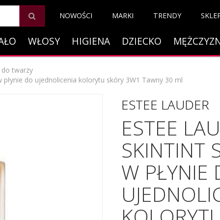
NOWOŚCI
MARKI
TRENDY
SKLE
AŁO
WŁOSY
HIGIENA
DZIECKO
MĘŻCZYZ
 do twarzy
w płynie do ujednolicenia kolorytu skóry 3W1 Tawny 30 ml
ESTEE LAUDER
ESTEE LA
SKINTINT
W PŁYNIE
UJEDNOLI
KOLORYTU