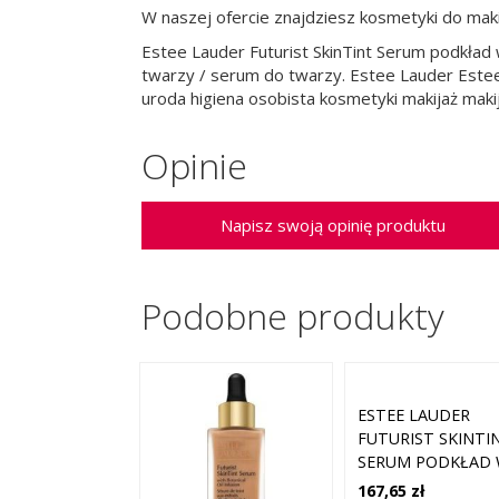
W naszej ofercie znajdziesz kosmetyki do maki
Estee Lauder Futurist SkinTint Serum podkład 
twarzy / serum do twarzy. Estee Lauder Estee 
uroda higiena osobista kosmetyki makijaż maki
Opinie
Napisz swoją opinię produktu
Podobne produkty
ESTEE LAUDER
FUTURIST SKINTI
SERUM PODKŁAD
PŁYNIE DO
167,65 zł