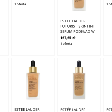
UJEDNOLICENIA
UJ
1 oferta
1 o
KOLORYTU SKÓRY
KO
1N2 ECRU 30 ML
5W
ESTEE LAUDER
FUTURIST SKINTINT
SERUM PODKŁAD W
PŁYNIE DO
167,65 zł
UJEDNOLICENIA
1 oferta
KOLORYTU SKÓRY
2C0 VANILLA 30 ML
ESTEE LAUDER
ESTÉE LAUDER
ES