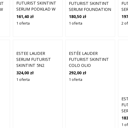
FUTURIST SKINTINT
NT
FUTURIST SKINTINT
FU
SERUM PODKŁAD W
 W
SERUM FOUNDATION
SE
PŁYNIE DO
WITH BOTANICAL OIL
SP
161,40 zł
180,50 zł
197
UJEDNOLICENIA
INFUSION SPF 20
1 oferta
1 oferta
2 of
KOLORYTU SKÓRY
PODKŁAD
1N1 IVORY NUDE 30
30
PIELĘGNACYJNY SPF
ML
20 ODCIEŃ 3W1
TAWNY 30 ML
ESTEE LAUDER
ESTÉE LAUDER
SERUM FUTURIST
FUTURIST SKINTINT
SKINTINT 5N2
COLO OLIO
HONEY AMBER 30 ML
BOTANICAL SPF 20
324,00 zł
292,00 zł
SERUM PODKŁAD SPF
1 oferta
1 oferta
20 COLOR 4W1
HONEY BRONZE 30
ML
ES
FU
SE
WI
183
IN
1 o