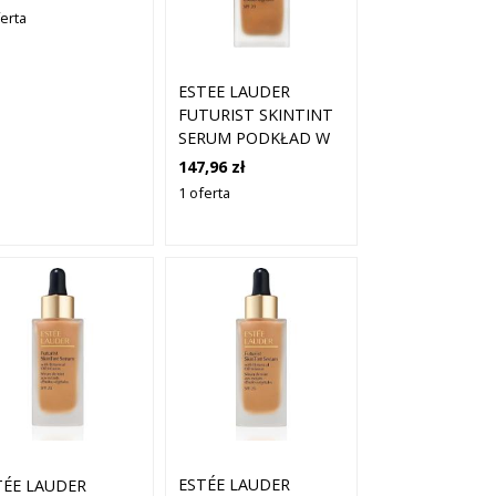
EDNOLICENIA
ferta
LORYTU SKÓRY
1 BRONZE 30 ML
ESTEE LAUDER
FUTURIST SKINTINT
SERUM PODKŁAD W
PŁYNIE DO
147,96 zł
UJEDNOLICENIA
1 oferta
KOLORYTU SKÓRY
3N2 WHEAT 30 ML
ESTÉE LAUDER
TÉE LAUDER