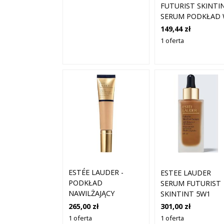
FUTURIST SKINTI
SERUM PODKŁAD
PŁYNIE DO
149,44 zł
UJEDNOLICENIA
1 oferta
KOLORYTU SKÓRY
3N1 IVORY BEIGE 
ML
ESTÉE LAUDER -
ESTEE LAUDER
PODKŁAD
SERUM FUTURIST
NAWILŻAJĄCY
SKINTINT 5W1
FUTURIST HYDRA
BRONZE 30 ML
265,00 zł
301,00 zł
RESCUE -
1 oferta
1 oferta