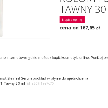
TAWNY 30
Napisz opinię
cena od 167,65 zł
rie internetowe gdzie możesz kupić kosmetyki online. Poniżej 
rist SkinTint Serum podkład w płynie do ujednolicenia
W1 Tawny 30 ml
id: a309f1ae7c70