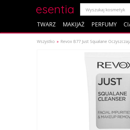
esentia
TWARZ
MAKIJAŻ
PERFUMY
CI
Wszystko
Revox B77 Just Squalane Oczyszczaj