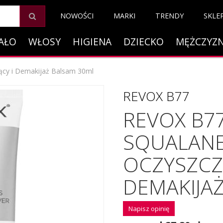
NOWOŚCI
MARKI
TRENDY
SKLE
AŁO
WŁOSY
HIGIENA
DZIECKO
MĘŻCZYZ
ący i Demakijaż Balsam 30ml
REVOX B77
REVOX B77
SQUALAN
OCZYSZCZA
DEMAKIJA
Napisz opinię