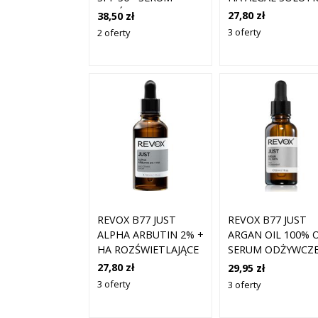
30 ML
ROZŚWIETLAJĄCE DO
27,80 zł
38,50 zł
TWARZY SPF 30 30
3 oferty
2 oferty
ML
REVOX B77 JUST
REVOX B77 JUST
ALPHA ARBUTIN 2% +
ARGAN OIL 100% O
HA ROZŚWIETLAJĄCE
SERUM ODŻYWCZ
SERUM DO TWARZY I
DO TWARZY I SZYI
27,80 zł
29,95 zł
SZYI 30ML
ML
3 oferty
3 oferty