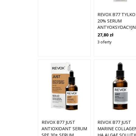
REVOX B77 TYLKO
20% SERUM
ANTYOKSYDACYJN
WITAMINĄ C 30ML
27,80 zł
3 oferty
REVOX B77 JUST
REVOX B77 JUST
MARINE COLLAGE
ANTIOXIDANT SERUM
HA ALGAE SOLUT
SPF 30+ SERUM