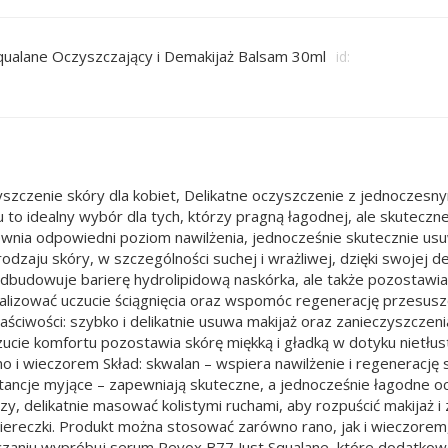
qualane Oczyszczający i Demakijaż Balsam 30ml
id:
yszczenie skóry dla kobiet, Delikatne oczyszczenie z jednoczesn
to idealny wybór dla tych, którzy pragną łagodnej, ale skuteczne
ewnia odpowiedni poziom nawilżenia, jednocześnie skutecznie usu
dzaju skóry, w szczególności suchej i wrażliwej, dzięki swojej del
dbudowuje barierę hydrolipidową naskórka, ale także pozostawia 
lizować uczucie ściągnięcia oraz wspomóc regenerację przesusz
łaściwości: szybko i delikatnie usuwa makijaż oraz zanieczyszcz
uczucie komfortu pozostawia skórę miękką i gładką w dotyku nietł
 i wieczorem Skład: skwalan – wspiera nawilżenie i regenerację s
bstancje myjące – zapewniają skuteczne, a jednocześnie łagodne o
zy, delikatnie masować kolistymi ruchami, aby rozpuścić makijaż 
ciereczki. Produkt można stosować zarówno rano, jak i wieczorem
czaniu wypróbuj serum Revox B77 Just Squalane, które dodatkowo 