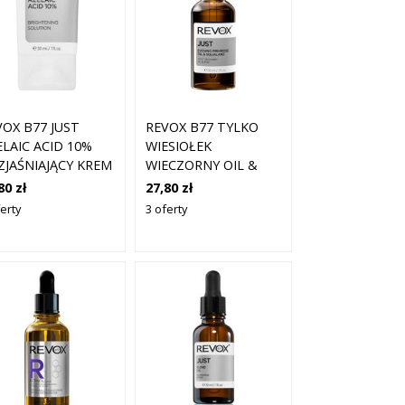
VOX B77 JUST
REVOX B77 TYLKO
ELAIC ACID 10%
WIESIOŁEK
ZJAŚNIAJĄCY KREM
WIECZORNY OIL &
 TWARZY 30ML
SQUALANE OLEJEK
80 zł
27,80 zł
REGENERUJĄCY NA
erty
3 oferty
NOC DO ODBUDOWY
BARIERY SKÓRNEJ 30
ML