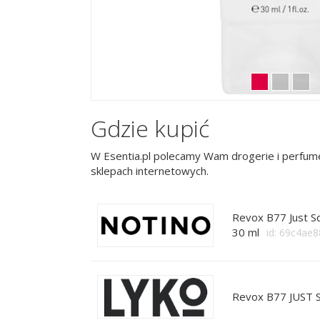
Gdzie kupić
W Esentia.pl polecamy Wam drogerie i perfume
sklepach internetowych.
Revox B77 Just S
30 ml
id: 69c4ae
Revox B77 JUST S