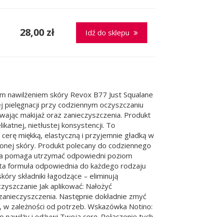
28,00 zł
Idź do sklepu
ym nawilżeniem skóry Revox B77 Just Squalane
j pielęgnacji przy codziennym oczyszczaniu
wając makijaż oraz zanieczyszczenia. Produkt
ikatnej, nietłustej konsystencji. To
cerę miękką, elastyczną i przyjemnie gładką w
onej skóry. Produkt polecany do codziennego
enia pomaga utrzymać odpowiedni poziom
usta formuła odpowiednia do każdego rodzaju
kóry składniki łagodzące – eliminują
czyszczanie Jak aplikować: Nałożyć
i zanieczyszczenia. Następnie dokładnie zmyć
, w zależności od potrzeb. Wskazówka Notino:
nawilży i odżywi Twoją cerę. Połączenie tych