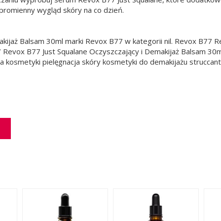
romienny wygląd skóry na co dzień.
kijaż Balsam 30ml marki Revox B77 w kategorii nil. Revox B77 R
7 Revox B77 Just Squalane Oczyszczający i Demakijaż Balsam 3
ta kosmetyki pielęgnacja skóry kosmetyki do demakijażu struccant