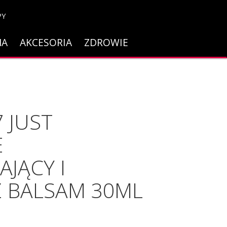
PY
NA
AKCESORIA
ZDROWIE
 JUST
E
JĄCY I
Ż BALSAM 30ML