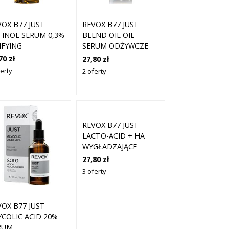
VOX B77 JUST
REVOX B77 JUST
TINOL SERUM 0,3%
BLEND OIL OIL
IFYING
SERUM ODŻYWCZE
GENERATOR 30 ML
DO TWARZY I SZYI 30
70 zł
27,80 zł
ML
erty
2 oferty
REVOX B77 JUST
LACTO-ACID + HA
WYGŁADZAJĄCE
SERUM
27,80 zł
ZŁUSZCZAJĄCE DO
3 oferty
TWARZY I SZYI 30ML
VOX B77 JUST
YCOLIC ACID 20%
RUM