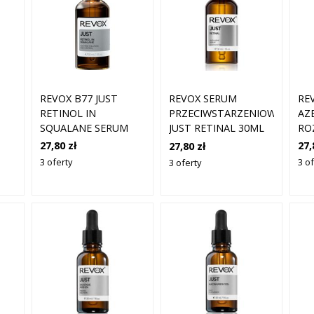
REVOX B77 JUST
RE
REVOX SERUM
RETINOL IN
AZ
PRZECIWSTARZENIOWE
SQUALANE SERUM
RO
JUST RETINAL 30ML
PRZECIWZMARSZCZKOWE
DO
27,80 zł
27,
27,80 zł
Z RETINOLEM DO
 ML
3 oferty
3 of
3 oferty
TWARZY I SZYI 30 ML