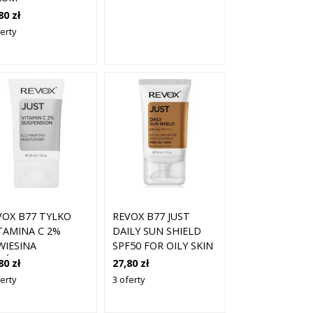
GŁADZAJĄCO-
80 zł
USZCZAJĄCE DO
erty
ARZY 30 ML
VOX B77 TYLKO
REVOX B77 JUST
TAMINA C 2%
DAILY SUN SHIELD
WIESINA
SPF50 FOR OILY SKIN
ZŚWIETLAJĄCY
30 ML
80 zł
27,80 zł
WILŻAJĄCY KREM
erty
3 oferty
 TWARZY I SZYI
ML