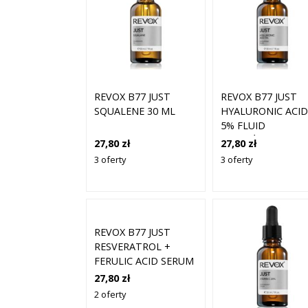
REVOX B77 JUST
REVOX B77 JUST
SQUALENE 30 ML
HYALURONIC ACID
5% FLUID
NAWILŻAJĄCY DO
27,80 zł
27,80 zł
TWARZY I SZYI 30
3 oferty
3 oferty
REVOX B77 JUST
RESVERATROL +
FERULIC ACID SERUM
ANTYOKSYDUJĄCE
27,80 zł
DO TWARZY I SZYI 30
2 oferty
ML