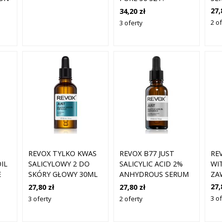
WY
27,
34,20 zł
ZŁ
2 of
3 oferty
TW
RE
REVOX TYLKO KWAS
REVOX B77 JUST
WI
IL
SALICYLOWY 2 DO
SALICYLIC ACID 2%
ZA
E
SKÓRY GŁOWY 30ML
ANHYDROUS SERUM
RO
 30
PEELINGUJĄCE O
27,
27,80 zł
27,80 zł
NA
DZIAŁANIU
3 of
3 oferty
2 oferty
DO
ZŁUSZCZAJĄCYM DO
30
TWARZY 30 ML