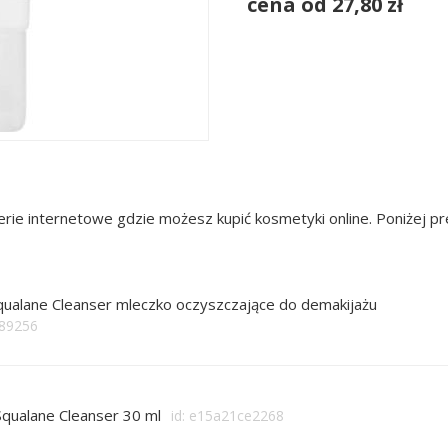
cena od 27,80 zł
rie internetowe gdzie możesz kupić kosmetyki online. Poniżej 
qualane Cleanser mleczko oczyszczające do demakijażu
889256
qualane Cleanser 30 ml
id: e15a21ce2268