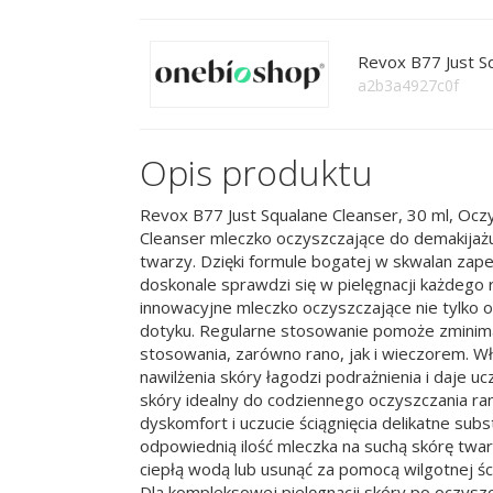
Revox B77 Just S
a2b3a4927c0f
Opis produktu
Revox B77 Just Squalane Cleanser, 30 ml, Ocz
Cleanser mleczko oczyszczające do demakijażu 
twarzy. Dzięki formule bogatej w skwalan zap
doskonale sprawdzi się w pielęgnacji każdego ro
innowacyjne mleczko oczyszczające nie tylko o
dotyku. Regularne stosowanie pomoże zminima
stosowania, zarówno rano, jak i wieczorem. W
nawilżenia skóry łagodzi podrażnienia i daje 
skóry idealny do codziennego oczyszczania rano
dyskomfort i uczucie ściągnięcia delikatne su
odpowiednią ilość mleczka na suchą skórę twar
ciepłą wodą lub usunąć za pomocą wilgotnej ś
Dla kompleksowej pielęgnacji skóry po oczysz