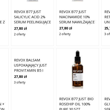
REVOX B77 JUST
RE
REVOX B77 JUST
NIACINAMIDE 10%
RE
SALICYLIC ACID 2%
E Z
SERUM NAWILŻAJĄCE
UN
SERUM PEELINGUJĄCE
30 ML
RE
O DZIAŁANIU
27,80 zł
25,
27,80 zł
ZŁUSZCZAJĄCYM DO
2 oferty
3 of
2 oferty
TWARZY 30 ML
REVOX BALSAM
USPOKAJAJĄCY JUST
PROVITAMIN B5 I
CENTELLA 30 ML
27,80 zł
3 oferty
RE
REVOX B77 JUST BIO
N +
GL
ROSEHIP OIL 100%
ION
SE
PURE 30 SZT.