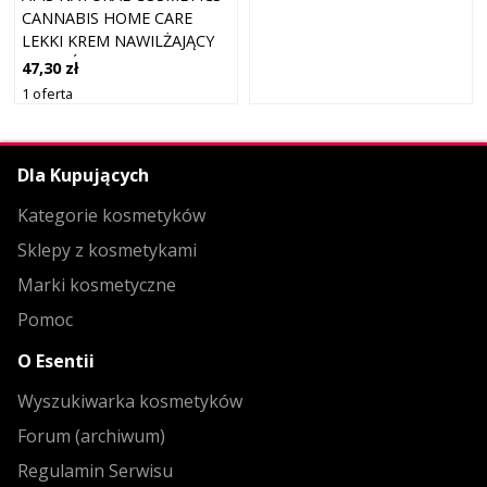
CANNABIS HOME CARE
LEKKI KREM NAWILŻAJĄCY
DO SKÓRY SUCHEJ I
47,30 zł
WRAŻLIWEJ 50 ML
1 oferta
Dla Kupujących
Kategorie kosmetyków
Sklepy z kosmetykami
Marki kosmetyczne
Pomoc
O Esentii
Wyszukiwarka kosmetyków
Forum (archiwum)
Regulamin Serwisu