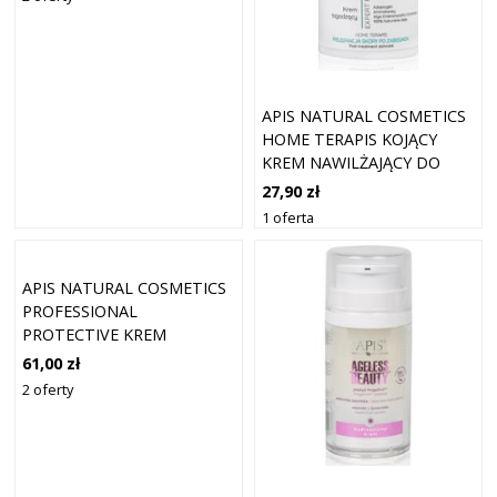
APIS NATURAL COSMETICS
HOME TERAPIS KOJĄCY
KREM NAWILŻAJĄCY DO
TWARZY 50 ML
27,90 zł
1 oferta
APIS NATURAL COSMETICS
PROFESSIONAL
PROTECTIVE KREM
OCHRONNY DO TWARZY
61,00 zł
SPF 50 100 ML
2 oferty