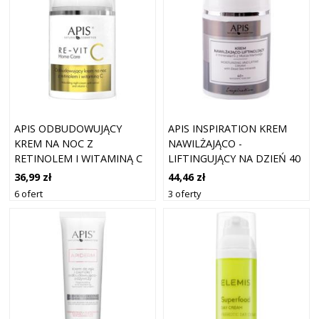
APIS ODBUDOWUJĄCY
APIS INSPIRATION KREM
KREM NA NOC Z
NAWILŻAJĄCO -
RETINOLEM I WITAMINĄ C
LIFTINGUJĄCY NA DZIEŃ 40
50ML
+ 50 ML
36,99 zł
44,46 zł
6 ofert
3 oferty