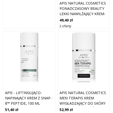
APIS NATURAL COSMETICS
PONADCZASOWY BEAUTY
LEKKI NAWILŻAJĄCY KREM-
ŻEL 50 ML
49,40 zł
2 oferty
APIS - LIFTINGUJĄCO-
APIS NATURAL COSMETICS
NAPINAJĄCY KREM Z SNAP-
MEN TERAPIS KREM
8™ PEPTIDE, 100 ML
WYGŁADZAJĄCY DO SKÓRY
DOJRZAŁEJ DLA MĘŻCZYZN
51,40 zł
52,99 zł