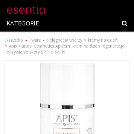
esentia
KATEGORIE
Wszystko
Twarz
pielęgnacja twarzy
kremy na dzień
Apis Natural Cosmetics Apiderm krem na dzień regeneracja
i odżywienie skóry SPF10 50 ml