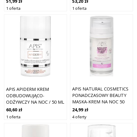
51,99 zł
53,20 zł
RADIOTERAPII 50 ML
PREBIOTYKAMI 50 ML
1 oferta
1 oferta
APIS NATURAL COSMETICS
APIS APIDERM KREM
PONADCZASOWY BEAUTY
ODBUDOWUJĄCO-
MASKA-KREM NA NOC 50
ODŻYWCZY NA NOC / 50 ML
ML
KREMY DO TWARZY
24,99 zł
60,60 zł
DAMSKI
4 oferty
1 oferta