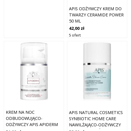
APIS ODŻYWCZY KREM DO
TWARZY CERAMIDE POWER
50 ML
42,00 zł
5 ofert
KREM NA NOC
APIS NATURAL COSMETICS
ODBUDOWUJĄCO-
SYNBIOTIC HOME CARE
ODŻYWCZY APIS APIDERM
NAWILŻAJĄCO-ODŻYWCZY
PO CHEMIO- I
KREM NA DZIEŃ Z