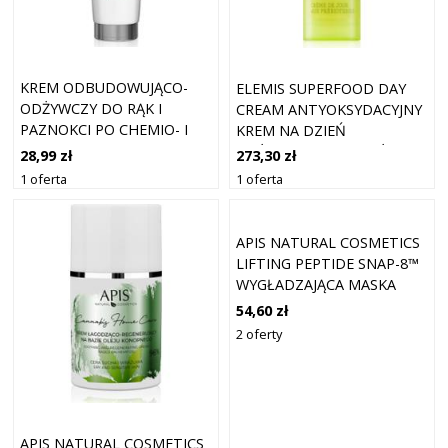
KREM ODBUDOWUJĄCO-
ELEMIS SUPERFOOD DAY
ODŻYWCZY DO RĄK I
CREAM ANTYOKSYDACYJNY
PAZNOKCI PO CHEMIO- I
KREM NA DZIEŃ
RADIOTERAPII APIS
ODŻYWIENIE I NAWILŻENIE
28,99 zł
273,30 zł
APIDERM 100 ML
50 ML
1 oferta
1 oferta
APIS NATURAL COSMETICS
LIFTING PEPTIDE SNAP-8™
WYGŁADZAJĄCA MASKA
POD OCZY Z PEPTYDAMI 50
54,60 zł
ML
2 oferty
APIS NATURAL COSMETICS