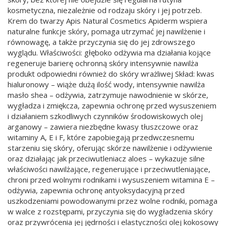
kosmetyczna, niezależnie od rodzaju skóry i jej potrzeb.
Krem do twarzy Apis Natural Cosmetics Apiderm wspiera
naturalne funkcje skóry, pomaga utrzymać jej nawilżenie i
równowagę, a także przyczynia się do jej zdrowszego
wyglądu. Właściwości: głęboko odżywia ma działania kojące
regeneruje barierę ochronną skóry intensywnie nawilża
produkt odpowiedni również do skóry wrażliwej Skład: kwas
hialuronowy – wiąże dużą ilość wody, intensywnie nawilża
masło shea – odżywia, zatrzymuje nawodnienie w skórze,
wygładza i zmiękcza, zapewnia ochronę przed wysuszeniem
i działaniem szkodliwych czynników środowiskowych olej
arganowy – zawiera niezbędne kwasy tłuszczowe oraz
witaminy A, E i F, które zapobiegają przedwczesnemu
starzeniu się skóry, oferując skórze nawilżenie i odżywienie
oraz działając jak przeciwutleniacz aloes – wykazuje silne
właściwości nawilżające, regenerujące i przeciwutleniające,
chroni przed wolnymi rodnikami i wysuszeniem witamina E –
odżywia, zapewnia ochronę antyoksydacyjną przed
uszkodzeniami powodowanymi przez wolne rodniki, pomaga
w walce z rozstępami, przyczynia się do wygładzenia skóry
oraz przywrócenia jej jędrności i elastyczności olej kokosowy