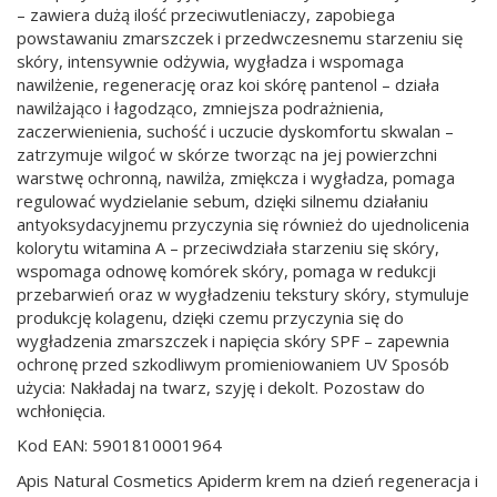
– zawiera dużą ilość przeciwutleniaczy, zapobiega
powstawaniu zmarszczek i przedwczesnemu starzeniu się
skóry, intensywnie odżywia, wygładza i wspomaga
nawilżenie, regenerację oraz koi skórę pantenol – działa
nawilżająco i łagodząco, zmniejsza podrażnienia,
zaczerwienienia, suchość i uczucie dyskomfortu skwalan –
zatrzymuje wilgoć w skórze tworząc na jej powierzchni
warstwę ochronną, nawilża, zmiękcza i wygładza, pomaga
regulować wydzielanie sebum, dzięki silnemu działaniu
antyoksydacyjnemu przyczynia się również do ujednolicenia
kolorytu witamina A – przeciwdziała starzeniu się skóry,
wspomaga odnowę komórek skóry, pomaga w redukcji
przebarwień oraz w wygładzeniu tekstury skóry, stymuluje
produkcję kolagenu, dzięki czemu przyczynia się do
wygładzenia zmarszczek i napięcia skóry SPF – zapewnia
ochronę przed szkodliwym promieniowaniem UV Sposób
użycia: Nakładaj na twarz, szyję i dekolt. Pozostaw do
wchłonięcia.
Kod EAN: 5901810001964
Apis Natural Cosmetics Apiderm krem na dzień regeneracja i