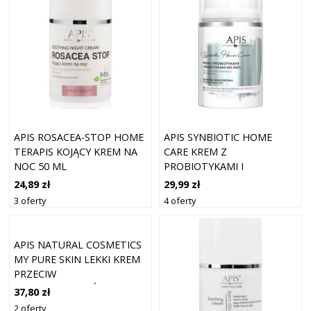
APIS ROSACEA-STOP HOME
APIS SYNBIOTIC HOME
TERAPIS KOJĄCY KREM NA
CARE KREM Z
NOC 50 ML
PROBIOTYKAMI I
PREBIOTYKAMI NA NOC 50
24,89 zł
29,99 zł
ML
3 oferty
4 oferty
APIS NATURAL COSMETICS
MY PURE SKIN LEKKI KREM
PRZECIW
NIEDOSKONAŁOŚCIOM
37,80 zł
SKÓRY 50 ML
2 oferty