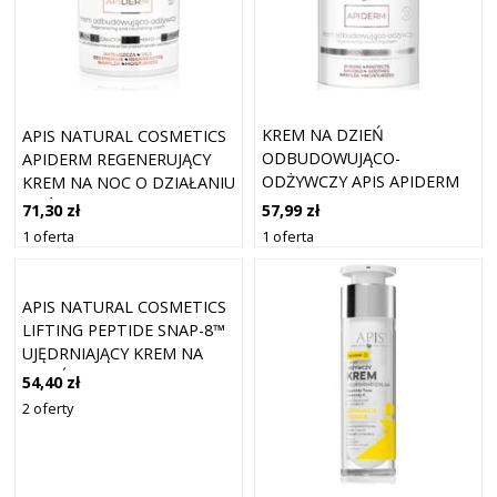
KREM NA DZIEŃ
APIS NATURAL COSMETICS
ODBUDOWUJĄCO-
APIDERM REGENERUJĄCY
ODŻYWCZY APIS APIDERM
KREM NA NOC O DZIAŁANIU
PO CHEMIO- I
ODŻYWCZYM 50 ML
57,99 zł
71,30 zł
RADIOTERAPII 50 ML
1 oferta
1 oferta
APIS NATURAL COSMETICS
LIFTING PEPTIDE SNAP-8™
UJĘDRNIAJĄCY KREM NA
DZIEŃ Z EFEKTEM
54,40 zł
LIFTINGU DLA SKÓRY
2 oferty
DOJRZAŁEJ 50 ML