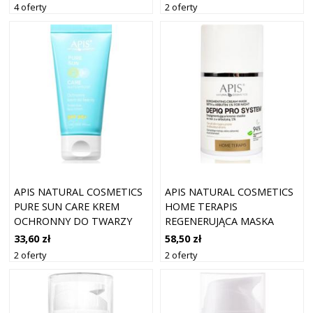
50 ML
4 oferty
2 oferty
APIS NATURAL COSMETICS
APIS NATURAL COSMETICS
PURE SUN CARE KREM
HOME TERAPIS
OCHRONNY DO TWARZY
REGENERUJĄCA MASKA
SPF 30 50 ML
KREMOWA NA NOC DO
33,60 zł
58,50 zł
SKÓRY Z PRZEBARWIENIAMI
2 oferty
2 oferty
50 ML