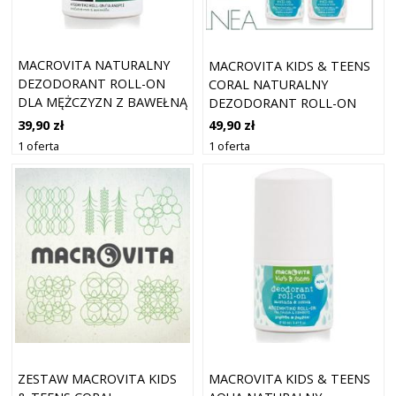
MACROVITA NATURALNY
MACROVITA KIDS & TEENS
DEZODORANT ROLL-ON
CORAL NATURALNY
DLA MĘŻCZYZN Z BAWEŁNĄ
DEZODORANT ROLL-ON
I CHMIELEM 50ML
DLA DZIEWCZYNEK Z
39,90 zł
49,90 zł
MORINDĄ I FIOŁKIEM 50ML
1 oferta
1 oferta
ZESTAW MACROVITA KIDS
MACROVITA KIDS & TEENS