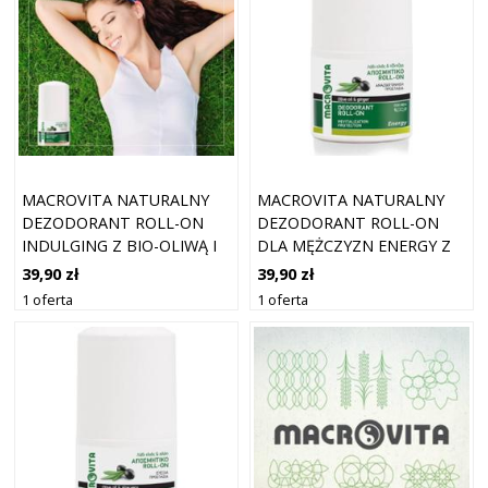
MACROVITA NATURALNY
MACROVITA NATURALNY
DEZODORANT ROLL-ON
DEZODORANT ROLL-ON
INDULGING Z BIO-OLIWĄ I
DLA MĘŻCZYZN ENERGY Z
OWSEM 50ML
BIO-OLIWĄ I IMBIREM 50ML
39,90 zł
39,90 zł
1 oferta
1 oferta