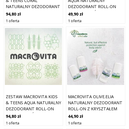
& TEENS CORAL
AQUA NATURALNY
NATURALNY DEZODORANT
DEZODORANT ROLL-ON
ROLL-ON DLA
DLA CHŁOPCÓW Z
94,80 zł
49,90 zł
DZIEWCZYNEK Z MORINDĄ I
MORINDĄ I BAWEŁNĄ 50ML
1 oferta
1 oferta
FIOŁKIEM 50ML (2 SZT.)
ZESTAW MACROVITA KIDS
MACROVITA OLIVE.ELIA
& TEENS AQUA NATURALNY
NATURALNY DEZODORANT
DEZODORANT ROLL-ON
ROLL-ON Z KRYSZTAŁEM
DLA CHŁOPCÓW Z
GREEN TEA 50ML
94,80 zł
44,90 zł
MORINDĄ I BAWEŁNĄ 50ML
1 oferta
1 oferta
(2 SZT.)