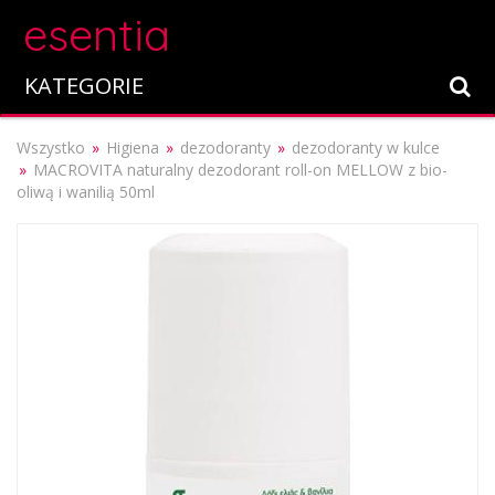
esentia
KATEGORIE
Wszystko
Higiena
dezodoranty
dezodoranty w kulce
MACROVITA naturalny dezodorant roll-on MELLOW z bio-
oliwą i wanilią 50ml