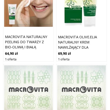
MACROVITA NATURALNY
MACROVITA OLIVE.ELIA
PEELING DO TWARZY Z
NATURALNY KREM
BIO-OLIWĄ I BIAŁĄ
NAWILŻAJĄCY DLA
HERBATĄ 50ML
MĘŻCZYZN Z BIO-OLIWĄ I
64,90 zł
69,90 zł
ŻEŃ-SZENIEM 50ML
1 oferta
1 oferta