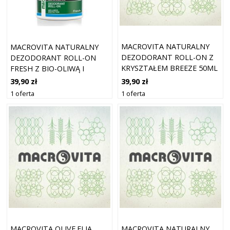
MACROVITA NATURALNY
MACROVITA NATURALNY
DEZODORANT ROLL-ON Z
DEZODORANT ROLL-ON
KRYSZTAŁEM BREEZE 50ML
FRESH Z BIO-OLIWĄ I
ALOESEM 50ML
39,90 zł
39,90 zł
1 oferta
1 oferta
MACROVITA OLIVE.ELIA
MACROVITA NATURALNY