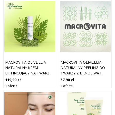
MACROVITA OLIVE.ELIA
MACROVITA OLIVE.ELIA
NATURALNY KREM
NATURALNY PEELING DO
LIFTINGUJĄCY NA TWARZ I
TWARZY Z BIO-OLIWĄ I
SZYJĘ Z BIO-OLIWĄ I
BIAŁĄ HERBATĄ 50ML
119,90 zł
57,90 zł
CZARNYM OWSEM 50ML
1 oferta
1 oferta