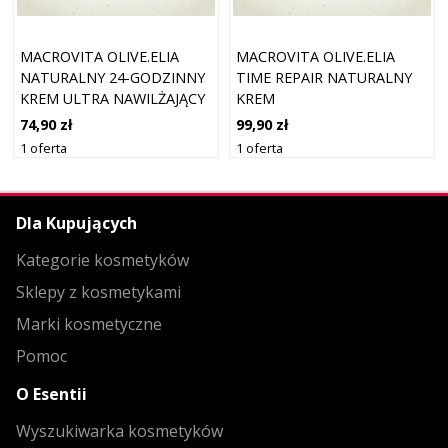
MACROVITA OLIVE.ELIA
MACROVITA OLIVE.ELIA
NATURALNY 24-GODZINNY
TIME REPAIR NATURALNY
KREM ULTRA NAWILŻAJĄCY
KREM
Z BIO-OLIWĄ I ALOESEM
PRZECIWZMARSZCZKOWY
74,90 zł
99,90 zł
50ML
NA NOC Z BIO-OLIWĄ I
1 oferta
1 oferta
AWOKADO DO WSZYSTKICH
RODZAJÓW CERY 50ML
Dla Kupujących
Kategorie kosmetyków
Sklepy z kosmetykami
Marki kosmetyczne
Pomoc
O Esentii
Wyszukiwarka kosmetyków