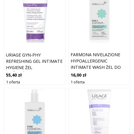
FARMONA NIVELAZIONE
URIAGE GYN-PHY
HYPOALLERGENIC
REFRESHING GEL INTIMATE
INTIMATE WASH ŻEL DO
HYGIENE ŻEL
HIGIENY INTYMNEJ DO
ODŚWIEŻAJĄCY DO HIGIENY
16,00 zł
55,40 zł
SKÓRY WRAŻLIWEJ 260 ML
INTYMNEJ 50 ML
1 oferta
1 oferta