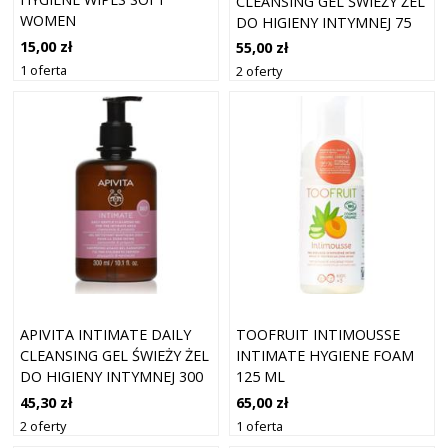
CLEANSING GEL ŚWIEŻY ŻEL
WOMEN
DO HIGIENY INTYMNEJ 75
ML
15,00 zł
55,00 zł
1 oferta
2 oferty
APIVITA INTIMATE DAILY
TOOFRUIT INTIMOUSSE
CLEANSING GEL ŚWIEŻY ŻEL
INTIMATE HYGIENE FOAM
DO HIGIENY INTYMNEJ 300
125 ML
ML
45,30 zł
65,00 zł
2 oferty
1 oferta