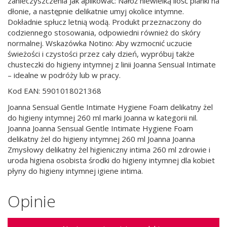
zanieczyszczenia Jak aplikować: Nałóż niewielką ilość pianki na
dłonie, a następnie delikatnie umyj okolice intymne.
Dokładnie spłucz letnią wodą. Produkt przeznaczony do
codziennego stosowania, odpowiedni również do skóry
normalnej. Wskazówka Notino: Aby wzmocnić uczucie
świeżości i czystości przez cały dzień, wypróbuj także
chusteczki do higieny intymnej z linii Joanna Sensual Intimate
– idealne w podróży lub w pracy.
Kod EAN: 5901018021368
Joanna Sensual Gentle Intimate Hygiene Foam delikatny żel
do higieny intymnej 260 ml marki Joanna w kategorii nil.
Joanna Joanna Sensual Gentle Intimate Hygiene Foam
delikatny żel do higieny intymnej 260 ml Joanna Joanna
Zmysłowy delikatny żel higieniczny intima 260 ml zdrowie i
uroda higiena osobista środki do higieny intymnej dla kobiet
płyny do higieny intymnej igiene intima.
Opinie