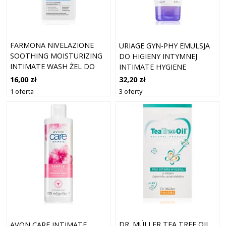
FARMONA NIVELAZIONE
URIAGE GYN-PHY EMULSJA
SOOTHING MOISTURIZING
DO HIGIENY INTYMNEJ
INTIMATE WASH ŻEL DO
INTIMATE HYGIENE
HIGIENY INTYMNEJ DO
REFRESHING GEL 200 ML
16,00 zł
32,20 zł
ZAPEWNIENIA KOMFORTU
1 oferta
3 oferty
PODCZAS MENOPAUZY 45+
260 ML
DR. MÜLLER TEA TREE OIL
AVON CARE INTIMATE