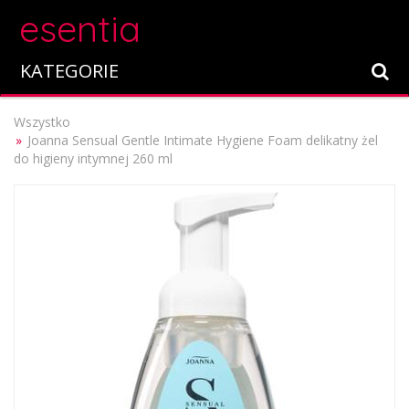
esentia
KATEGORIE
Wszystko
Joanna Sensual Gentle Intimate Hygiene Foam delikatny żel
do higieny intymnej 260 ml