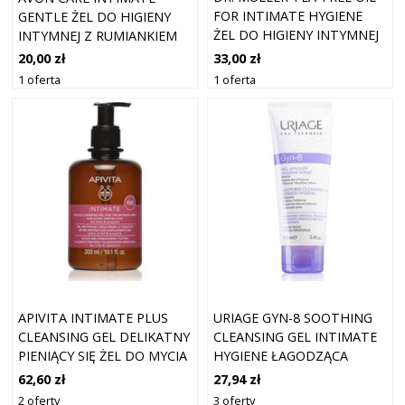
FOR INTIMATE HYGIENE
GENTLE ŻEL DO HIGIENY
ŻEL DO HIGIENY INTYMNEJ
INTYMNEJ Z RUMIANKIEM
Z EKSTRAKTEM Z DRZEWA
250 ML
33,00 zł
20,00 zł
HERBACIANEGO 200 ML
1 oferta
1 oferta
APIVITA INTIMATE PLUS
URIAGE GYN-8 SOOTHING
CLEANSING GEL DELIKATNY
CLEANSING GEL INTIMATE
PIENIĄCY SIĘ ŻEL DO MYCIA
HYGIENE ŁAGODZĄCA
DO HIGIENY INTYMNEJ 300
EMULSJA PRZECIW
62,60 zł
27,94 zł
ML
PODRAŻNIENIOM SKÓRY
2 oferty
3 oferty