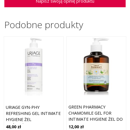
Napisz swoją opinię produktu
Podobne produkty
GREEN PHARMACY
URIAGE GYN-PHY
CHAMOMILE GEL FOR
REFRESHING GEL INTIMATE
INTIMATE HYGIENE ŻEL DO
HYGIENE ŻEL
HIGIENY INTYMNEJ DO
ODŚWIEŻAJĄCY DO HIGIENY
12,00 zł
48,00 zł