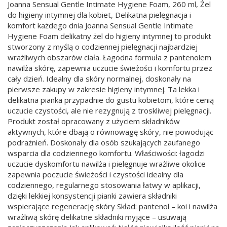
Joanna Sensual Gentle Intimate Hygiene Foam, 260 ml, Żel
do higieny intymnej dla kobiet, Delikatna pielęgnacja i
komfort każdego dnia Joanna Sensual Gentle Intimate
Hygiene Foam delikatny żel do higieny intymnej to produkt
stworzony z myślą o codziennej pielęgnacji najbardziej
wrażliwych obszarów ciała. Łagodna formuła z pantenolem
nawilża skórę, zapewnia uczucie świeżości i komfortu przez
cały dzień. Idealny dla skóry normalnej, doskonały na
pierwsze zakupy w zakresie higieny intymnej. Ta lekka i
delikatna pianka przypadnie do gustu kobietom, które cenią
uczucie czystości, ale nie rezygnują z troskliwej pielęgnacji.
Produkt został opracowany z użyciem składników
aktywnych, które dbają o równowagę skóry, nie powodując
podrażnień. Doskonały dla osób szukających zaufanego
wsparcia dla codziennego komfortu. Właściwości: łagodzi
uczucie dyskomfortu nawilża i pielęgnuje wrażliwe okolice
zapewnia poczucie świeżości i czystości idealny dla
codziennego, regularnego stosowania łatwy w aplikacji,
dzięki lekkiej konsystencji pianki zawiera składniki
wspierające regenerację skóry Skład: pantenol – koi i nawilża
wrażliwą skórę delikatne składniki myjące – usuwają