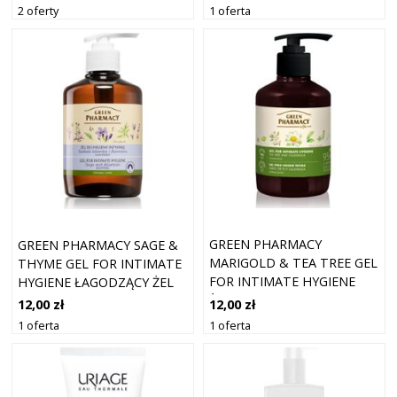
SKÓRY WRAŻLIWEJ 370 ML
INTYMNEJ 500 ML
1 oferta
2 oferty
GREEN PHARMACY
GREEN PHARMACY SAGE &
MARIGOLD & TEA TREE GEL
THYME GEL FOR INTIMATE
FOR INTIMATE HYGIENE
HYGIENE ŁAGODZĄCY ŻEL
ŻEL DO HIGIENY INTYMNEJ
DO HIGIENY INTYMNEJ 370
12,00 zł
12,00 zł
370 ML
ML
1 oferta
1 oferta