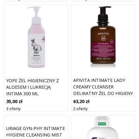
100 ML
APIVITA INTIMATE LADY
YOPE ŻEL HIGIENICZNY Z
CREAMY CLEANSER
ALOESEM I LUKRECJĄ
DELIKATNY ŻEL DO HIGIENY
INTIMA 300 ML
INTYMNEJ DO
63,20 zł
35,00 zł
CODZIENNEGO UŻYTKU 300
2 oferty
3 oferty
ML
URIAGE GYN-PHY INTIMATE
HYGIENE CLEANSING MIST