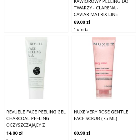
KAWIOROWY PEELING DO
TWARZY - CLARENA -
CAVIAR MATRIX LINE -
CAVIAR FACE PEELING - 100
69,00 zł
ML
1 oferta
REVUELE FACE PEELING GEL
NUXE VERY ROSE GENTLE
CHARCOAL PEELING
FACE SCRUB (75 ML)
OCZYSZCZAJĄCY Z
AKTYWNYM WĘGLEM 80 ML
14,00 zł
60,90 zł