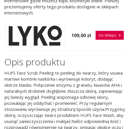
internetowe gdzie możesz kupić kosmetyki online. Poniżej
prezentujemy oferty tego produktu dostępne w sklepach
internetowych.
109,00 zł
Do sklepu
Opis produktu
HUFS Face Scrub Peeling to peeling do twarzy, który usuwa
martwe komórki naskórka i wyrównuje koloryt, dodając
skórze blasku. Połączenie enzymu z granatu, kwasów AHA i
naturalnych drobinek dogłębnie złuszcza skórę, zapewniając
jej świeży wygląd. Peeling wspomaga odnowę skóry,
pozwalając jej oddychać i promienieć. Przy regularnym
stosowaniu wyrównuje jej strukturę.Sposób użycia:Przygotuj
skórę, oczyszczając twarz produktem HUFS Face Wash, aby
usunąć zanieczyszczenia i makijaż.Nałóż odpowiednią ilość i
rozprowadź równomiernie na twarzy, omijając okolice oczu i