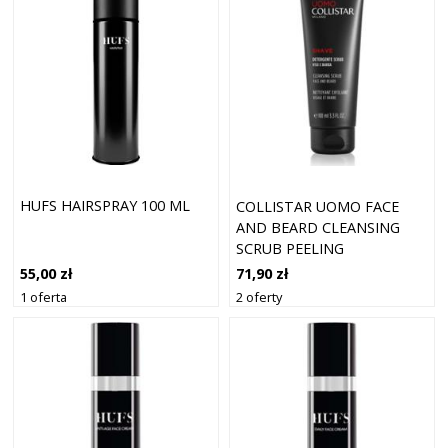
HUFS HAIRSPRAY 100 ML
COLLISTAR UOMO FACE
AND BEARD CLEANSING
SCRUB PEELING
OCZYSZCZAJĄCY
55,00 zł
71,90 zł
PRZYGOTOWUJĄCY SKÓRĘ
1 oferta
2 oferty
DO GOLENIA 100 ML