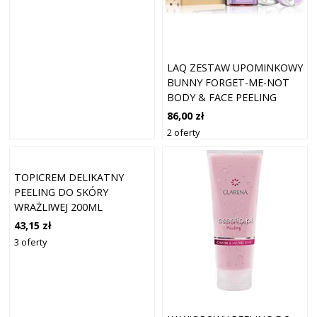
LAQ ZESTAW UPOMINKOWY
BUNNY FORGET-ME-NOT
BODY & FACE PEELING
CUKROWY DO CIAŁA 200 ML
86,00 zł
+ DELIKATNA PIANKA
2 oferty
OCZYSZCZAJĄCA 100 ML +
ODŻYWCZY KREM DO CIAŁA
TOPICREM DELIKATNY
PEELING DO SKÓRY
WRAŻLIWEJ 200ML
43,15 zł
3 oferty