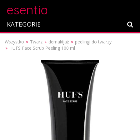
esentia
KATEGORIE
Wszystko
Twarz
demakijaż
peelingi do twarzy
HUFS Face Scrub Peeling 100 ml