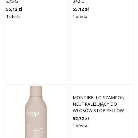
275 G
342 G
55,12 zł
55,12 zł
1 oferta
1 oferta
MONTIBELLO SZAMPON
NEUTRALIZUJĄCY DO
WŁOSÓW STOP YELLOW
SZAMPONY 300 ML
52,72 zł
1 oferta