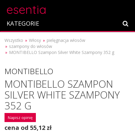
esentia
KATEGORIE
Wszystko
Włosy
pielęgnacja włosów
szampony do włosów
MONTIBELLO Szampon Silver White Szampony 352 g
MONTIBELLO
MONTIBELLO SZAMPON
SILVER WHITE SZAMPONY
352 G
Napisz opinię
cena od 55,12 zł