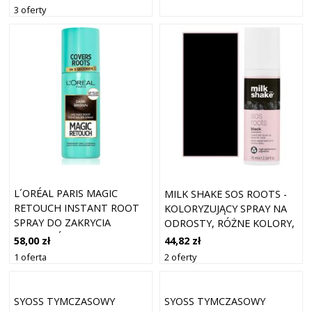
ODCIEŃ DARK BLONDE 100
3 oferty
ML
L´ORÉAL PARIS MAGIC
MILK SHAKE SOS ROOTS -
RETOUCH INSTANT ROOT
KOLORYZUJĄCY SPRAY NA
SPRAY DO ZAKRYCIA
ODROSTY, RÓŻNE KOLORY,
ODROSTÓW 75 ML DARK
75ML BLACK | CZARNY
58,00 zł
44,82 zł
BROWN
1 oferta
2 oferty
SYOSS TYMCZASOWY
SYOSS TYMCZASOWY