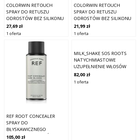
COLORWIN RETOUCH
COLORWIN RETOUCH
SPRAY DO RETUSZU
SPRAY DO RETUSZU
ODROSTÓW BEZ SILIKONU
ODROSTÓW BEZ SILIKONU
CIEMNY BRĄZ 75 ML
JASNY BRĄZ 75 ML
27,69 zł
21,99 zł
1 oferta
1 oferta
MILK_SHAKE SOS ROOTS
NATYCHMIASTOWE
UZUPEŁNIENIE WŁOSÓW
MAHONIOWY 75 ML
82,00 zł
1 oferta
REF ROOT CONCEALER
SPRAY DO
BŁYSKAWICZNEGO
RETUSZU ODROSTÓW
105,00 zł