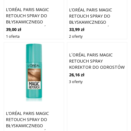
L’ORÉAL PARIS MAGIC
L’ORÉAL PARIS MAGIC
RETOUCH SPRAY DO
RETOUCH SPRAY DO
BŁYSKAWICZNEGO
BŁYSKAWICZNEGO
RETUSZU ODROSTÓW
RETUSZU ODROSTÓW
39,00 zł
33,99 zł
ODCIEŃ CHŁODNY BRĄZ 75
ODCIEŃ BLOND 75 ML
1 oferta
2 oferty
ML
L´ORÉAL PARIS MAGIC
RETOUCH SPRAY
KOREKTOR DO ODROSTÓW
DARK BROWN 75 ML
26,16 zł
3 oferty
L’ORÉAL PARIS MAGIC
RETOUCH SPRAY DO
BŁYSKAWICZNEGO