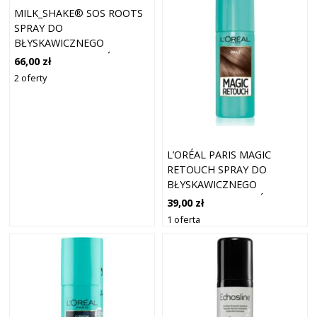
MILK_SHAKE® SOS ROOTS
SPRAY DO
BŁYSKAWICZNEGO
RETUSZU ODROSTÓW
66,00 zł
BLOND 75 ML
2 oferty
L’ORÉAL PARIS MAGIC
RETOUCH SPRAY DO
BŁYSKAWICZNEGO
RETUSZU ODROSTÓW
39,00 zł
ODCIEŃ BRĄZ 75 ML
1 oferta