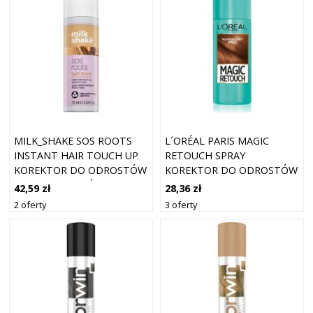
MILK_SHAKE SOS ROOTS
L´ORÉAL PARIS MAGIC
INSTANT HAIR TOUCH UP
RETOUCH SPRAY
KOREKTOR DO ODROSTÓW
KOREKTOR DO ODROSTÓW
I SIWYCH WŁOSÓW LIGHT
MAHOGANY BRONZE 75 ML
42,59 zł
28,36 zł
BLOND 75 ML
2 oferty
3 oferty