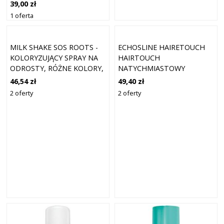
RETUSZU ODROSTÓW
39,00 zł
ODCIEŃ CIEMNY BLOND 75
1 oferta
ML
MILK SHAKE SOS ROOTS -
ECHOSLINE HAIRETOUCH
KOLORYZUJĄCY SPRAY NA
HAIRTOUCH
ODROSTY, RÓŻNE KOLORY,
NATYCHMIASTOWY
75ML DARK BROWN |
KOREKTOR W SPRAYU DO
46,54 zł
49,40 zł
CIEMNY BRĄZOWY
ODROSTÓW KOLOR
2 oferty
2 oferty
CZARNY 75 ML