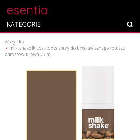
esentia
KATEGORIE
Wszystko
milk_shake® Sos Roots spray do błyskawicznego retuszu
odrostów Brown 75 ml