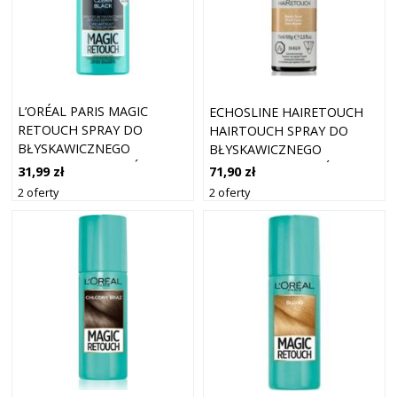
L’ORÉAL PARIS MAGIC
ECHOSLINE HAIRETOUCH
RETOUCH SPRAY DO
HAIRTOUCH SPRAY DO
BŁYSKAWICZNEGO
BŁYSKAWICZNEGO
RETUSZU ODROSTÓW
RETUSZU ODROSTÓW
31,99 zł
71,90 zł
ODCIEŃ CZERŃ 75 ML
DARK BLONDE 75 ML
2 oferty
2 oferty