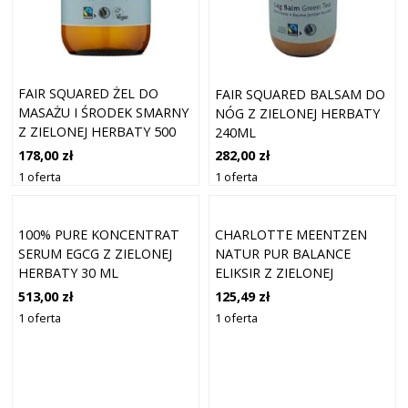
FAIR SQUARED ŻEL DO
FAIR SQUARED BALSAM DO
MASAŻU I ŚRODEK SMARNY
NÓG Z ZIELONEJ HERBATY
Z ZIELONEJ HERBATY 500
240ML
ML
178,00 zł
282,00 zł
1 oferta
1 oferta
100% PURE KONCENTRAT
CHARLOTTE MEENTZEN
SERUM EGCG Z ZIELONEJ
NATUR PUR BALANCE
HERBATY 30 ML
ELIKSIR Z ZIELONEJ
HERBATY KREMY POD OCZY
513,00 zł
125,49 zł
30 ML
1 oferta
1 oferta