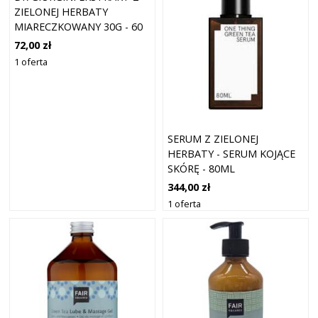
ZIELONEJ HERBATY
MIARECZKOWANY 30G - 60
TABLETEK 500 MG
72,00 zł
1 oferta
SERUM Z ZIELONEJ
HERBATY - SERUM KOJĄCE
SKÓRĘ - 80ML
344,00 zł
1 oferta