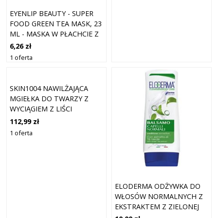
EYENLIP BEAUTY - SUPER
FOOD GREEN TEA MASK, 23
ML - MASKA W PŁACHCIE Z
EKSTARKTEM Z ZIELONEJ
6,26 zł
HERBATY
1 oferta
SKIN1004 NAWILŻAJĄCA
MGIEŁKA DO TWARZY Z
WYCIĄGIEM Z LIŚCI
ZIELONEJ HERBATY MGIEŁKI
112,99 zł
DO TWARZY 120 ML
1 oferta
ELODERMA ODŻYWKA DO
WŁOSÓW NORMALNYCH Z
EKSTRAKTEM Z ZIELONEJ
HERBATY 75 ML