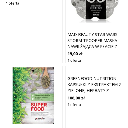
1 oferta
MAD BEAUTY STAR WARS
STORM TROOPER MASKA
NAWILŻAJĄCA W PŁACIE Z
EKSTRAKTEM Z ZIELONEJ
19,00 zł
HERBATY 25 ML
1 oferta
GREENFOOD NUTRITION
KAPSUŁKI Z EKSTRAKTEM Z
ZIELONEJ HERBATY Z
EKSTRAKTEM Z ZIELONEJ
108,00 zł
HERBATY 90 KAPSUŁEK
1 oferta