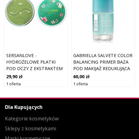
SERSANLOVE -
GABRIELLA SALVETE COLOR
HYDROŻELOWE PŁATKI
BALANCING PRIMER BAZA
POD OCZY Z EKSTRAKTEM
POD MAKIJAŻ REDUKUJĄCA
Z ZIELONEJ HERBATY, 60
ZACZERWIENIENIA Z
29,90 zł
60,00 zł
SZT.
EKSTRAKTEM Z ZIELONEJ
1 oferta
1 oferta
HERBATY 15 ML
Dla Kupujących
Kategorie kosmetyków
Sklepy z kosmetykami
Marki kosmetyczne