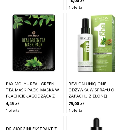
10,00 zł
1 oferta
PAX MOLY - REAL GREEN
REVLON UNIQ ONE
TEA MASK PACK, MASKA W
ODŻYWKA W SPRAYU O
PŁACHCIE ŁAGODZĄCA Z
ZAPACHU ZIELONEJ
EKSTRAKTEM Z ZIELONEJ
HERBATY 150 ML
4,45 zł
75,00 zł
HERBATY, 25ML
1 oferta
1 oferta
DR GIORGINI EKSTRAKT Z