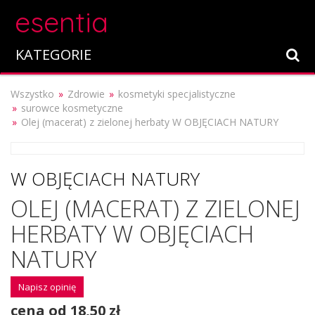
esentia
KATEGORIE
Wszystko
Zdrowie
kosmetyki specjalistyczne
surowce kosmetyczne
Olej (macerat) z zielonej herbaty W OBJĘCIACH NATURY
W OBJĘCIACH NATURY
OLEJ (MACERAT) Z ZIELONEJ
HERBATY W OBJĘCIACH
NATURY
Napisz opinię
cena od 18,50 zł