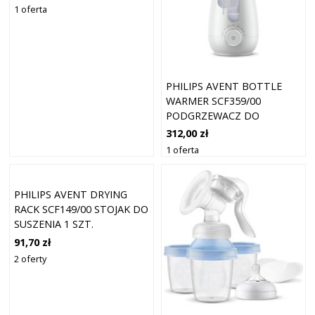
1 oferta
PHILIPS AVENT BOTTLE
WARMER SCF359/00
PODGRZEWACZ DO
BUTELEK I STERYLIZATOR 2
312,00 zł
W 1 1 SZT.
1 oferta
PHILIPS AVENT DRYING
RACK SCF149/00 STOJAK DO
SUSZENIA 1 SZT.
91,70 zł
2 oferty