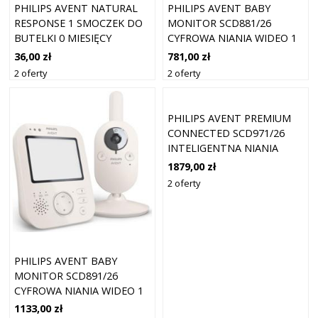
PHILIPS AVENT NATURAL
PHILIPS AVENT BABY
RESPONSE 1 SMOCZEK DO
MONITOR SCD881/26
BUTELKI 0 MIESIĘCY
CYFROWA NIANIA WIDEO 1
POWOLNY PRZEPŁYW 2
SZT.
36,00 zł
781,00 zł
SZTUKI
2 oferty
2 oferty
PHILIPS AVENT PREMIUM
CONNECTED SCD971/26
INTELIGENTNA NIANIA
ELEKTRONICZNA Z KAMERĄ
1879,00 zł
1 SZT.
2 oferty
PHILIPS AVENT BABY
MONITOR SCD891/26
CYFROWA NIANIA WIDEO 1
SZT.
1133,00 zł