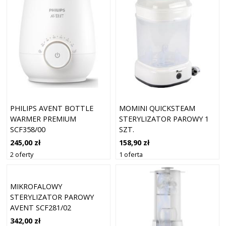
PHILIPS AVENT BOTTLE
MOMINI QUICKSTEAM
WARMER PREMIUM
STERYLIZATOR PAROWY 1
SCF358/00
SZT.
WIELOFUNKCYJNY
245,00 zł
158,90 zł
PODGRZEWACZ DO
2 oferty
1 oferta
BUTELEK DLA NIEMOWLĄT
1 SZT.
MIKROFALOWY
STERYLIZATOR PAROWY
AVENT SCF281/02
342,00 zł