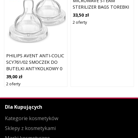
MICROWAVE STEAM
STERILIZER BAGS TOREBKI
DO STERYLIZACJI DO
33,50 zł
KUCHENKI MIKROFALOWEJ
2 oferty
5 SZT.
PHILIPS AVENT ANTI-COLIC
SCY761/02 SMOCZEK DO
BUTELKI ANTYKOLKOWY 0
M+ 2 SZT.
39,00 zł
2 oferty
Dla Kupujących
Kategorie kosmetyków
Sklepy z kosmetykami