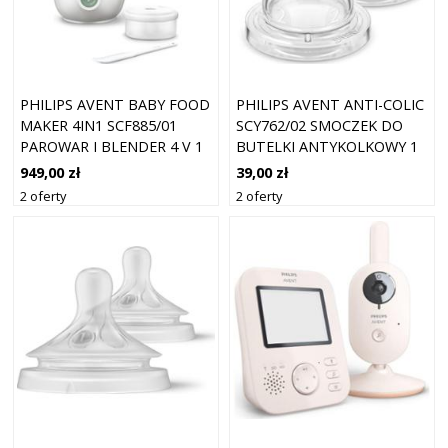
PHILIPS AVENT BABY FOOD
PHILIPS AVENT ANTI-COLIC
MAKER 4IN1 SCF885/01
SCY762/02 SMOCZEK DO
PAROWAR I BLENDER 4 V 1
BUTELKI ANTYKOLKOWY 1
1 SZT.
M+ SLOW FLOW 2 SZT.
949,00 zł
39,00 zł
2 oferty
2 oferty