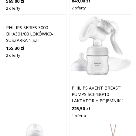
849,00 zł
569,00 zł
2 oferty
2 oferty
PHILIPS SERIES 3000
BHA301/00 LOKÓWKO-
SUSZARKA 1 SZT.
155,30 zł
2 oferty
PHILIPS AVENT BREAST
PUMPS SCF430/10
LAKTATOR + POJEMNIK 1
SZT.
225,50 zł
1 oferta