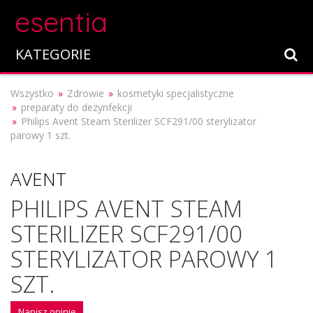
esentia
KATEGORIE
Wszystko
Zdrowie
kosmetyki specjalistyczne
preparaty do dezynfekcji
Philips Avent Steam Sterilizer SCF291/00 sterylizator
parowy 1 szt.
AVENT
PHILIPS AVENT STEAM
STERILIZER SCF291/00
STERYLIZATOR PAROWY 1
SZT.
Napisz opinię