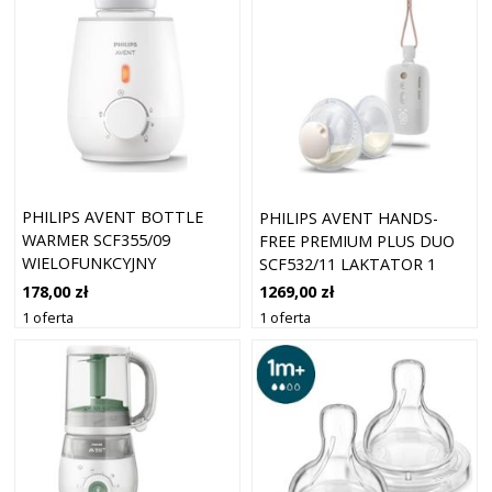
PHILIPS AVENT BOTTLE
PHILIPS AVENT HANDS-
WARMER SCF355/09
FREE PREMIUM PLUS DUO
WIELOFUNKCYJNY
SCF532/11 LAKTATOR 1
PODGRZEWACZ DO
SZT.
178,00 zł
1269,00 zł
BUTELEK DLA NIEMOWLĄT
1 oferta
1 oferta
1 SZT.