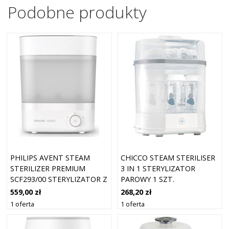
Podobne produkty
PHILIPS AVENT STEAM
CHICCO STEAM STERILISER
STERILIZER PREMIUM
3 IN 1 STERYLIZATOR
SCF293/00 STERYLIZATOR Z
PAROWY 1 SZT.
FUNKCJĄ SUSZENIA 1 SZT.
559,00 zł
268,20 zł
1 oferta
1 oferta