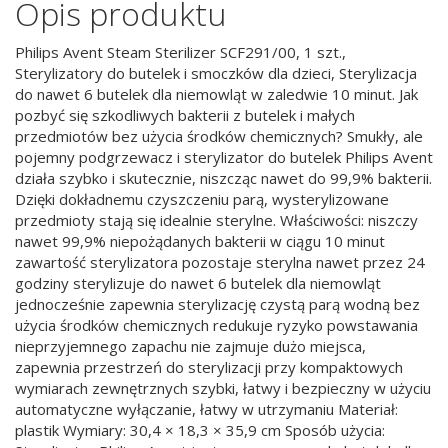
Opis produktu
Philips Avent Steam Sterilizer SCF291/00, 1 szt.,
Sterylizatory do butelek i smoczków dla dzieci, Sterylizacja
do nawet 6 butelek dla niemowląt w zaledwie 10 minut. Jak
pozbyć się szkodliwych bakterii z butelek i małych
przedmiotów bez użycia środków chemicznych? Smukły, ale
pojemny podgrzewacz i sterylizator do butelek Philips Avent
działa szybko i skutecznie, niszcząc nawet do 99,9% bakterii.
Dzięki dokładnemu czyszczeniu parą, wysterylizowane
przedmioty stają się idealnie sterylne. Właściwości: niszczy
nawet 99,9% niepożądanych bakterii w ciągu 10 minut
zawartość sterylizatora pozostaje sterylna nawet przez 24
godziny sterylizuje do nawet 6 butelek dla niemowląt
jednocześnie zapewnia sterylizację czystą parą wodną bez
użycia środków chemicznych redukuje ryzyko powstawania
nieprzyjemnego zapachu nie zajmuje dużo miejsca,
zapewnia przestrzeń do sterylizacji przy kompaktowych
wymiarach zewnętrznych szybki, łatwy i bezpieczny w użyciu
automatyczne wyłączanie, łatwy w utrzymaniu Materiał:
plastik Wymiary: 30,4 × 18,3 × 35,9 cm Sposób użycia: