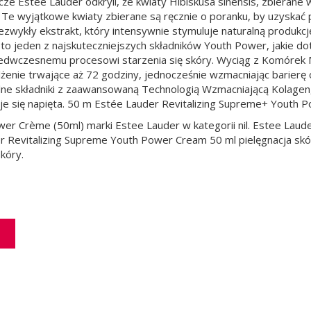
e Estée Lauder odkryli, że kwiaty Hibiskusa sinensis, zbierane 
Te wyjątkowe kwiaty zbierane są ręcznie o poranku, by uzyskać p
ezwykły ekstrakt, który intensywnie stymuluje naturalną produkcj
to jeden z najskuteczniejszych składników Youth Power, jakie do
przedwczesnemu procesowi starzenia się skóry. Wyciąg z Komórek
wilżenie trwające aż 72 godziny, jednocześnie wzmacniając barier
lne składniki z zaawansowaną Technologią Wzmacniającą Kolagen
ntuje się napięta. 50 m Estée Lauder Revitalizing Supreme+ Youth
er Crème (50ml) marki Estee Lauder w kategorii nil. Estee Laud
Revitalizing Supreme Youth Power Cream 50 ml pielęgnacja skór
kóry.