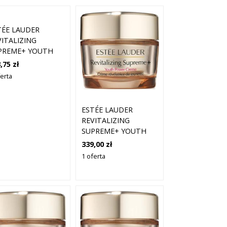
TÉE LAUDER
VITALIZING
PREME+ YOUTH
WER SOFT CREME
,75 zł
ISTURIZER KREMY
ferta
 TWARZY 50 ML
MSKI
ESTÉE LAUDER
REVITALIZING
SUPREME+ YOUTH
POWER CREME
339,00 zł
KREMY DO TWARZY
1 oferta
50 ML