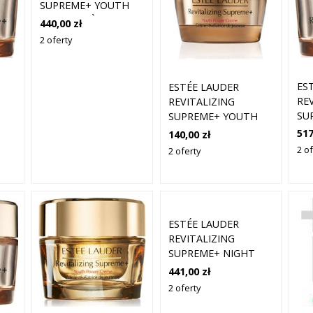
SUPREME+ YOUTH
POWER CRÈME SPF 25
440,00 zł
(50 ML)
2 oferty
ES
ESTÉE LAUDER
RE
REVITALIZING
SU
H
SUPREME+ YOUTH
PO
POWER CREME MINI
517
140,00 zł
ML
Y
15 ML
2 of
2 oferty
ESTÉE LAUDER
REVITALIZING
SUPREME+ NIGHT
POWER BOUNCE
441,00 zł
CREME 50 ML
2 oferty