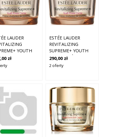
TÉE LAUDER
ESTÉE LAUDER
VITALIZING
REVITALIZING
PREME+ YOUTH
SUPREME+ YOUTH
WER CREME (75
POWER CRÈME
,00 zł
290,00 zł
)
(30ML)
erty
2 oferty