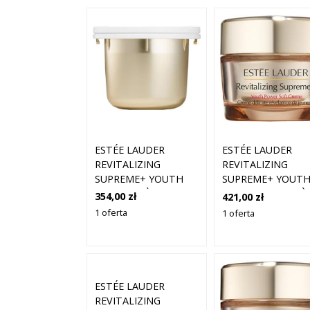
ESTÉE LAUDER
ESTÉE LAUDER
REVITALIZING
REVITALIZING
SUPREME+ YOUTH
SUPREME+ YOUT
POWER CRÈME REFILL
POWER SOFT CRÈ
354,00 zł
421,00 zł
(50ML)
(50ML)
1 oferta
1 oferta
ESTÉE LAUDER
REVITALIZING