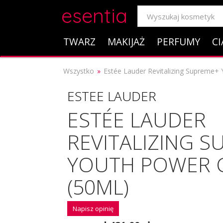
esentia
TWARZ
MAKIJAŻ
PERFUMY
CI
Wszystko
Estée Lauder Revitalizing Supreme+
ESTEE LAUDER
ESTÉE LAUDER
REVITALIZING 
YOUTH POWER 
(50ML)
Napisz opinię