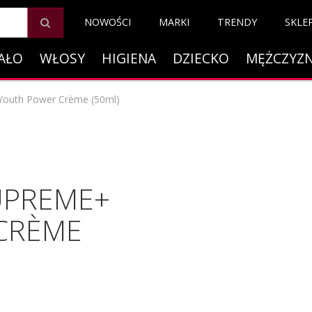
NOWOŚCI
MARKI
TRENDY
SKLE
AŁO
WŁOSY
HIGIENA
DZIECKO
MĘŻCZYZ
 Youth Power Crème (50ml)
SUPREME+
CRÈME