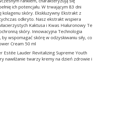
wczesnym rankiem, charakteryzują się
ełnię ich potencjału. W trwającym 83 dni
ę kolagenu skóry. Ekskluzywny Ekstrakt z
tychczas odkryto. Nasz ekstrakt wspiera
 Macierzystych Kaktusa i Kwas Hialuronowy Te
ę ochronną skóry. Innowacyjna Technologia
, by wspomagać skórę w odzyskiwaniu siły, co
 Power Cream 50 ml
er Estée Lauder Revitalizing Supreme Youth
y nawilżanie twarzy kremy na dzień zdrowie i