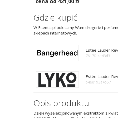
cena od 421,00 zł
Gdzie kupić
W Esentia.pl polecamy Wam drogerie i perfume
sklepach internetowych.
Estée Lauder Rev
7617fa4e43d3
Estée Lauder Rev
b4ee193a4b57
Opis produktu
Dzięki wyselekcjonowanym ekstraktom z kwiat