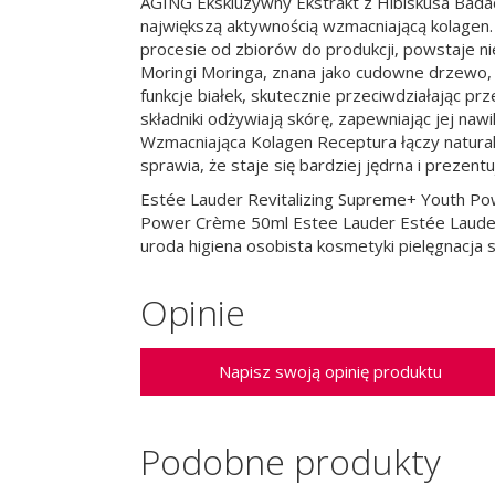
AGING Ekskluzywny Ekstrakt z Hibiskusa Badacz
największą aktywnością wzmacniającą kolagen. 
procesie od zbiorów do produkcji, powstaje ni
Moringi Moringa, znana jako cudowne drzewo, 
funkcje białek, skutecznie przeciwdziałając 
składniki odżywiają skórę, zapewniając jej na
Wzmacniająca Kolagen Receptura łączy natura
sprawia, że staje się bardziej jędrna i preze
Estée Lauder Revitalizing Supreme+ Youth Pow
Power Crème 50ml Estee Lauder Estée Lauder 
uroda higiena osobista kosmetyki pielęgnacja s
Opinie
Napisz swoją opinię produktu
Podobne produkty