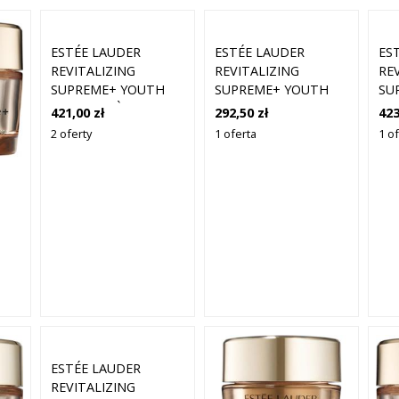
ESTÉE LAUDER
ESTÉE LAUDER
ES
REVITALIZING
REVITALIZING
RE
SUPREME+ YOUTH
SUPREME+ YOUTH
SU
POWER CRÈME SPF25
POWER SOFT CREME
PO
421,00 zł
292,50 zł
423
50 ML
MOISTURIZER KREMY
MO
2 oferty
1 oferta
1 o
DO TWARZY 30 ML
DO
DAMSKI
DA
H
ME
ESTÉE LAUDER
REVITALIZING