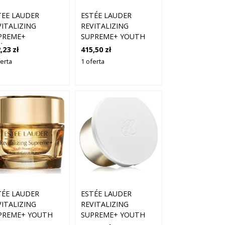
TEE LAUDER
ESTÉE LAUDER
VITALIZING
REVITALIZING
PREME+
SUPREME+ YOUTH
ŻYWCZY KREM
POWER SOFT CREME
,23 zł
415,50 zł
UTH POWER SOFT
LEKKI ODŻYWCZY I
ferta
1 oferta
EME 50 ML
NAWILŻAJĄCY KREM
NA DZIEŃ 50 ML
ESTÉE LAUDER
TÉE LAUDER
REVITALIZING
VITALIZING
SUPREME+ YOUTH
PREME+ YOUTH