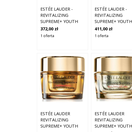
ESTÉE LAUDER -
ESTÉE LAUDER -
REVITALIZING
REVITALIZING
SUPREME+ YOUTH
SUPREME+ YOUT
POWER CREME
POWER CREME
372,00 zł
411,00 zł
MOISTURIZER REFILL
MOISTURIZER - K
1 oferta
1 oferta
- KREM -
ODMŁADZADZAJĄC
REVITALIZING
REVITALIZING
SUPREME CREAM -
SUPREME AGE CR
DLA KOBIET
- DLA KOBIET
ESTÉE LAUDER
ESTÉE LAUDER
REVITALIZING
REVITALIZING
SUPREME+ YOUT
SUPREME+ YOUTH