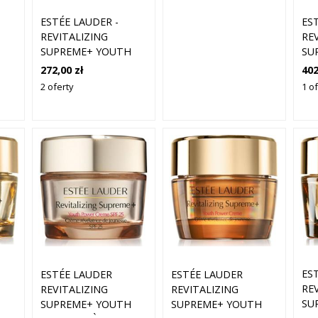
ESTÉE LAUDER -
ES
REVITALIZING
RE
H
SUPREME+ YOUTH
SU
POWER CREME
OD
272,00 zł
402
REM
MOISTURIZER - KREM
YO
2 oferty
1 o
Y -
ODMŁADZADZAJĄCY -
CR
REVITALIZING
EAM
SUPREME LIGHT
CREAM - DLA KOBIET
ES
ESTÉE LAUDER
ESTÉE LAUDER
RE
REVITALIZING
REVITALIZING
H
SU
SUPREME+ YOUTH
SUPREME+ YOUTH