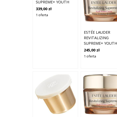
SUPREME+ YOUTH
POWER CREME
339,00 zł
KREMY DO TWARZY
1 oferta
50 ML
ESTÉE LAUDER
REVITALIZING
SUPREME+ YOUT
POWER CREME
245,00 zł
KREMY DO TWARZ
1 oferta
30 ML