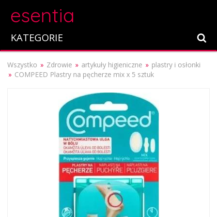
esentia
KATEGORIE
Wszystko
Zdrowie
artykuły higieniczne
plastry i osłonki
COMPEED Plastry na pęcherze mix x 5 sztuk