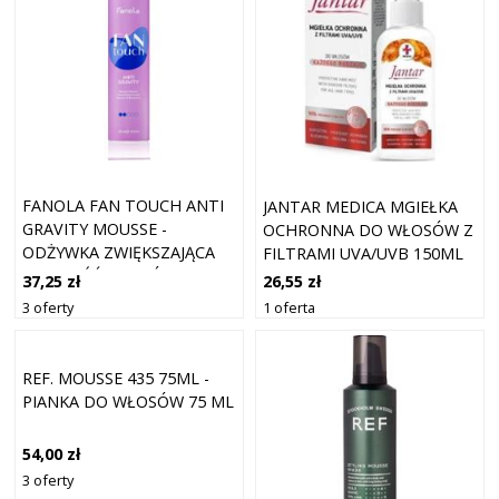
FANOLA FAN TOUCH ANTI
JANTAR MEDICA MGIEŁKA
GRAVITY MOUSSE -
OCHRONNA DO WŁOSÓW Z
ODŻYWKA ZWIĘKSZAJĄCA
FILTRAMI UVA/UVB 150ML
OBJĘTOŚĆ WŁOSÓW -
37,25 zł
26,55 zł
300ML
3 oferty
1 oferta
REF. MOUSSE 435 75ML -
PIANKA DO WŁOSÓW 75 ML
54,00 zł
3 oferty