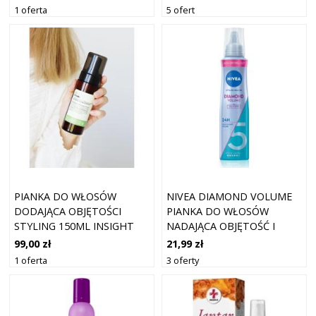
1 oferta
5 ofert
PIANKA DO WŁOSÓW
NIVEA DIAMOND VOLUME
DODAJĄCA OBJĘTOŚCI
PIANKA DO WŁOSÓW
STYLING 150ML INSIGHT
NADAJĄCA OBJĘTOŚĆ I
BLASK 150 ML
99,00 zł
21,99 zł
1 oferta
3 oferty