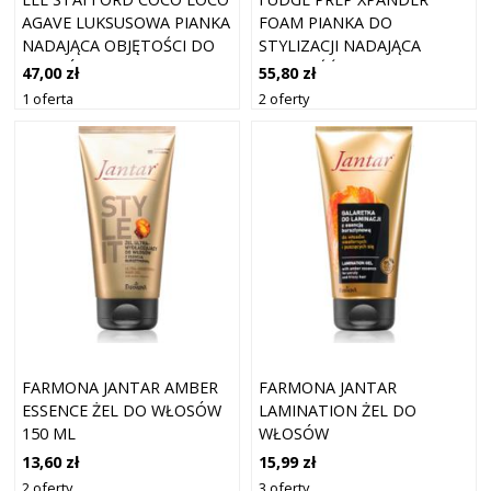
AGAVE LUKSUSOWA PIANKA
FOAM PIANKA DO
NADAJĄCA OBJĘTOŚCI DO
STYLIZACJI NADAJĄCA
WŁOSÓW CIENKICH I
OBJĘTOŚĆ I BLASK 200 ML
47,00 zł
55,80 zł
DELIKATNYCH 200 ML
1 oferta
2 oferty
FARMONA JANTAR AMBER
FARMONA JANTAR
ESSENCE ŻEL DO WŁOSÓW
LAMINATION ŻEL DO
150 ML
WŁOSÓW
NIEPOSŁUSZNYCH I
13,60 zł
15,99 zł
PUSZĄCYCH SIĘ 150 ML
2 oferty
3 oferty