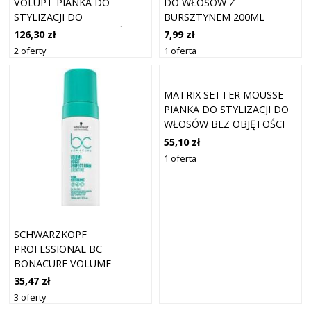
VOLUPT PIANKA DO
DO WŁOSÓW Z
STYLIZACJI DO
BURSZTYNEM 200ML
ZWIĘKSZENIA OBJĘTOŚCI
126,30 zł
7,99 zł
WŁOSÓW 190 ML
2 oferty
1 oferta
MATRIX SETTER MOUSSE
PIANKA DO STYLIZACJI DO
WŁOSÓW BEZ OBJĘTOŚCI
232 G
55,10 zł
1 oferta
SCHWARZKOPF
PROFESSIONAL BC
BONACURE VOLUME
BOOST PERFECT FOAM
35,47 zł
CREATINE (150ML)
3 oferty