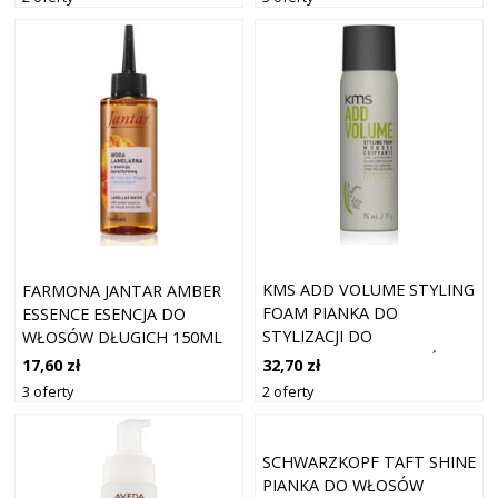
KMS ADD VOLUME STYLING
FARMONA JANTAR AMBER
FOAM PIANKA DO
ESSENCE ESENCJA DO
STYLIZACJI DO
WŁOSÓW DŁUGICH 150ML
ZWIĘKSZENIA OBJĘTOŚCI
32,70 zł
17,60 zł
WŁOSÓW 75 ML
2 oferty
3 oferty
SCHWARZKOPF TAFT SHINE
PIANKA DO WŁOSÓW