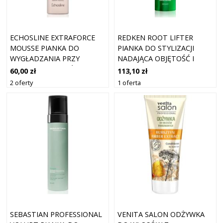
ECHOSLINE EXTRAFORCE
REDKEN ROOT LIFTER
MOUSSE PIANKA DO
PIANKA DO STYLIZACJI
WYGŁADZANIA PRZY
NADAJĄCA OBJĘTOŚĆ I
ZACHOWANIU DUŻEJ
BLASK 300 ML
60,00 zł
113,10 zł
OBJĘTOŚCI WŁOSÓW 400
2 oferty
1 oferta
ML
SEBASTIAN PROFESSIONAL
VENITA SALON ODŻYWKA