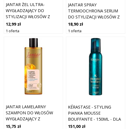
JANTAR ŻEL ULTRA-
JANTAR SPRAY
WYGŁADZAJĄCY DO
TERMOOCHRONA SERUM
STYLIZACJI WŁOSÓW Z
DO STYLIZACJI WŁOSÓW Z
BURSZTYNEM 200ML
BURSZTYNEM 200ML
12,99 zł
18,90 zł
1 oferta
1 oferta
JANTAR LAMELARNY
KÉRASTASE - STYLING
SZAMPON DO WŁOSÓW
PIANKA MOUSSE
WYGŁADZAJĄCY Z
BOUFFANTE - 150ML - DLA
BURSZTYNEM 300ML
KOBIET
15,75 zł
151,00 zł