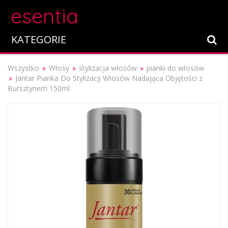
esentia
KATEGORIE
Wszystko
Włosy
stylizacja włosów
pianki do włosów
Jantar Pianka Do Stylizacji Włosów Nadająca Objętości z
Bursztynem 150ml