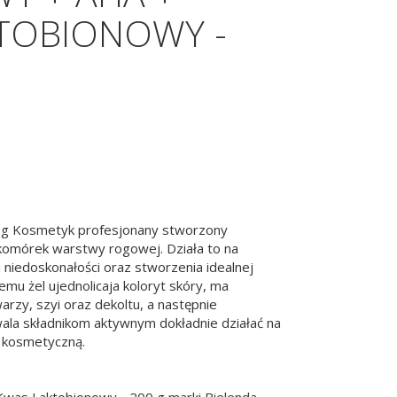
TOBIONOWY -
00g Kosmetyk profesjonany stworzony
 komórek warstwy rogowej. Działa to na
 niedoskonałości oraz stworzenia idealnej
mu żel ujednolicaja koloryt skóry, ma
warzy, szyi oraz dekoltu, a następnie
ala składnikom aktywnym dokładnie działać na
ą kosmetyczną.
 Kwas Laktobionowy - 200 g marki Bielenda