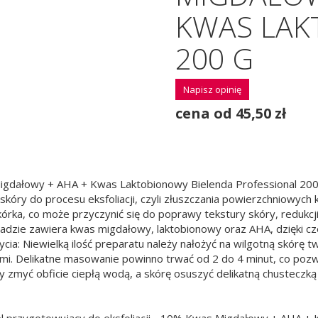
KWAS LAK
200 G
Napisz opinię
cena od 45,50 zł
 Migdałowy + AHA + Kwas Laktobionowy Bielenda Professional 2
kóry do procesu eksfoliacji, czyli złuszczania powierzchniowych
ka, co może przyczynić się do poprawy tekstury skóry, redukcji
adzie zawiera kwas migdałowy, laktobionowy oraz AHA, dzięki cze
cia: Niewielką ilość preparatu należy nałożyć na wilgotną skórę t
mi. Delikatne masowanie powinno trwać od 2 do 4 minut, co pozw
y zmyć obficie ciepłą wodą, a skórę osuszyć delikatną chusteczk
 Żel przygotowujący do eksfoliacji - 10% Kwas Migdałowy + AHA +