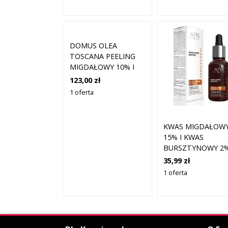
DOMUS OLEA
TOSCANA PEELING
MIGDAŁOWY 10% I
KWAS MLEKOWY 10%
123,00 zł
30 ML
1 oferta
KWAS MIGDAŁOW
15% I KWAS
BURSZTYNOWY 2%
APIS RETIN-AMBR
35,99 zł
SYNERGY - MAND-
1 oferta
AMBRÉ ACID PEEL 
30 ML