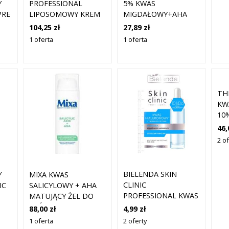
Y
PROFESSIONAL
5% KWAS
PRE
LIPOSOMOWY KREM
MIGDAŁOWY+AHA
ANTYOKSYDACYJNO-
ZIAJA
104,25 zł
27,89 zł
ROZŚWIETLAJĄCY
1 oferta
1 oferta
10% WITAMINY C I
KWAS FERULOWY
TH
KW
10%
DO
46,
WR
2 of
MA
HA
KO
BIELENDA SKIN
Y
MIXA KWAS
CLINIC
IC
SALICYLOWY + AHA
PROFESSIONAL KWAS
MATUJĄCY ŻEL DO
HIALURONOWY
SKÓRY PRZECIW
4,99 zł
88,00 zł
NAWILŻAJĄCA MASKA
NIEDOSKONAŁOŚCIOM
2 oferty
1 oferta
NA NOC O DZIAŁANIU
- 50ML