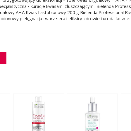
pecjalistyczna / kuracje kwasami złuszczającymi. Bielenda Profess
igdałowy AHA Kwas Laktobionowy 200 g Bielenda Professional Bie
ionowy pielęgnacja twarz sera i eliksiry zdrowie i uroda kosmety