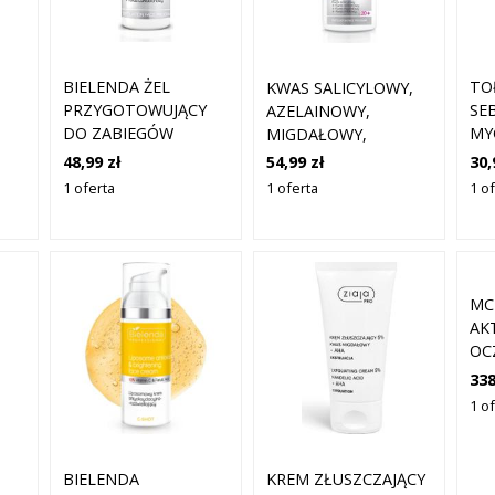
BIELENDA ŻEL
TO
KWAS SALICYLOWY,
PRZYGOTOWUJĄCY
SE
AZELAINOWY,
DO ZABIEGÓW
MY
MIGDAŁOWY,
S
EKSFOLIACJI 200G
AH
MLEKOWY 40%
48,99 zł
30,
54,99 zł
A +
TR
BIELENDA 30 G
1 oferta
1 o
1 oferta
PH
MC
AK
OC
CI
338
MI
1 o
BIELENDA
KREM ZŁUSZCZAJĄCY