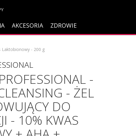
PY
NA
AKCESORIA
ZDROWIE
s Laktobionowy - 200 g
ESSIONAL
PROFESSIONAL -
CLEANSING - ŻEL
OWUJĄCY DO
JI - 10% KWAS
Y + AHA +