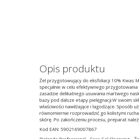
Opis produktu
Żel przygotowujący do eksfoliacji 10% Kwas
specjalnie w celu efektywnego przygotowania s
zasadzie delikatnego usuwania martwego naskór
bazy pod dalsze etapy pielęgnacji.W swoim skł
właściwości nawilżające i łagodzące. Sposób uży
równomiernie rozprowadzić go kolistymi rucha
skórę. Po zakończeniu procesu, preparat należ
Kod EAN: 5902169007867
Bielenda Professional - Face Gel Cleansing -