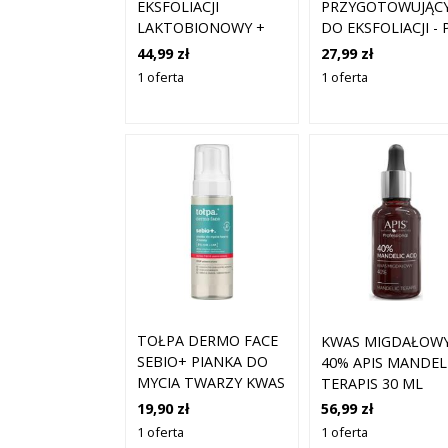
EKSFOLIACJI
PRZYGOTOWUJĄC
LAKTOBIONOWY +
DO EKSFOLIACJI - 
PIROGRONOWY +
PEEL - APIS RETIN-
44,99 zł
27,99 zł
MLEKOWY +
AMBRE SYNERGY -
1 oferta
1 oferta
AZELAINOWY 40%
500 ML
APIS 50 ML
TOŁPA DERMO FACE
KWAS MIGDAŁOW
SEBIO+ PIANKA DO
40% APIS MANDEL
MYCIA TWARZY KWAS
TERAPIS 30 ML
AHA LHA CERA
19,90 zł
56,99 zł
TRĄDZIKOWA 150ML
1 oferta
1 oferta