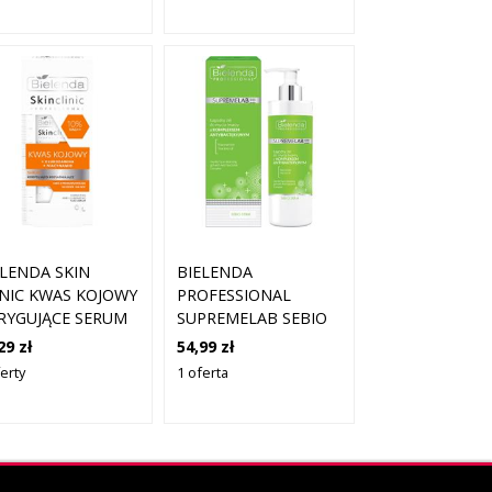
ELENDA SKIN
BIELENDA
INIC KWAS KOJOWY
PROFESSIONAL
RYGUJĄCE SERUM
SUPREMELAB SEBIO
 TWARZY
DERM GENTLE
29 zł
54,99 zł
CYNAMID 30ML
CLEANSING GEL
erty
1 oferta
ANTI-