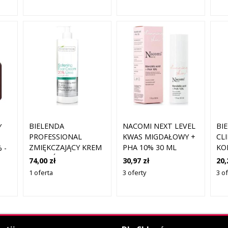
KOJĄCYM 8 G
BIELENDA
NACOMI NEXT LEVEL
BI
Y
PROFESSIONAL
KWAS MIGDAŁOWY +
CL
ZMIĘKCZAJĄCY KREM
PHA 10% 30 ML
KO
 -
DO STÓP 20%
DO
E
74,00 zł
30,97 zł
20,
MOCZNIKA + KWAS
NI
1 oferta
3 oferty
3 of
SALICYLOWY
-