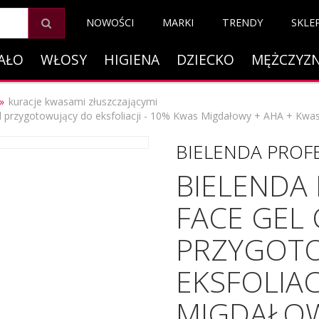
NOWOŚCI
MARKI
TRENDY
SKLE
AŁO
WŁOSY
HIGIENA
DZIECKO
MĘŻCZYZ
kuracje kwasami złuszczającymi
Żel przygotowujący do eksfoliacji - 10% Kwas Migdałowy + AHA + Kwa
BIELENDA PROF
BIELENDA 
FACE GEL 
PRZYGOT
EKSFOLIAC
MIGDAŁOW