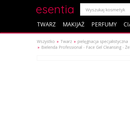
esentia
TWARZ
MAKIJAŻ
PERFUMY
CI
Wszystko
Twarz
pielęgnacja specjalistyczna
Bielenda Professional - Face Gel Cleansing - 