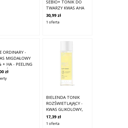
SEBIO+ TONIK DO
TWARZY KWAS AHA
LHA CERA
30,99 zł
TRĄDZIKOWA 200ML
1 oferta
E ORDINARY -
AS MIGDAŁOWY
 + HA - PEELING
 SKÓRY
00 zł
AŻLIWEJ -
erty
NDELIC ACID 10%
 30ML - DLA
BIET
BIELENDA TONIK
ROZŚWIETLAJĄCY -
KWAS GLIKOLOWY,
WITAMINA C, KWAS
17,39 zł
FERULOWY
1 oferta