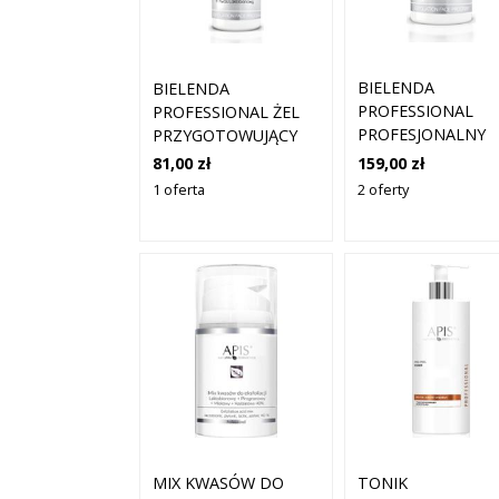
BIELENDA
BIELENDA
PROFESSIONAL
PROFESSIONAL ŻEL
PROFESJONALNY
PRZYGOTOWUJĄCY
PEELING 40% KWA
DO EKSFOLIACJI 10%
159,00 zł
81,00 zł
MIGDAŁOWY + AH
KWAS MIGDAŁOWY +
2 oferty
1 oferta
KWAS
AHA + KWAS
LAKTOBIONOWY, 
LAKTOBIONOWY
1.6
MIX KWASÓW DO
TONIK