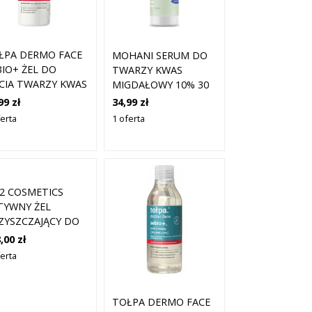
ŁPA DERMO FACE
MOHANI SERUM DO
BIO+ ŻEL DO
TWARZY KWAS
CIA TWARZY KWAS
MIGDAŁOWY 10% 30
A LHA CERA
ML
99 zł
34,99 zł
ĄDZIKOWA 195ML
ferta
1 oferta
2 COSMETICS
TYWNY ŻEL
ZYSZCZAJĄCY DO
AŁA KWAS
,00 zł
GDAŁOWY 250 ML
ferta
TOŁPA DERMO FACE