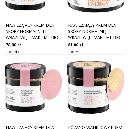
NAWILŻAJĄCY KREM DLA
NAWILŻAJĄCY KREM DLA
SKÓRY NORMALNEJ I
SKÓRY NORMALNEJ I
WRAŻLIWEJ - MAKE ME BIO -
WRAŻLIWEJ - MAKE ME BIO -
ORANGE ENERGY - 60 ML
BABY ORANGE ENERGY - 30
78,00 zł
61,00 zł
ML
1 oferta
1 oferta
NAWILŻAJĄCY KREM DLA
RÓŻANO-WANILIOWY KREM