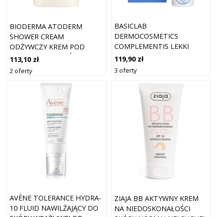
BASICLAB
BIODERMA ATODERM
DERMOCOSMETICS
SHOWER CREAM
COMPLEMENTIS LEKKI
ODŻYWCZY KREM POD
KREM NAWILŻAJĄCY DO
PRYSZNIC DLA SKÓRY
119,90 zł
113,10 zł
SKÓRY WRAŻLIWEJ,
NORMALNEJ I SUCHEJ
3 oferty
2 oferty
NORMALNEJ I MIESZANEJ 50
WRAŻLIWEJ 1000 ML
ML
AVÈNE TOLERANCE HYDRA-
ZIAJA BB AKTYWNY KREM
10 FLUID NAWILŻAJĄCY DO
NA NIEDOSKONAŁOŚCI