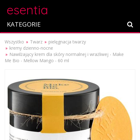
esentia
KATEGORIE
Wszystko
Twarz
pielęgnacja twarzy
kremy dzienno-nocne
Nawilżający krem dla skóry normalnej i wrażliwej - Make
Me Bio - Mellow Mango - 60 ml