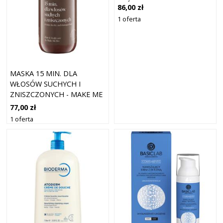
SKÓRY NORMALNEJ I
86,00 zł
SUCHEJ 50 ML
1 oferta
MASKA 15 MIN. DLA
WŁOSÓW SUCHYCH I
ZNISZCZONYCH - MAKE ME
BIO - HAIR AND SCALP CARE
77,00 zł
- 250 ML
1 oferta