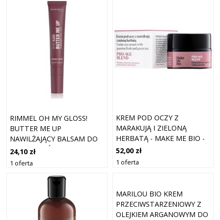
KREM POD OCZY Z
RIMMEL OH MY GLOSS!
MARAKUJĄ I ZIELONĄ
BUTTER ME UP
HERBATĄ - MAKE ME BIO -
NAWILŻAJĄCY BALSAM DO
PRO-AGE BLEND - 15 ML
UST ODCIEŃ 003 MELLOW
52,00 zł
24,10 zł
MOCHA 15 ML
1 oferta
1 oferta
MARILOU BIO KREM
PRZECIWSTARZENIOWY Z
OLEJKIEM ARGANOWYM DO