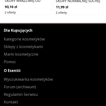
SKÓRY WRAŻLIWEJ OD
SKÓRY NORMALNEJ SUCHEJ
NORMALNEJ DO MIESZANEJ
I WRAŻLIWEJ SPF 15 50 ML
93,10 zł
11,99 zł
40ML
2 oferty
2 oferty
Dla Kupujących
Kategorie kosmetyków
Sklepy z kosmetykami
Marki kosmetyczne
Pomoc
O Esentii
Wyszukiwarka kosmetyków
Forum (archiwum)
Regulamin Serwisu
Kontakt