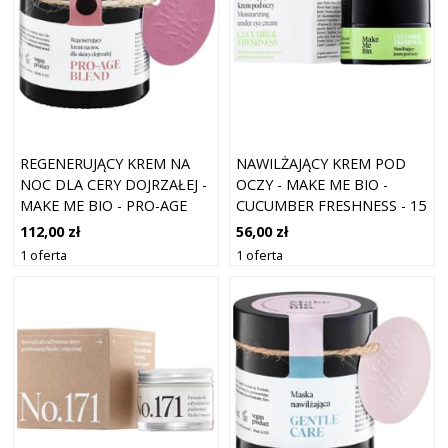
REGENERUJĄCY KREM NA
NAWILŻAJĄCY KREM POD
NOC DLA CERY DOJRZAŁEJ -
OCZY - MAKE ME BIO -
MAKE ME BIO - PRO-AGE
CUCUMBER FRESHNESS - 15
BLEND - 60 ML
ML
112,00 zł
56,00 zł
1 oferta
1 oferta