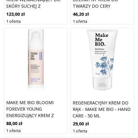
SKÓRY SUCHEJ Z
TWARZY DO CERY
TENDENCJĄ DO
WRAŻLIWEJ I SUCHEJ 60 ML
123,00 zł
46,20 zł
ZACZERWIENIEŃ 50 ML
1 oferta
1 oferta
MAKE ME BIO BLOOMI
REGENERACYJNY KREM DO
FOREVER YOUNG
RĄK - MAKE ME BIO - HAND
ENERGIZUJĄCY KREM Z
CARE - 50 ML
KOENZYMEM Q10 30 ML
88,00 zł
29,00 zł
1 oferta
1 oferta