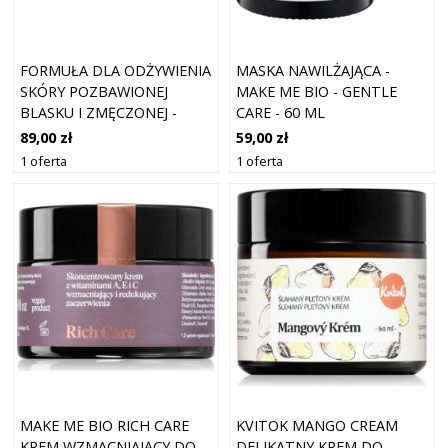
FORMUŁA DLA ODŻYWIENIA
MASKA NAWILŻAJĄCA -
SKÓRY POZBAWIONEJ
MAKE ME BIO - GENTLE
BLASKU I ZMĘCZONEJ -
CARE - 60 ML
MAKE ME BIO - NO. 171 - 50
89,00 zł
59,00 zł
ML
1 oferta
1 oferta
MAKE ME BIO RICH CARE
KVITOK MANGO CREAM
KREM WZMACNIAJĄCY DO
DELIKATNY KREM DO