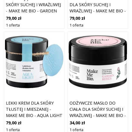
SKÓRY SUCHEJ I WRAŻLIWEJ
DLA SKÓRY SUCHEJ I
- MAKE ME BIO - GARDEN
WRAŻLIWEJ - MAKE ME BIO -
ROSES - 60 ML
GARDEN ROSES & VANILLA -
79,00 zł
79,00 zł
60 ML
1 oferta
1 oferta
LEKKI KREM DLA SKÓRY
ODŻYWCZE MASŁO DO
TŁUSTEJ I MIESZANEJ -
CIAŁA DLA SKÓRY SUCHEJ I
MAKE ME BIO - AQUA LIGHT
WRAŻLIWEJ - MAKE ME BIO -
- 60 ML
GARDEN ROSES - 230 ML
79,00 zł
34,00 zł
1 oferta
1 oferta