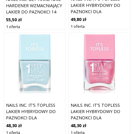
LAKIER HYBRYDOWY DO
HARDENER WZMACNIAJĄCY
PAZNOKCI DLA
LAKIER DO PAZNOKCI 14
DŁUGOTRWAŁEGO EFEKTU
ML
49,80 zł
55,50 zł
ODCIEŃ KENDALL 14 ML
1 oferta
1 oferta
NAILS INC. IT’S TOPLESS
NAILS INC. IT’S TOPLESS
LAKIER HYBRYDOWY DO
LAKIER HYBRYDOWY DO
PAZNOKCI DLA
PAZNOKCI DLA
DŁUGOTRWAŁEGO EFEKTU
DŁUGOTRWAŁEGO EFEKTU
48,30 zł
48,30 zł
ODCIEŃ GISELLE ICY BLUE
ODCIEŃ DANIELLE
1 oferta
1 oferta