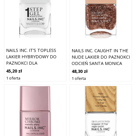
NAILS INC. IT’S TOPLESS
NAILS INC. CAUGHT IN THE
LAKIER HYBRYDOWY DO
NUDE LAKIER DO PAZNOKCI
PAZNOKCI DLA
ODCIEŃ SANTA MONICA
DŁUGOTRWAŁEGO EFEKTU
BEACH 14 ML
45,20 zł
48,30 zł
ODCIEŃ REESE 14 ML
1 oferta
1 oferta