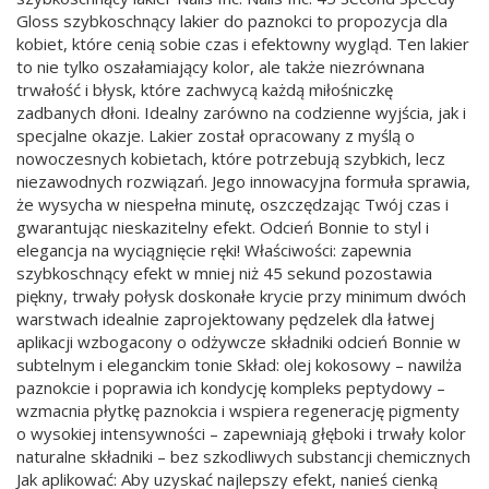
Gloss szybkoschnący lakier do paznokci to propozycja dla
kobiet, które cenią sobie czas i efektowny wygląd. Ten lakier
to nie tylko oszałamiający kolor, ale także niezrównana
trwałość i błysk, które zachwycą każdą miłośniczkę
zadbanych dłoni. Idealny zarówno na codzienne wyjścia, jak i
specjalne okazje. Lakier został opracowany z myślą o
nowoczesnych kobietach, które potrzebują szybkich, lecz
niezawodnych rozwiązań. Jego innowacyjna formuła sprawia,
że wysycha w niespełna minutę, oszczędzając Twój czas i
gwarantując nieskazitelny efekt. Odcień Bonnie to styl i
elegancja na wyciągnięcie ręki! Właściwości: zapewnia
szybkoschnący efekt w mniej niż 45 sekund pozostawia
piękny, trwały połysk doskonałe krycie przy minimum dwóch
warstwach idealnie zaprojektowany pędzelek dla łatwej
aplikacji wzbogacony o odżywcze składniki odcień Bonnie w
subtelnym i eleganckim tonie Skład: olej kokosowy – nawilża
paznokcie i poprawia ich kondycję kompleks peptydowy –
wzmacnia płytkę paznokcia i wspiera regenerację pigmenty
o wysokiej intensywności – zapewniają głęboki i trwały kolor
naturalne składniki – bez szkodliwych substancji chemicznych
Jak aplikować: Aby uzyskać najlepszy efekt, nanieś cienką