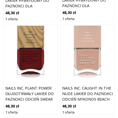
LAKIER HYBRYDOWY DO
LAKIER HYBRYDOWY DO
PAZNOKCI DLA
PAZNOKCI DLA
DŁUGOTRWAŁEGO EFEKTU
DŁUGOTRWAŁEGO EFEKTU
48,30 zł
48,30 zł
ODCIEŃ GRACIE GUAVA RED
ODCIEŃ JENNIFER 14 ML
1 oferta
1 oferta
14 ML
NAILS INC. PLANT POWER
NAILS INC. CAUGHT IN THE
DŁUGOTRWAŁY LAKIER DO
NUDE LAKIER DO PAZNOKCI
PAZNOKCI ODCIEŃ SWEAR
ODCIEŃ MYKONOS BEACH
BY SALUTATION 14 ML
14 ML
48,30 zł
48,30 zł
1 oferta
1 oferta