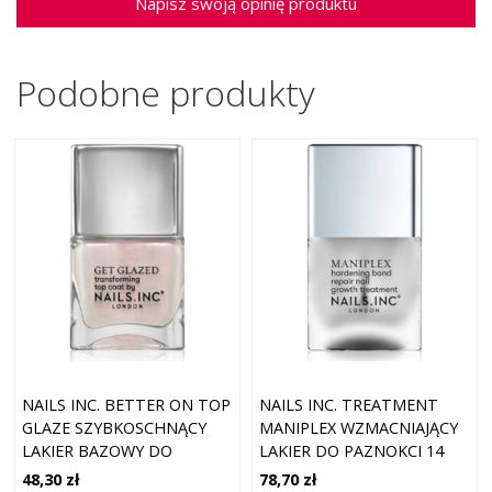
Napisz swoją opinię produktu
Podobne produkty
NAILS INC. BETTER ON TOP
NAILS INC. TREATMENT
GLAZE SZYBKOSCHNĄCY
MANIPLEX WZMACNIAJĄCY
LAKIER BAZOWY DO
LAKIER DO PAZNOKCI 14
PAZNOKCI 14 ML
ML
48,30 zł
78,70 zł