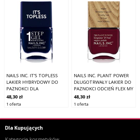
NAILS INC. IT’S TOPLESS
NAILS INC. PLANT POWER
LAKIER HYBRYDOWY DO
DŁUGOTRWAŁY LAKIER DO
PAZNOKCI DLA
PAZNOKCI ODCIEŃ FLEX MY
DŁUGOTRWAŁEGO EFEKTU
COMPLEX 14 ML
48,30 zł
48,30 zł
ODCIEŃ WHITNEY 14 ML
1 oferta
1 oferta
Dla Kupujących
Kategorie kosmetyków