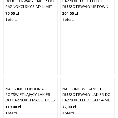
DŁUGOTRWAŁY LAKIER DO
PAZNOKCI GEL EFFECT
PAZNOKCI SKY'S MY LIMIT
DŁUGOTRWAŁY UPTOWN
14 ML
COLOR 14 ML
70,00 zł
204,00 zł
1 oferta
1 oferta
NAILS INC. EUPHORIA
NAILS INC. WEGAŃSKI
ROZŚWIETLAJĄCY LAKIER
DŁUGOTRWAŁY LAKIER DO
DO PAZNOKCI MAGIC DOES
PAZNOKCI ECO EGO 14 ML
EXIST 14 ML
119,00 zł
72,00 zł
1 oferta
1 oferta