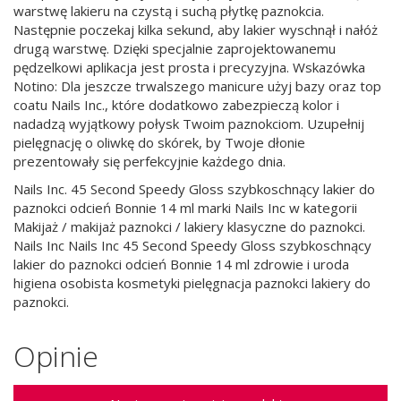
warstwę lakieru na czystą i suchą płytkę paznokcia.
Następnie poczekaj kilka sekund, aby lakier wyschnął i nałóż
drugą warstwę. Dzięki specjalnie zaprojektowanemu
pędzelkowi aplikacja jest prosta i precyzyjna. Wskazówka
Notino: Dla jeszcze trwalszego manicure użyj bazy oraz top
coatu Nails Inc., które dodatkowo zabezpieczą kolor i
nadadzą wyjątkowy połysk Twoim paznokciom. Uzupełnij
pielęgnację o oliwkę do skórek, by Twoje dłonie
prezentowały się perfekcyjnie każdego dnia.
Nails Inc. 45 Second Speedy Gloss szybkoschnący lakier do
paznokci odcień Bonnie 14 ml marki Nails Inc w kategorii
Makijaż / makijaż paznokci / lakiery klasyczne do paznokci.
Nails Inc Nails Inc 45 Second Speedy Gloss szybkoschnący
lakier do paznokci odcień Bonnie 14 ml zdrowie i uroda
higiena osobista kosmetyki pielęgnacja paznokci lakiery do
paznokci.
Opinie