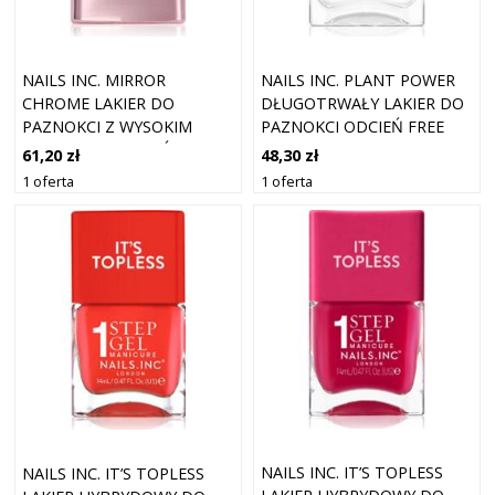
NAILS INC. MIRROR
NAILS INC. PLANT POWER
CHROME LAKIER DO
DŁUGOTRWAŁY LAKIER DO
PAZNOKCI Z WYSOKIM
PAZNOKCI ODCIEŃ FREE
POŁYSKIEM ODCIEŃ YOU'RE
TIME IT'S ME TIME 14 ML
61,20 zł
48,30 zł
BEING CHROMATIC 14 ML
1 oferta
1 oferta
NAILS INC. IT’S TOPLESS
NAILS INC. IT’S TOPLESS