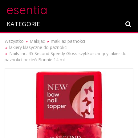
esentia
KATEGORIE
Wszystko
Makijaż
makijaż paznokci
lakiery klasyczne do paznokci
Nails Inc. 45 Second Speedy Gloss szybkoschnący lakier do
paznokci odcień Bonnie 14 ml