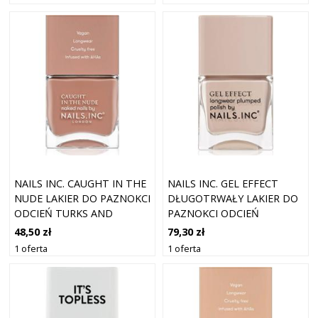
14 ML
MAGENTA SHIMMER 14 ML
NAILS INC. CAUGHT IN THE
NAILS INC. GEL EFFECT
NUDE LAKIER DO PAZNOKCI
DŁUGOTRWAŁY LAKIER DO
ODCIEŃ TURKS AND
PAZNOKCI ODCIEŃ
CAICOS BEACH 14 ML
COLVILLE MEWS 14 ML
48,50 zł
79,30 zł
1 oferta
1 oferta