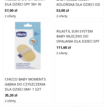
DLA DZIECI SPF 50+ W
KOLOŃSKA DLA DZIECI OD
SPRAYU 150 ML
URODZENIA 100 ML
57,00 zł
52,00 zł
2 oferty
2 oferty
RILASTIL SUN SYSTEM
BABY MLECZKO DO
OPALANIA DLA DZIECI SPF
50+ 200 ML
111,60 zł
2 oferty
CHICCO BABY MOMENTS
GĄBKA DO CZYSZCZENIA
DLA DZIECI 0M+ 1 SZT
35,20 zł
2 oferty