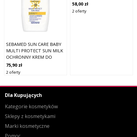
58,00 zł
2 oferty
SEBAMED SUN CARE BABY
MULTI PROTECT SUN MILK
OCHRONNY KREM DO
OPALANIA DLA DZIECI SPF
75,90 zł
50+ BEZZAPACHOWY 200
2 oferty
ML
Dla Kupujących
Kategorie kosmetyków
Sklepy z kosmetykami
Marki kosmetyczne
Pomoc