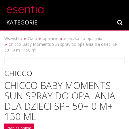
esentia
KATEGORIE
Wszystko
Ciało
opalanie
mleczka do opalania
Chicco Baby Moments Sun spray do opalania dla dzieci SPF
50+ 0 m+ 150 ml
CHICCO
CHICCO BABY MOMENTS
SUN SPRAY DO OPALANIA
DLA DZIECI SPF 50+ 0 M+
150 ML
Napisz opinię