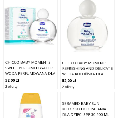
CHICCO BABY MOMENTS
CHICCO BABY MOMENTS
SWEET PERFUMED WATER
REFRESHING AND DELICATE
WODA PERFUMOWANA DLA
WODA KOLOŃSKA DLA
DZIECI OD URODZENIA 100
DZIECI OD URODZENIA 100
52,00 zł
52,00 zł
ML
ML
2 oferty
2 oferty
SEBAMED BABY SUN
MLECZKO DO OPALANIA
DLA DZIECI SPF 30 200 ML