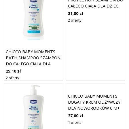
CAŁEGO CIAŁA DLA DZIECI
OD URODZENIA 0 M+ 750
31,80 zł
ML
2 oferty
CHICCO BABY MOMENTS
BATH SHAMPOO SZAMPON
DO CAŁEGO CIAŁA DLA
DZIECI OD URODZENIA 0
25,10 zł
M+ 500 ML
2 oferty
CHICCO BABY MOMENTS
BOGATY KREM ODŻYWCZY
DLA NOWORODKÓW 0 M+
100 ML
37,00 zł
1 oferta