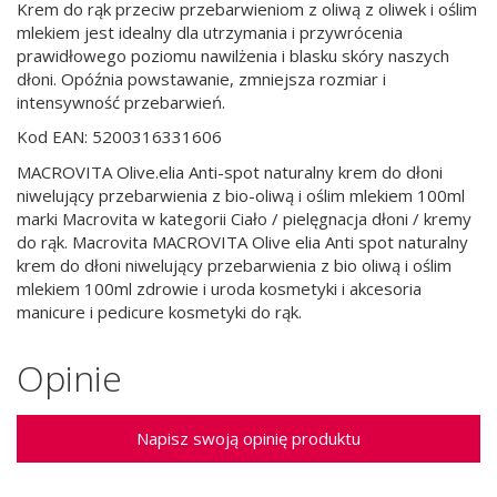
Krem do rąk przeciw przebarwieniom z oliwą z oliwek i oślim
mlekiem jest idealny dla utrzymania i przywrócenia
prawidłowego poziomu nawilżenia i blasku skóry naszych
dłoni. Opóźnia powstawanie, zmniejsza rozmiar i
intensywność przebarwień.
Kod EAN: 5200316331606
MACROVITA Olive.elia Anti-spot naturalny krem do dłoni
niwelujący przebarwienia z bio-oliwą i oślim mlekiem 100ml
marki Macrovita w kategorii Ciało / pielęgnacja dłoni / kremy
do rąk. Macrovita MACROVITA Olive elia Anti spot naturalny
krem do dłoni niwelujący przebarwienia z bio oliwą i oślim
mlekiem 100ml zdrowie i uroda kosmetyki i akcesoria
manicure i pedicure kosmetyki do rąk.
Opinie
Napisz swoją opinię produktu