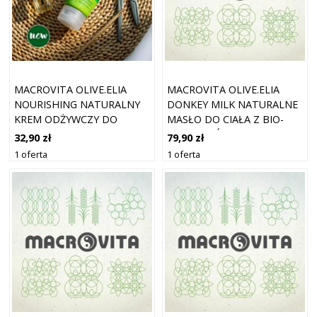
MACROVITA OLIVE.ELIA
MACROVITA OLIVE.ELIA
NOURISHING NATURALNY
DONKEY MILK NATURALNE
KREM ODŻYWCZY DO
MASŁO DO CIAŁA Z BIO-
DŁONI Z BIO-OLIWĄ I
OLIWĄ I OŚLIM MLEKIEM
32,90 zł
79,90 zł
OLEJEM KONOPNYM 100ML
200ML
1 oferta
1 oferta