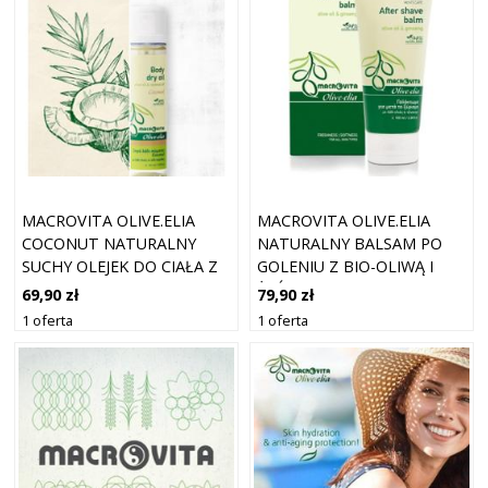
MACROVITA OLIVE.ELIA
MACROVITA OLIVE.ELIA
COCONUT NATURALNY
NATURALNY BALSAM PO
SUCHY OLEJEK DO CIAŁA Z
GOLENIU Z BIO-OLIWĄ I
BIO-OLIWĄ I OLEJKIEM
ŻEŃ-SZENIEM 100ML
69,90 zł
79,90 zł
KOKOSOWYM 100ML
1 oferta
1 oferta