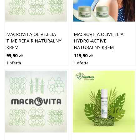
MACROVITA OLIVE.ELIA
MACROVITA OLIVE.ELIA
TIME REPAIR NATURALNY
HYDRO-ACTIVE
KREM
NATURALNY KREM
PRZECIWZMARSZCZKOWY
AKTYWNIE NAWILŻAJĄCY Z
99,90 zł
119,90 zł
NA NOC Z BIO-OLIWĄ I
BIO-OLIWĄ I SZAŁWIĄ DO
1 oferta
1 oferta
AWOKADO DO WSZYSTKICH
CERY TŁUSTEJ LUB
RODZAJÓW CERY 50ML
NORMALNEJ 50ML