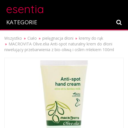
esentia
KATEGORIE
Wszystko
Ciało
pielęgnacja dłoni
kremy do rąk
MACROVITA Olive.elia Anti-spot naturalny krem do dłoni
niwelujący przebarwienia z bio-oliwą i oślim mlekiem 100ml