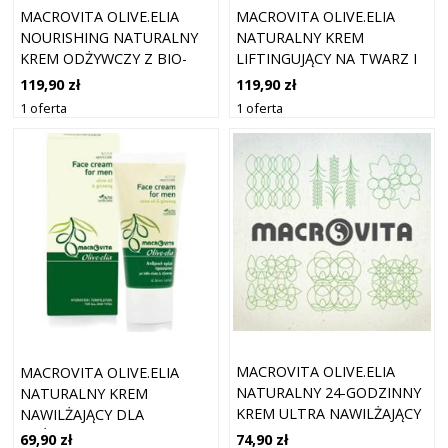
MACROVITA OLIVE.ELIA
MACROVITA OLIVE.ELIA
NOURISHING NATURALNY
NATURALNY KREM
KREM ODŻYWCZY Z BIO-
LIFTINGUJĄCY NA TWARZ I
OLIWĄ I SŁONECZNIKIEM
SZYJĘ Z BIO-OLIWĄ I
119,90 zł
119,90 zł
DO CERY SUCHEJ LUB
CZARNYM OWSEM 50ML
1 oferta
1 oferta
ODWODNIONEJ 50ML
MACROVITA OLIVE.ELIA
MACROVITA OLIVE.ELIA
NATURALNY 24-GODZINNY
NATURALNY KREM
KREM ULTRA NAWILŻAJĄCY
NAWILŻAJĄCY DLA
Z BIO-OLIWĄ I ALOESEM
MĘŻCZYZN Z BIO-OLIWĄ I
74,90 zł
69,90 zł