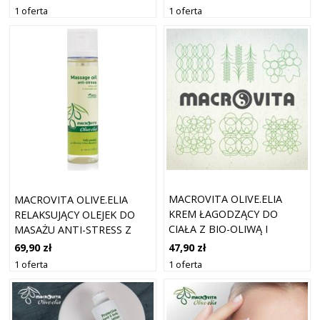
50ML
ŻEŃ-SZENIEM 50ML
1 oferta
1 oferta
MACROVITA OLIVE.ELIA
MACROVITA OLIVE.ELIA
KREM ŁAGODZĄCY DO
RELAKSUJĄCY OLEJEK DO
CIAŁA Z BIO-OLIWĄ I
MASAŻU ANTI-STRESS Z
PANTHENOLEM 100ML
BIO-OLIWĄ I OLEJKIEM
47,90 zł
69,90 zł
AWOKADO 100ML
1 oferta
1 oferta