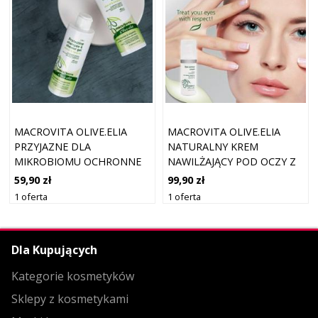
MACROVITA OLIVE.ELIA
MACROVITA OLIVE.ELIA
PRZYJAZNE DLA
NATURALNY KREM
MIKROBIOMU OCHRONNE
NAWILŻAJĄCY POD OCZY Z
MLECZKO DO DŁONI I
BIO-OLIWĄ I AWOKADO
59,90 zł
99,90 zł
CIAŁA Z BIO-OLIWĄ I
30ML
1 oferta
1 oferta
OLEJEM KONOPNYM 200ML
Dla Kupujących
Kategorie kosmetyków
Sklepy z kosmetykami