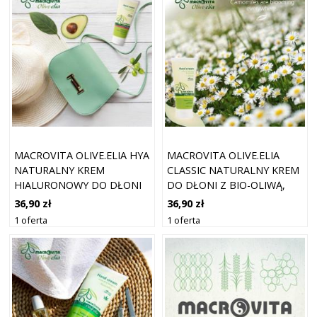
MACROVITA OLIVE.ELIA HYA
MACROVITA OLIVE.ELIA
NATURALNY KREM
CLASSIC NATURALNY KREM
HIALURONOWY DO DŁONI
DO DŁONI Z BIO-OLIWĄ,
Z BIO-OLIWĄ, OLEJKIEM
ALOESEM I RUMIANKIEM
36,90 zł
36,90 zł
AWOKADO I KWASEM
100ML
1 oferta
1 oferta
HIALURONOWYM 100ML