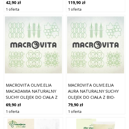
OLIWĄ I MĄCZNICĄ
I OLEJEM ZE SŁODKICH
119,90 zł
42,90 zł
LEKARSKĄ 50ML
MIGDAŁÓW 100ML
1 oferta
1 oferta
MACROVITA OLIVE.ELIA
MACROVITA OLIVE.ELIA
MACADAMIA NATURALNY
AURA NATURALNY SUCHY
SUCHY OLEJEK DO CIAŁA Z
OLEJEK DO CIAŁA Z BIO-
BIO-OLIWĄ I OLEJKIEM Z
OLIWĄ I ALOESEM 100ML
69,90 zł
79,90 zł
ORZECHÓW MAKADAMIA
1 oferta
1 oferta
100ML