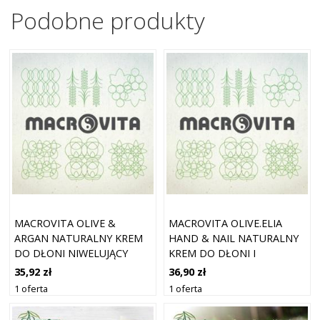
Podobne produkty
MACROVITA OLIVE &
MACROVITA OLIVE.ELIA
ARGAN NATURALNY KREM
HAND & NAIL NATURALNY
DO DŁONI NIWELUJĄCY
KREM DO DŁONI I
PRZEBARWIENIA Z BIO-
PAZNOKCI Z BIO-OLIWĄ I
35,92 zł
36,90 zł
OLIWĄ I OLEJKIEM
OLEJKIEM KOKOSOWYM
1 oferta
1 oferta
ARGANOWYM 100ML
100ML