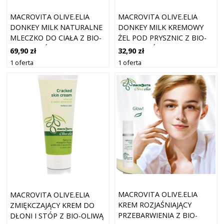
MACROVITA OLIVE.ELIA
MACROVITA OLIVE.ELIA
DONKEY MILK NATURALNE
DONKEY MILK KREMOWY
MLECZKO DO CIAŁA Z BIO-
ŻEL POD PRYSZNIC Z BIO-
OLIWĄ I OŚLIM MLEKIEM
OLIWĄ I OŚLIM MLEKIEM
69,90 zł
32,90 zł
200ML
200ML
1 oferta
1 oferta
MACROVITA OLIVE.ELIA
MACROVITA OLIVE.ELIA
KREM ROZJAŚNIAJĄCY
ZMIĘKCZAJĄCY KREM DO
PRZEBARWIENIA Z BIO-
DŁONI I STÓP Z BIO-OLIWĄ