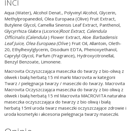
INCI
Aqua (Water), Alcohol Denat., Polyvinyl Alcohol, Glycerin,
Methylpropanediol, Olea Europaea (Olive) Fruit Extract,
Butylene Glycol, Camellia Sinensis Leaf Extract, Panthenol,
Glycyrrhiza Glabra (Licorice
)Root Extract, Calendula
Officinalis (Calendula
) Flower Extract, Aloe
Barbadensis
Leaf Juice, Olea Europaea (Olive
) Fruit Oil, Allantoin, Oleth-
20, Ethylhexylglycerin, Disodium EDTA, Phenoxyethanol,
Caprylyl Glycol, Parfum (Fragrance), Hydroxycitronellal,
Benzyl Benzoate, Limonene.
Macrovita Oczyszczająca maseczka do twarzy z bio-oliwą z
oliwek i białą herbatą 15 ml marki Macrovita w kategorii
Twarz / pielęgnacja twarzy / maseczki do twarzy. Macrovita
Macrovita Oczyszczająca maseczka do twarzy z bio oliwą z
oliwek i białą herbatą 15 ml Macrovita MACROVITA naturalna
maseczka oczyszczająca do twarzy z bio oliwą i białą
herbatą 15ml uroda twarz maseczki oczyszczające zdrowie i
uroda kosmetyki i akcesoria pielęgnacja twarzy maseczki.