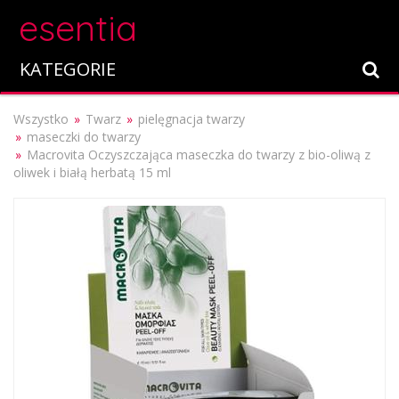
esentia
KATEGORIE
Wszystko
Twarz
pielęgnacja twarzy
maseczki do twarzy
Macrovita Oczyszczająca maseczka do twarzy z bio-oliwą z
oliwek i białą herbatą 15 ml