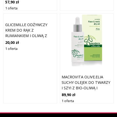
ŚWIETLIKIEM 150ML
57,90 zł
1 oferta
GLICEMILLE ODŻYWCZY
KREM DO RĄK Z
RUMIANKIEM I OLIWĄ Z
OLIWEK 75 ML
20,00 zł
1 oferta
MACROVITA OLIVE.ELIA
SUCHY OLEJEK DO TWARZY
I SZYI Z BIO-OLIWĄ I
OLEJKIEM MASTYKSOWYM
89,90 zł
30ML
1 oferta