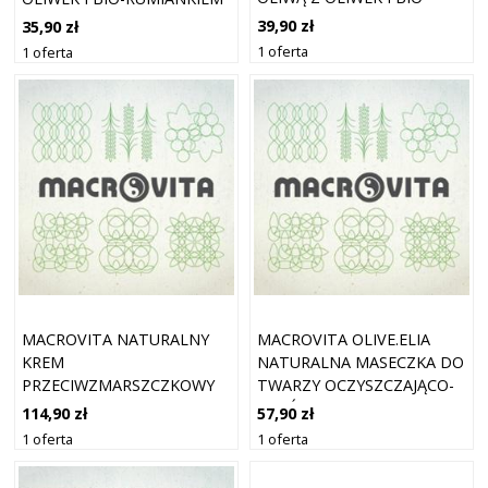
RUMIANKIEM 300 ML
300 ML
39,90 zł
35,90 zł
1 oferta
1 oferta
MACROVITA NATURALNY
MACROVITA OLIVE.ELIA
KREM
NATURALNA MASECZKA DO
PRZECIWZMARSZCZKOWY
TWARZY OCZYSZCZAJĄCO-
POD OCZY Z BIO-OLIWĄ I
ROZŚWIETLAJĄCA Z BIO-
114,90 zł
57,90 zł
MLECZKIEM PSZCZELIM
OLIWĄ I MORWĄ 50ML
1 oferta
1 oferta
30ML