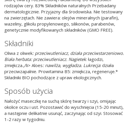
rodzajów cery. 83% Składników naturalnych Przebadany
dermatologicznie. Przyjazny dla środowiska. Nie testowany
na zwierzętach. Nie zawiera: olejów mineralnych (parafin),
wazeliny, glikolu propylenowego, silikonów, parabenów,
genetycznie modyfikowanych składników (GMO FREE).
Składniki
Oliwa z oliwek
: przeciwutleniacz, działa przeciwstarzeniowo.
Biała herbata: przeciwutleniacz. Nagietek
: łagodzi,
zmiękcza.,/li> Aloes
: nawilża, wygładza. Lukrecja
: działa
przeciwzapalnie. Prowitamina B5: zmiękcza, regeneruje.*
Składniki BIO pochodzące z upraw ekologicznych.
Sposób użycia
Nałożyć maseczkę na suchą skórę twarzy i szyi, omijając
okolice oczu i ust. Pozostawić do wyschnięcia (15-20 minut),
a następnie delikatnie usunąć, zaczynając od szyi. Stosować
1-2 razy w tygodniu.