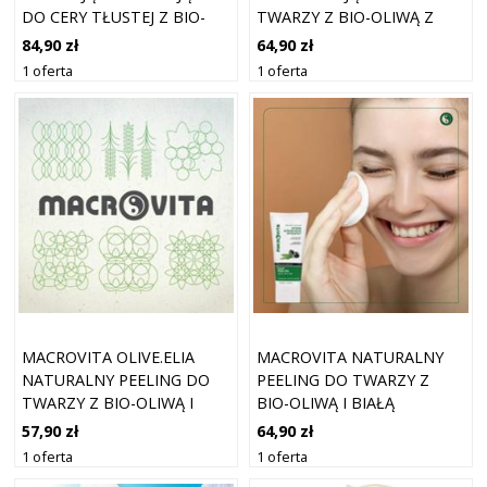
DO CERY TŁUSTEJ Z BIO-
TWARZY Z BIO-OLIWĄ Z
OLIWĄ Z OLIWEK I BIAŁĄ
OLIWEK I BIO-NAGIETKIEM
84,90 zł
64,90 zł
HERBATĄ 50 ML
200 ML
1 oferta
1 oferta
MACROVITA OLIVE.ELIA
MACROVITA NATURALNY
NATURALNY PEELING DO
PEELING DO TWARZY Z
TWARZY Z BIO-OLIWĄ I
BIO-OLIWĄ I BIAŁĄ
BIAŁĄ HERBATĄ 50ML
HERBATĄ 50ML
57,90 zł
64,90 zł
1 oferta
1 oferta