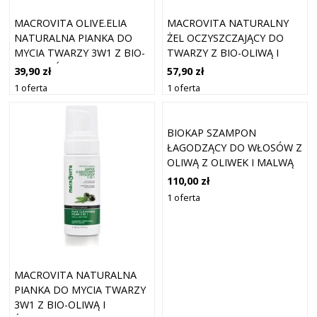
MACROVITA OLIVE.ELIA
MACROVITA NATURALNY
NATURALNA PIANKA DO
ŻEL OCZYSZCZAJĄCY DO
MYCIA TWARZY 3W1 Z BIO-
TWARZY Z BIO-OLIWĄ I
OLIWĄ I ŚWIETLIKIEM
PROPOLISEM 200ML
39,90 zł
57,90 zł
100ML
1 oferta
1 oferta
BIOKAP SZAMPON
ŁAGODZĄCY DO WŁOSÓW Z
OLIWĄ Z OLIWEK I MALWĄ
200 ML
110,00 zł
1 oferta
MACROVITA NATURALNA
PIANKA DO MYCIA TWARZY
3W1 Z BIO-OLIWĄ I