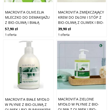
MACROVITA OLIVE.ELIA
MACROVITA ZMIĘKCZAJĄCY
MLECZKO DO DEMAKIJAŻU
KREM DO DŁONI I STÓP Z
Z BIO-OLIWĄ I BIAŁĄ
BIO-OLIWĄ Z OLIWEK I BIO-
HERBATĄ 200ML
OLEJKIEM MIGDAŁOWYM
57,90 zł
39,90 zł
100 ML
1 oferta
1 oferta
MACROVITA ZIELONE
MACROVITA BIAŁE MYDŁO
MYDŁO W PŁYNIE Z BIO-
W PŁYNIE Z BIO-OLIWĄ Z
OLIWĄ Z OLIWEK I BIO-
OLIWEK I BIO-RUMIANKIEM