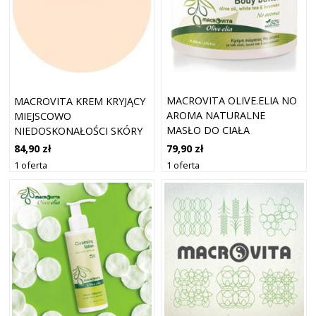
MACROVITA OLIVE.ELIA NO
MACROVITA KREM KRYJĄCY
AROMA NATURALNE
MIEJSCOWO
MASŁO DO CIAŁA
NIEDOSKONAŁOŚCI SKÓRY
BEZZAPACHOWE Z BIO-
Z BIO-OLIWĄ I PROPOLISEM
79,90 zł
84,90 zł
OLIWA, BIAŁĄ HERBATĄ I
(LEKKO BARWIONY) 50ML
1 oferta
1 oferta
WOSKIEM PSZCZELIM
200ML