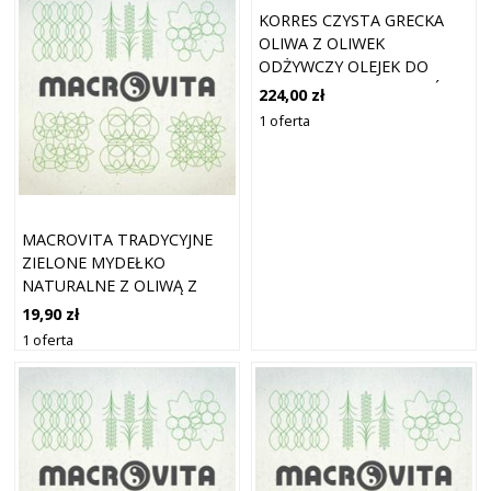
KORRES CZYSTA GRECKA
OLIWA Z OLIWEK
ODŻYWCZY OLEJEK DO
TWARZY, CIAŁA I WŁOSÓW
224,00 zł
100 ML
1 oferta
MACROVITA TRADYCYJNE
ZIELONE MYDEŁKO
NATURALNE Z OLIWĄ Z
OLIWEK 125 G
19,90 zł
1 oferta