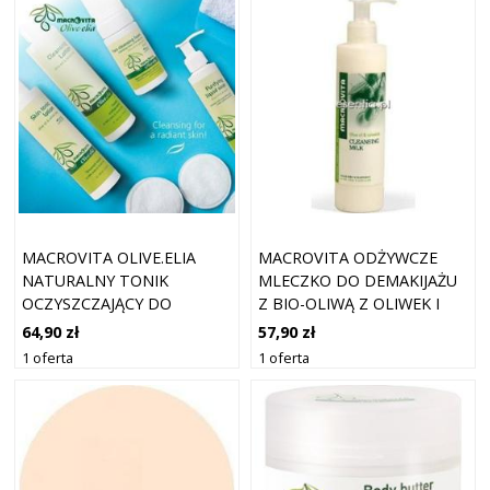
MACROVITA OLIVE.ELIA
MACROVITA ODŻYWCZE
NATURALNY TONIK
MLECZKO DO DEMAKIJAŻU
OCZYSZCZAJĄCY DO
Z BIO-OLIWĄ Z OLIWEK I
TWARZY Z BIO-OLIWĄ I
BIO-NAGIETKIEM 200 ML
64,90 zł
57,90 zł
BIAŁĄ HERBATĄ 200ML
1 oferta
1 oferta