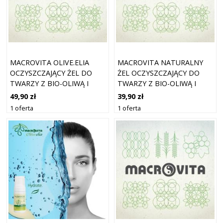
MACROVITA OLIVE.ELIA
MACROVITA NATURALNY
OCZYSZCZAJĄCY ŻEL DO
ŻEL OCZYSZCZAJĄCY DO
TWARZY Z BIO-OLIWĄ I
TWARZY Z BIO-OLIWĄ I
PROPOLISEM 150ML
PROPOLISEM 100ML
49,90 zł
39,90 zł
1 oferta
1 oferta