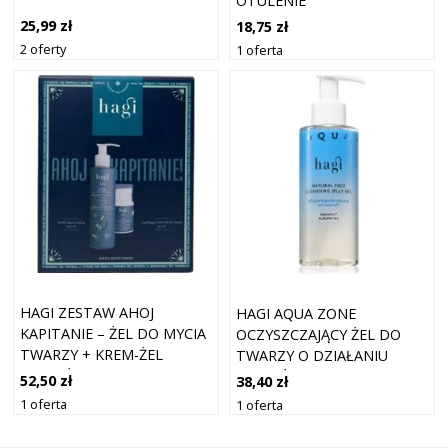
OTULENIE
25,99 zł
18,75 zł
2 oferty
1 oferta
HAGI ZESTAW AHOJ
HAGI AQUA ZONE
KAPITANIE – ŻEL DO MYCIA
OCZYSZCZAJĄCY ŻEL DO
TWARZY + KREM-ŻEL
TWARZY O DZIAŁANIU
NAWILŻAJĄCY
NAWILŻAJĄCYM 150 ML
52,50 zł
38,40 zł
1 oferta
1 oferta