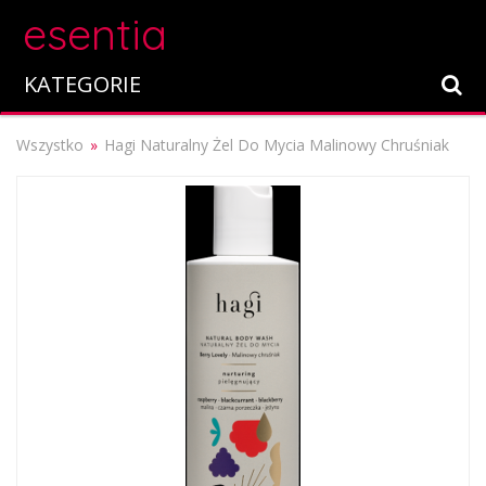
esentia
KATEGORIE
Wszystko
Hagi Naturalny Żel Do Mycia Malinowy Chruśniak