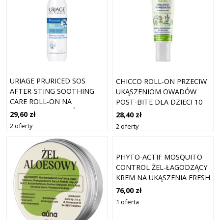
URIAGE PRURICED SOS
CHICCO ROLL-ON PRZECIW
AFTER-STING SOOTHING
UKĄSZENIOM OWADÓW
CARE ROLL-ON NA
POST-BITE DLA DZIECI 10
UKĄSZENIA OWADÓW DO
ML
29,60 zł
28,40 zł
ŁAGODZENIA 15 ML
2 oferty
2 oferty
PHYTO-ACTIF MOSQUITO
CONTROL ŻEL-ŁAGODZĄCY
KREM NA UKĄSZENIA FRESH
EFFECT 40ML
76,00 zł
1 oferta