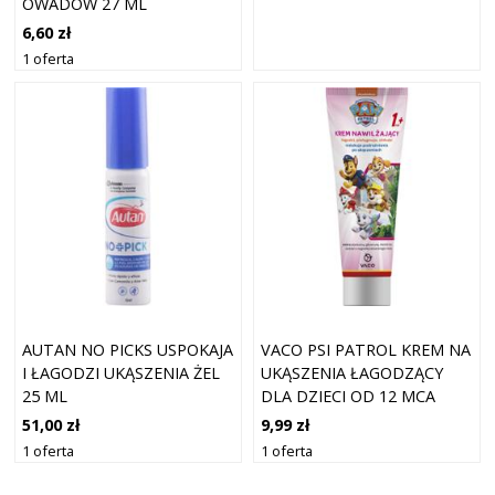
OWADÓW 27 ML
6,60 zł
1 oferta
AUTAN NO PICKS USPOKAJA
VACO PSI PATROL KREM NA
I ŁAGODZI UKĄSZENIA ŻEL
UKĄSZENIA ŁAGODZĄCY
25 ML
DLA DZIECI OD 12 MCA
80ML
51,00 zł
9,99 zł
1 oferta
1 oferta