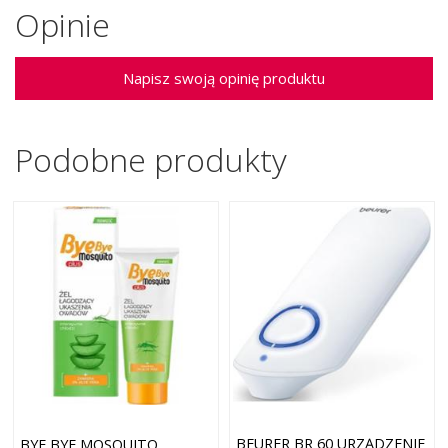
Opinie
Napisz swoją opinię produktu
Podobne produkty
BEURER BR 60 URZĄDZENIE
BYE BYE MOSQUITO