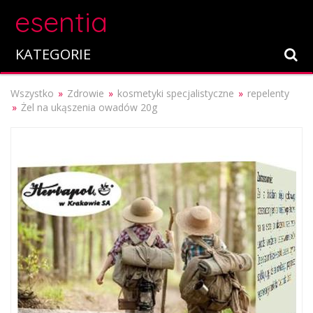
esentia
KATEGORIE
Wszystko
Zdrowie
kosmetyki specjalistyczne
repelenty
Żel na ukąszenia owadów 20g