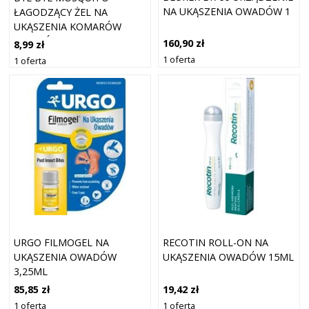
NA UKĄSZENIA OWADÓW 1
ŁAGODZĄCY ŻEL NA
UKĄSZENIA KOMARÓW
OWADÓW Z ALOESEM 35ML
160,90 zł
8,99 zł
1 oferta
1 oferta
URGO FILMOGEL NA
RECOTIN ROLL-ON NA
UKĄSZENIA OWADÓW
UKĄSZENIA OWADÓW 15ML
3,25ML
85,85 zł
19,42 zł
1 oferta
1 oferta