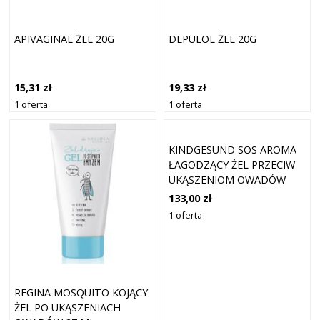
APIVAGINAL ŻEL 20G
DEPULOL ŻEL 20G
15,31 zł
19,33 zł
1 oferta
1 oferta
KINDGESUND SOS AROMA
ŁAGODZĄCY ŻEL PRZECIW
UKĄSZENIOM OWADÓW
DLA DZIECI 30 ML
133,00 zł
1 oferta
REGINA MOSQUITO KOJĄCY
ŻEL PO UKĄSZENIACH