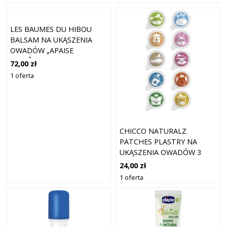
LES BAUMES DU HIBOU
BALSAM NA UKĄSZENIA
OWADÓW „APAISE
PIQUÛRES” 30 ML
72,00 zł
1 oferta
CHICCO NATURALZ
PATCHES PLASTRY NA
UKĄSZENIA OWADÓW 3
LATA+ 30 SZT
24,00 zł
1 oferta