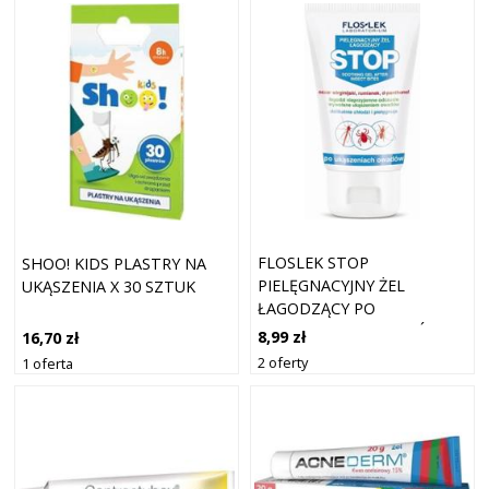
FLOSLEK STOP
SHOO! KIDS PLASTRY NA
PIELĘGNACYJNY ŻEL
UKĄSZENIA X 30 SZTUK
ŁAGODZĄCY PO
UKĄSZENIACH OWADÓW 50
8,99 zł
16,70 zł
ML
2 oferty
1 oferta