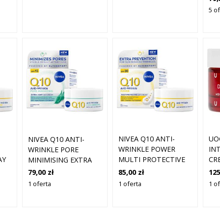
NO
5 of
PR
SIĘ
NIVEA Q10 ANTI-
UO
NIVEA Q10 ANTI-
WRINKLE POWER
IN
WRINKLE PORE
AY
MULTI PROTECTIVE
CR
MINIMISING EXTRA
DAY CREAM 50 ML
NO
LIGHT DAY CREAM 50
85,00 zł
125
79,00 zł
ML
1 oferta
1 o
1 oferta