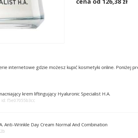
cena od 126,38 zł
rie internetowe gdzie możesz kupić kosmetyki online. Poniżej 
macniający krem liftingujący Hyaluronic Specialist H.A.
id: f5e07055b3cc
.A. Anti-Wrinkle Day Cream Normal And Combination
92b