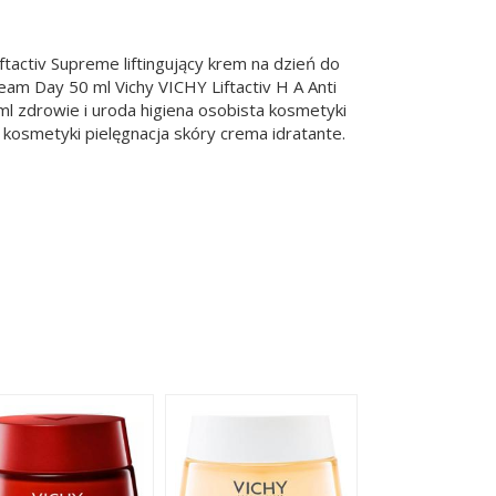
iftactiv Supreme liftingujący krem na dzień do
ream Day 50 ml Vichy VICHY Liftactiv H A Anti
l zdrowie i uroda higiena osobista kosmetyki
a kosmetyki pielęgnacja skóry crema idratante.