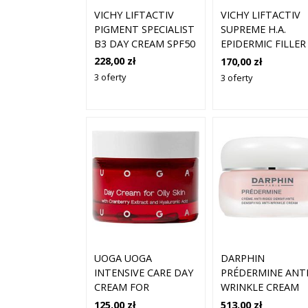
VICHY LIFTACTIV
VICHY LIFTACTIV
PIGMENT SPECIALIST
SUPREME H.A.
B3 DAY CREAM SPF50
EPIDERMIC FILLER
50 ML 50 ML
SERUM PRZECIW
228,00 zł
170,00 zł
STARZENIU SIĘ
3 oferty
3 oferty
SKÓRY Z KWASEM
HIALURONOWYM 
ML
UOGA UOGA
DARPHIN
INTENSIVE CARE DAY
PRÉDERMINE ANTI
CREAM FOR
WRINKLE CREAM
COMBINATION AND
NORMAL SKIN (50
125,00 zł
513,00 zł