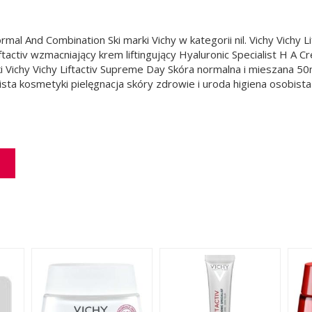
mal And Combination Ski marki Vichy w kategorii nil. Vichy Vichy L
ftactiv wzmacniający krem liftingujący Hyaluronic Specialist H A C
Vichy Vichy Liftactiv Supreme Day Skóra normalna i mieszana 50m
ista kosmetyki pielęgnacja skóry zdrowie i uroda higiena osobist