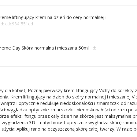
preme liftingujący krem na dzień do cery normalnej i
id: cdc934f551ed
upreme Day Skóra normalna i mieszana 50ml
id:
y dla kobiet, Poznaj pierwszy krem liftingujący Vichy do korekty z
dnia. Krem liftingujący na dzień do skóry normalnej i mieszanej V
trz i optycznie redukuje niedoskonałości i zmarszczki od razu p
ci: wygładza optycznie zmarszczki i niedoskonałości od razu po 
órze efekt liftingu przez cały dzień na skórze jest maksymalni
o wygładzenia 3D – natychmiast optycznie wygładza skórę ramnoza
 użycia: Aplikuj rano na oczyszczoną skórę całej twarzy. W razi