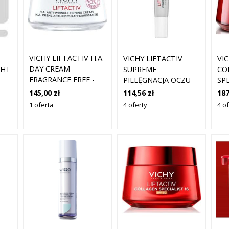
VICHY LIFTACTIV H.A.
VICHY LIFTACTIV
VI
DAY CREAM
GHT
SUPREME
CO
FRAGRANCE FREE -
PIELĘGNACJA OCZU
SP
KREM
PRZECIW
DZ
145,00 zł
114,56 zł
187
PRZECIWZMARSZCZK
ZMARSZCZKOM 15
1 oferta
4 oferty
4 of
ML