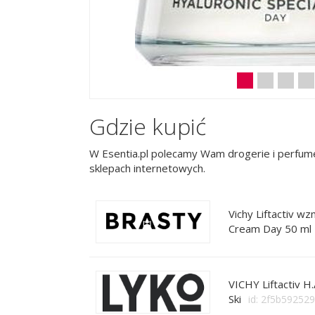
Gdzie kupić
W Esentia.pl polecamy Wam drogerie i perfume
sklepach internetowych.
Vichy Liftactiv wz
Cream Day 50 ml
VICHY Liftactiv H
Ski
id: 2f5b59252