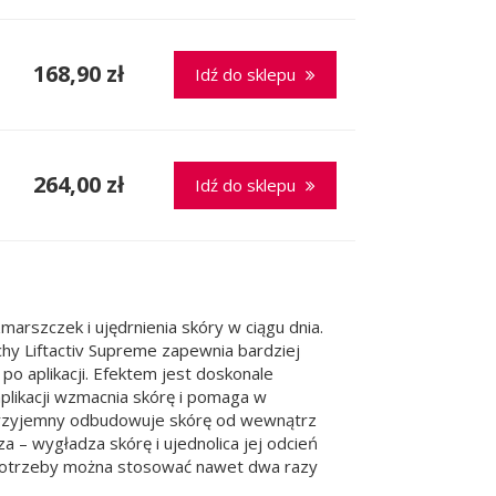
168,90 zł
Idź do sklepu
264,00 zł
Idź do sklepu
marszczek i ujędrnienia skóry w ciągu dnia.
ichy Liftactiv Supreme zapewnia bardziej
o aplikacji. Efektem jest doskonale
aplikacji wzmacnia skórę i pomaga w
e przyjemny odbudowuje skórę od wewnątrz
 – wygładza skórę i ujednolica jej odcień
e potrzeby można stosować nawet dwa razy