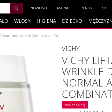
NOWOŚCI
MARKI
TRENDY
SKLE
AŁO
WŁOSY
HIGIENA
DZIECKO
MĘŻCZYZ
ay Cream Normal And Combination Ski
VICHY
VICHY LIFT
WRINKLE 
NORMAL 
COMBINAT
Napisz opinię