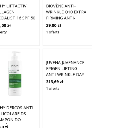
CHY LIFTACTIV
BIOVÈNE ANTI-
LLAGEN
WRINKLE Q10 EXTRA
CIALIST 16 SPF 50
FIRMING ANTI-
EM OCHRONNY NA
WRINKLE DAY CREAM
,00 zł
29,00 zł
IEŃ PRZECIW
50 ML
erty
1 oferta
ARZENIU SKÓRY
 50 REFILL 50 ML
JUVENA JUVENANCE
EPIGEN LIFTING
ANTI-WRINKLE DAY
CREAM KREMY DO
313,69 zł
TWARZY 50 ML
1 oferta
CHY DERCOS ANTI-
LLICOLARE DS
AMPON DO
OSÓW
59 zł