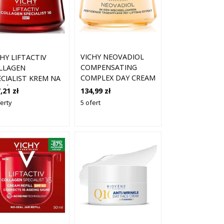
VICHY NEOVADIOL
CHY LIFTACTIV
COMPENSATING
LLAGEN
COMPLEX DAY CREAM
ECIALIST KREM NA
FOR NORMAL TO
IEŃ 50ML
134,99 zł
,21 zł
COMBINATI
5 ofert
erty