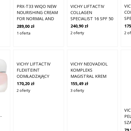
VI
VICHY LIFTACTIV
PRX-T33 WIQO NEW
CO
COLLAGEN
NOURISHING CREAM
SPE
SPECIALIST 16 SPF 50
FOR NORMAL AND
KR
KREM OCHRONNY NA
COMBINATION SKIN
175
240,90 zł
289,00 zł
DZ
DZIEŃ PRZECIW
50ML | KREM
2 of
2 oferty
1 oferta
ST
STARZENIU SKÓRY
ODŻYWCZY DO
SPF
SPF 50 50 ML
30
SKÓRY NORMALNEJ I
MIESZANEJ
VICHY LIFTACTIV
VICHY NEOVADIOL
FLEXITEINT
KOMPLEKS
ODMŁADZAJĄCY
MAGISTRAL KREM
PODKŁAD Z EFEKTEM
UJĘDRNIAJĄCY I
170,20 zł
155,49 zł
LIFTINGU ODCIEŃ 15
ODŻYWIAJĄCY NA
2 oferty
3 oferty
OPAL 30 ML
DZIEŃ 50 ML
VI
-
PE
SZ
ML)
WŁ
79,