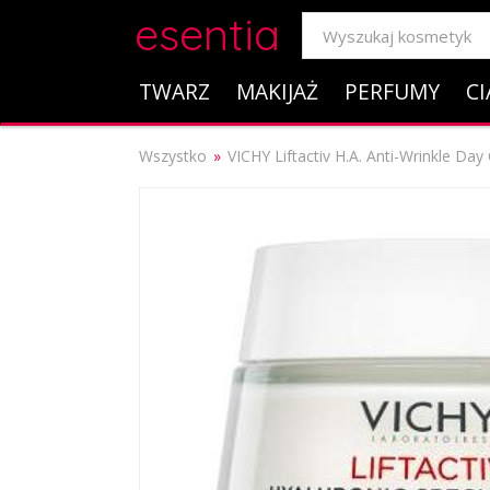
esentia
TWARZ
MAKIJAŻ
PERFUMY
CI
Wszystko
VICHY Liftactiv H.A. Anti-Wrinkle D