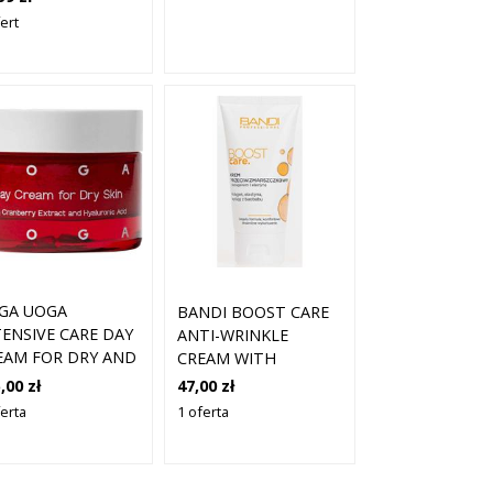
RMALNYCH I
ert
ZETŁUSZCZAJĄCYCH
 390ML
GA UOGA
BANDI BOOST CARE
TENSIVE CARE DAY
ANTI-WRINKLE
EAM FOR DRY AND
CREAM WITH
RMAL SKIN 30 ML
COLLAGEN AND
,00 zł
47,00 zł
ELASTIN 50 ML
ferta
1 oferta