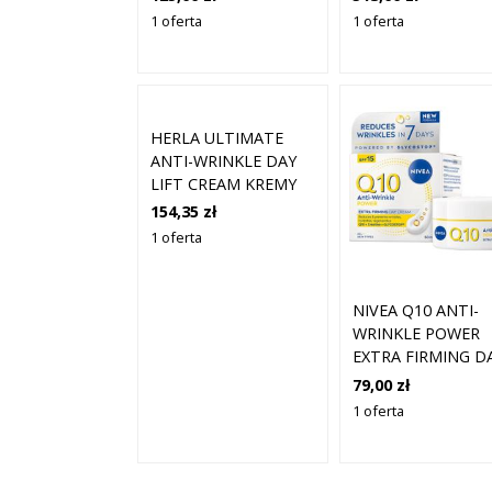
OILY SKIN 30 ML
1 oferta
1 oferta
HERLA ULTIMATE
ANTI-WRINKLE DAY
LIFT CREAM KREMY
DO TWARZY 50 ML
154,35 zł
1 oferta
NIVEA Q10 ANTI-
WRINKLE POWER
EXTRA FIRMING D
CREAM 50 ML
79,00 zł
1 oferta