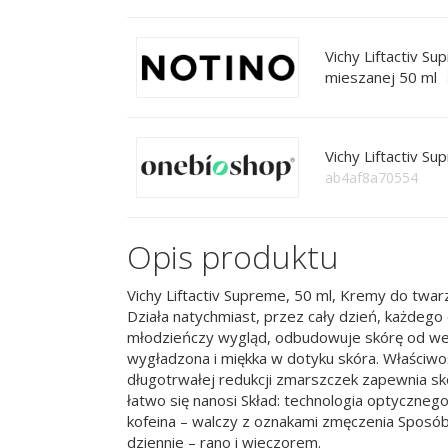
Vichy Liftactiv Su
mieszanej 50 ml
Vichy Liftactiv S
ab4af8a70554
Opis produktu
Vichy Liftactiv Supreme, 50 ml, Kremy do twarz
Działa natychmiast, przez cały dzień, każdego 
młodzieńczy wygląd, odbudowuje skórę od wewną
wygładzona i miękka w dotyku skóra. Właściwoś
długotrwałej redukcji zmarszczek zapewnia sk
łatwo się nanosi Skład: technologia optyczneg
kofeina – walczy z oznakami zmęczenia Sposób
dziennie – rano i wieczorem.