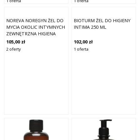
1 oferta
1 oferta
PODCZAS MENOPAUZY 45+
260 ML
NOREVA NOREGYN ŻEL DO
BIOTURM ŻEL DO HIGIENY
MYCIA OKOLIC INTYMNYCH
INTIMA 250 ML
ZEWNĘTRZNA HIGIENA
INTYMNA 500ML
105,00 zł
102,00 zł
2 oferty
1 oferta