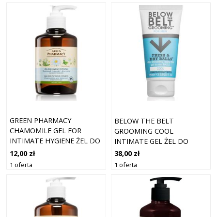
GREEN PHARMACY
BELOW THE BELT
CHAMOMILE GEL FOR
GROOMING COOL
INTIMATE HYGIENE ŻEL DO
INTIMATE GEL ŻEL DO
HIGIENY INTYMNEJ DO
HIGIENY INTYMNEJ DLA
12,00 zł
38,00 zł
SKÓRY WRAŻLIWEJ 370 ML
MĘŻCZYZN 75 ML
1 oferta
1 oferta