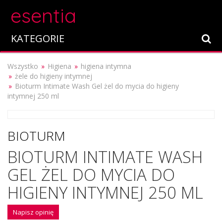
esentia
KATEGORIE
Wszystko
Higiena
higiena intymna
żele do higieny intymnej
Bioturm Intimate Wash Gel żel do mycia do higieny
intymnej 250 ml
BIOTURM
BIOTURM INTIMATE WASH
GEL ŻEL DO MYCIA DO
HIGIENY INTYMNEJ 250 ML
Napisz opinię