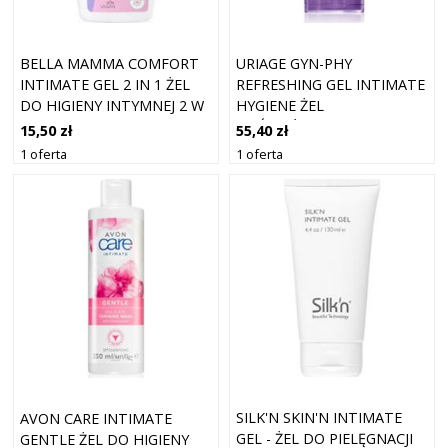
BELLA MAMMA COMFORT
URIAGE GYN-PHY
INTIMATE GEL 2 IN 1 ŻEL
REFRESHING GEL INTIMATE
DO HIGIENY INTYMNEJ 2 W
HYGIENE ŻEL
1 300 ML
ODŚWIEŻAJĄCY DO HIGIENY
15,50 zł
55,40 zł
INTYMNEJ 50 ML
1 oferta
1 oferta
SILK'N SKIN'N INTIMATE
AVON CARE INTIMATE
GEL - ŻEL DO PIELĘGNACJI
GENTLE ŻEL DO HIGIENY