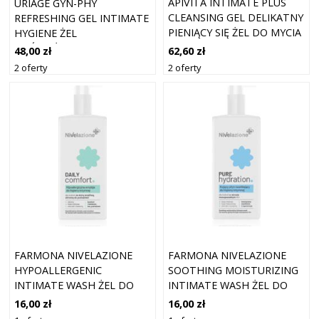
APIVITA INTIMATE PLUS
URIAGE GYN-PHY
CLEANSING GEL DELIKATNY
REFRESHING GEL INTIMATE
PIENIĄCY SIĘ ŻEL DO MYCIA
HYGIENE ŻEL
DO HIGIENY INTYMNEJ 300
ODŚWIEŻAJĄCY DO HIGIENY
62,60 zł
48,00 zł
ML
INTYMNEJ 500 ML
2 oferty
2 oferty
FARMONA NIVELAZIONE
FARMONA NIVELAZIONE
HYPOALLERGENIC
SOOTHING MOISTURIZING
INTIMATE WASH ŻEL DO
INTIMATE WASH ŻEL DO
HIGIENY INTYMNEJ DO
HIGIENY INTYMNEJ DO
16,00 zł
16,00 zł
SKÓRY WRAŻLIWEJ 260 ML
ZAPEWNIENIA KOMFORTU