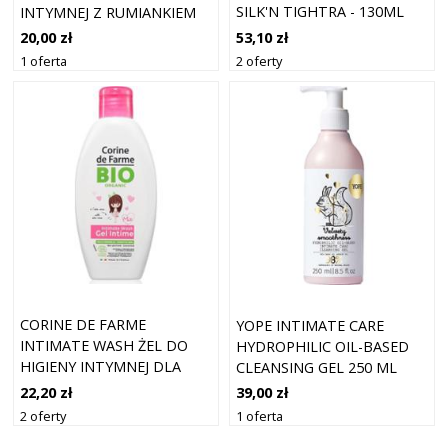
SILK'N TIGHTRA - 130ML
INTYMNEJ Z RUMIANKIEM
250 ML
53,10 zł
20,00 zł
2 oferty
1 oferta
CORINE DE FARME
YOPE INTIMATE CARE
INTIMATE WASH ŻEL DO
HYDROPHILIC OIL-BASED
HIGIENY INTYMNEJ DLA
CLEANSING GEL 250 ML
DZIEWCZYN 125 ML
22,20 zł
39,00 zł
2 oferty
1 oferta