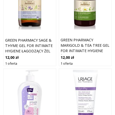
GREEN PHARMACY
GREEN PHARMACY SAGE &
MARIGOLD & TEA TREE GEL
THYME GEL FOR INTIMATE
FOR INTIMATE HYGIENE
HYGIENE ŁAGODZĄCY ŻEL
ŻEL DO HIGIENY INTYMNEJ
DO HIGIENY INTYMNEJ 370
12,00 zł
12,00 zł
370 ML
ML
1 oferta
1 oferta