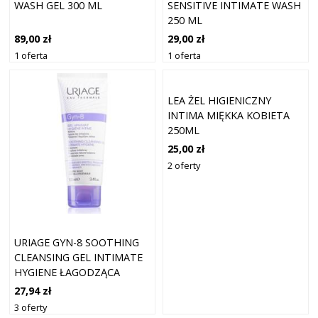
WASH GEL 300 ML
SENSITIVE INTIMATE WASH
250 ML
89,00 zł
29,00 zł
1 oferta
1 oferta
LEA ŻEL HIGIENICZNY
INTIMA MIĘKKA KOBIETA
250ML
25,00 zł
2 oferty
URIAGE GYN-8 SOOTHING
CLEANSING GEL INTIMATE
HYGIENE ŁAGODZĄCA
EMULSJA PRZECIW
27,94 zł
PODRAŻNIENIOM SKÓRY
3 oferty
100 ML