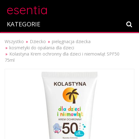
esentia
KATEGORIE
Wszystko
Dziecko
pielęgnacja dziecka
kosmetyki do opalania dla dzieci
Kolastyna Krem ochronny dla dzieci i niemowląt SPF50
75ml