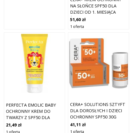
NA SŁOŃCE SPF50 DLA
DZIECI OD 1. MIESIĄCA
ŻYCIA 50ML
51,60 zł
1 oferta
CERA+ SOLUTIONS SZTYFT
PERFECTA EMOLIC BABY
DLA DOROSŁYCH I DZIECI
OCHRONNY KREM DO
OCHRONNY SPF50 30G
TWARZY Z SPF50 DLA
DZIECI 50ML
41,11 zł
21,49 zł
1 oferta
1 oferta