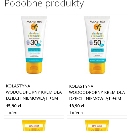
Podobne produkty
KOLASTYNA
KOLASTYNA
WODOODPORNY KREM DLA
WODOODPORNY KREM DLA
DZIECI I NIEMOWLĄT +6M
DZIECI I NIEMOWLĄT +6M
OCHRONNY SPF 30 75ML
OCHRONA SPF 50 75ML
15,90 zł
18,90 zł
1 oferta
1 oferta