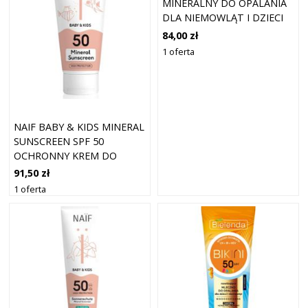
MINERALNY DO OPALANIA
DLA NIEMOWLĄT I DZIECI
SPF 50 SPF 50 30 ML
84,00 zł
1 oferta
NAIF BABY & KIDS MINERAL
SUNSCREEN SPF 50
OCHRONNY KREM DO
OPALANIA DLA
91,50 zł
NIEMOWLĄT I DZIECI SPF
1 oferta
50 100 ML