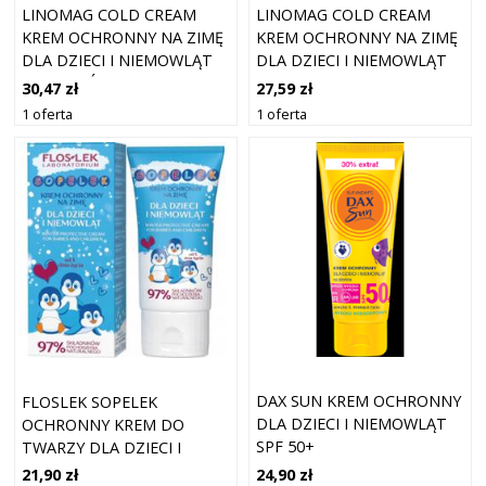
LINOMAG COLD CREAM
LINOMAG COLD CREAM
KREM OCHRONNY NA ZIMĘ
KREM OCHRONNY NA ZIMĘ
DLA DZIECI I NIEMOWLĄT
DLA DZIECI I NIEMOWLĄT
50ML-KRÓTKA DATA
50ML
30,47 zł
27,59 zł
1 oferta
1 oferta
DAX SUN KREM OCHRONNY
FLOSLEK SOPELEK
DLA DZIECI I NIEMOWLĄT
OCHRONNY KREM DO
SPF 50+
TWARZY DLA DZIECI I
NIEMOWLĄT NA ZIMĘ 40ML
24,90 zł
21,90 zł