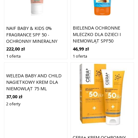
BIELENDA OCHRONNE
NAIF BABY & KIDS 0%
MLECZKO DLA DZIECI I
FRAGRANCE SPF 50 -
NIEMOWLĄT SPF50
OCHRONNY MINERALNY
KREM PRZECIWSŁONECZNY
46,99 zł
222,00 zł
DLA DZIECI I NIEMOWLĄT
1 oferta
1 oferta
BEZ SUBSTANCJI
ZAPACHOWYCH - 100ML
WELEDA BABY AND CHILD
NAGIETKOWY KREM DLA
NIEMOWLĄT 75 ML
37,00 zł
2 oferty
CERA+ KREM OCHRONNY