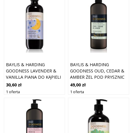
BAYLIS & HARDING
BAYLIS & HARDING
GOODNESS LAVENDER &
GOODNESS OUD, CEDAR &
VANILLA PIANA DO KĄPIELI
AMBER ŻEL POD PRYSZNIC
DLA DZIECI 500 ML
1000 ML
30,60 zł
49,00 zł
1 oferta
1 oferta