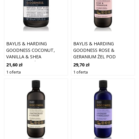
BAYLIS & HARDING
BAYLIS & HARDING
GOODNESS COCONUT,
GOODNESS ROSE &
VANILLA & SHEA
GERANIUM ŻEL POD
NATURALNY ŻEL POD
PRYSZNIC O ZAPACHU
21,60 zł
29,70 zł
PRYSZNIC 100 ML
KWIATÓW 500 ML
1 oferta
1 oferta