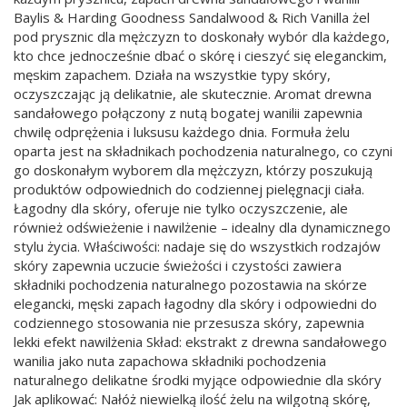
Baylis & Harding Goodness Sandalwood & Rich Vanilla żel
pod prysznic dla mężczyzn to doskonały wybór dla każdego,
kto chce jednocześnie dbać o skórę i cieszyć się eleganckim,
męskim zapachem. Działa na wszystkie typy skóry,
oczyszczając ją delikatnie, ale skutecznie. Aromat drewna
sandałowego połączony z nutą bogatej wanilii zapewnia
chwilę odprężenia i luksusu każdego dnia. Formuła żelu
oparta jest na składnikach pochodzenia naturalnego, co czyni
go doskonałym wyborem dla mężczyzn, którzy poszukują
produktów odpowiednich do codziennej pielęgnacji ciała.
Łagodny dla skóry, oferuje nie tylko oczyszczenie, ale
również odświeżenie i nawilżenie – idealny dla dynamicznego
stylu życia. Właściwości: nadaje się do wszystkich rodzajów
skóry zapewnia uczucie świeżości i czystości zawiera
składniki pochodzenia naturalnego pozostawia na skórze
elegancki, męski zapach łagodny dla skóry i odpowiedni do
codziennego stosowania nie przesusza skóry, zapewnia
lekki efekt nawilżenia Skład: ekstrakt z drewna sandałowego
wanilia jako nuta zapachowa składniki pochodzenia
naturalnego delikatne środki myjące odpowiednie dla skóry
Jak aplikować: Nałóż niewielką ilość żelu na wilgotną skórę,