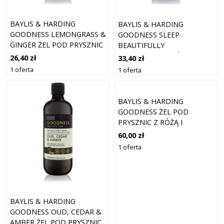
BAYLIS & HARDING
BAYLIS & HARDING
GOODNESS LEMONGRASS &
GOODNESS SLEEP
GINGER ŻEL POD PRYSZNIC
BEAUTIFULLY
500 ML
ANTYSTRESOWY ŻEL POD
26,40 zł
33,40 zł
PRYSZNIC NA SPOKOJNY
1 oferta
1 oferta
SEN LAVENDER &
BERGAMOT 500 ML
BAYLIS & HARDING
GOODNESS ŻEL POD
PRYSZNIC Z RÓŻĄ I
GERANIUM O KWIATOWYM
60,00 zł
AROMACIE 500 MŁ
1 oferta
BAYLIS & HARDING
GOODNESS OUD, CEDAR &
AMBER ŻEL POD PRYSZNIC