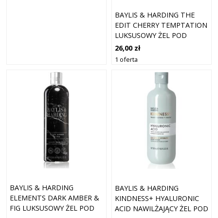
BAYLIS & HARDING THE
EDIT CHERRY TEMPTATION
LUKSUSOWY ŻEL POD
PRYSZNIC CHERRY, JASMINE
26,00 zł
& SANDALWOOD 400 ML
1 oferta
BAYLIS & HARDING
BAYLIS & HARDING
ELEMENTS DARK AMBER &
KINDNESS+ HYALURONIC
FIG LUKSUSOWY ŻEL POD
ACID NAWILŻAJĄCY ŻEL POD