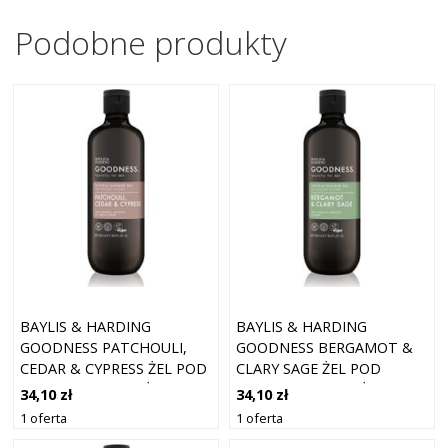
Podobne produkty
BAYLIS & HARDING
BAYLIS & HARDING
GOODNESS PATCHOULI,
GOODNESS BERGAMOT &
CEDAR & CYPRESS ŻEL POD
CLARY SAGE ŻEL POD
PRYSZNIC DLA MĘŻCZYZN
PRYSZNIC DLA MĘŻCZYZN
34,10 zł
34,10 zł
500 ML
500 ML
1 oferta
1 oferta