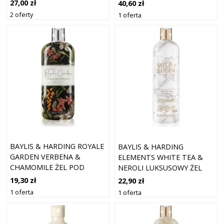
PRYSZNIC 500 ML
PRYSZNIC ZAPACHY PEAR &
27,00 zł
40,60 zł
NEROLI 500 ML
2 oferty
1 oferta
BAYLIS & HARDING ROYALE
BAYLIS & HARDING
GARDEN VERBENA &
ELEMENTS WHITE TEA &
CHAMOMILE ŻEL POD
NEROLI LUKSUSOWY ŻEL
PRYSZNIC 500 ML
POD PRYSZNIC 500 ML
19,30 zł
22,90 zł
1 oferta
1 oferta