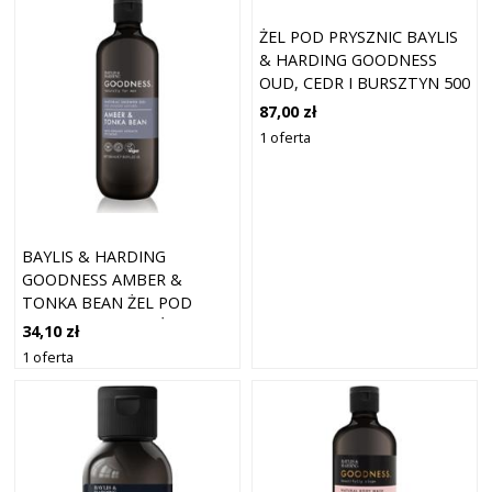
ŻEL POD PRYSZNIC BAYLIS
& HARDING GOODNESS
OUD, CEDR I BURSZTYN 500
MŁ
87,00 zł
1 oferta
BAYLIS & HARDING
GOODNESS AMBER &
TONKA BEAN ŻEL POD
PRYSZNIC DLA MĘŻCZYZN
34,10 zł
500 ML
1 oferta