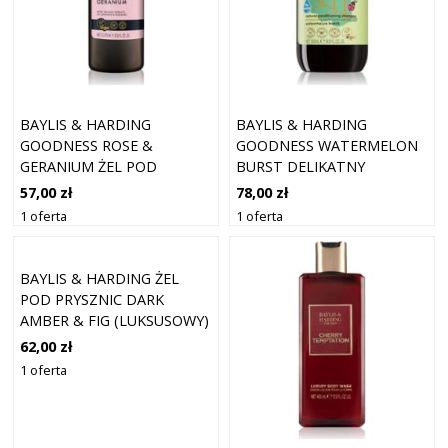
BAYLIS & HARDING
BAYLIS & HARDING
GOODNESS ROSE &
GOODNESS WATERMELON
GERANIUM ŻEL POD
BURST DELIKATNY
PRYSZNIC 1000 ML
SZAMPON DLA DZIECI 500
57,00 zł
78,00 zł
MŁ
1 oferta
1 oferta
BAYLIS & HARDING ŻEL
POD PRYSZNIC DARK
AMBER & FIG (LUKSUSOWY)
500 ML
62,00 zł
1 oferta