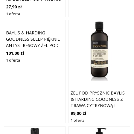
500 ML
27,90 zł
1 oferta
BAYLIS & HARDING
GOODNESS SLEEP PIĘKNIE
ANTYSTRESOWY ŻEL POD
PRYSZNIC ZAPEWNIAJĄCY
101,00 zł
SPOKOJNY SEN LAWENDA I
1 oferta
BERGAMOTKA 500 ML
ŻEL POD PRYSZNIC BAYLIS
& HARDING GOODNESS Z
TRAWĄ CYTRYNOWĄ I
IMBIREM 500 ML
99,00 zł
1 oferta