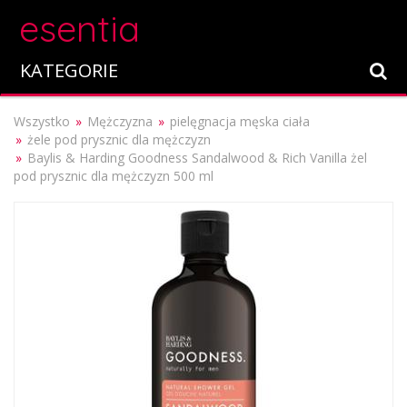
esentia
KATEGORIE
Wszystko
Mężczyzna
pielęgnacja męska ciała
żele pod prysznic dla mężczyzn
Baylis & Harding Goodness Sandalwood & Rich Vanilla żel
pod prysznic dla mężczyzn 500 ml