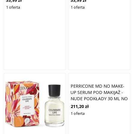
55,99 zł
55,99 zł
1 oferta
1 oferta
PERRICONE MD NO MAKE-
UP SERUM POD MAKIJAŻ -
NUDE PODKŁADY 30 ML NO
MAKEUP FOUNDATION
211,20 zł
SERUM
1 oferta