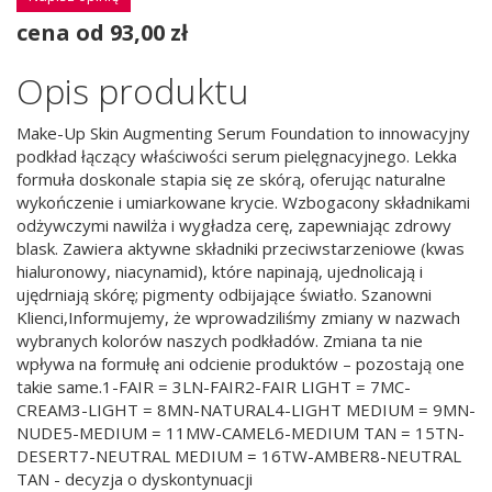
cena od 93,00 zł
Opis produktu
Make-Up Skin Augmenting Serum Foundation to innowacyjny
podkład łączący właściwości serum pielęgnacyjnego. Lekka
formuła doskonale stapia się ze skórą, oferując naturalne
wykończenie i umiarkowane krycie. Wzbogacony składnikami
odżywczymi nawilża i wygładza cerę, zapewniając zdrowy
blask. Zawiera aktywne składniki przeciwstarzeniowe (kwas
hialuronowy, niacynamid), które napinają, ujednolicają i
ujędrniają skórę; pigmenty odbijające światło. Szanowni
Klienci,Informujemy, że wprowadziliśmy zmiany w nazwach
wybranych kolorów naszych podkładów. Zmiana ta nie
wpływa na formułę ani odcienie produktów – pozostają one
takie same.1-FAIR = 3LN-FAIR2-FAIR LIGHT = 7MC-
CREAM3-LIGHT = 8MN-NATURAL4-LIGHT MEDIUM = 9MN-
NUDE5-MEDIUM = 11MW-CAMEL6-MEDIUM TAN = 15TN-
DESERT7-NEUTRAL MEDIUM = 16TW-AMBER8-NEUTRAL
TAN - decyzja o dyskontynuacji