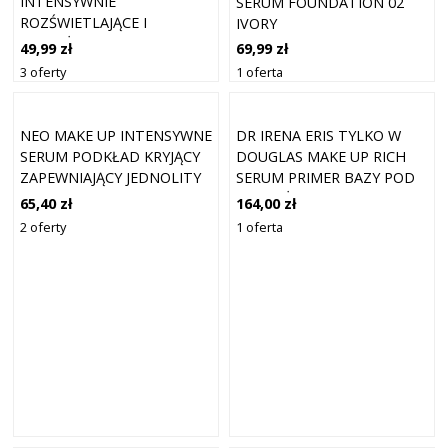
INTENSYWNIE
SERUM FOUNDATION 02
ROZŚWIETLAJĄCE I
IVORY
NAWILŻAJĄCE SERUM
49,99 zł
69,99 zł
KORYGUJĄCE POD OCZY
3 oferty
1 oferta
COLOR 03 NATURAL 5 ML
NEO MAKE UP INTENSYWNE
DR IRENA ERIS TYLKO W
SERUM PODKŁAD KRYJĄCY
DOUGLAS MAKE UP RICH
ZAPEWNIAJĄCY JEDNOLITY
SERUM PRIMER BAZY POD
WYGLĄD NATURALE SPF 30
MAKIJAŻ I PRIMERY 30 ML
65,40 zł
164,00 zł
KOLOR 03 NATURALNY 30
2 oferty
1 oferta
ML