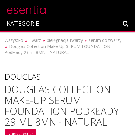
esentia
KATEGORIE
Wszystko
Twarz
pielęgnacja twarzy
serum do twarzy
Douglas Collection Make-Up SERUM FOUNDATION
Podkłady 29 ml 8MN - NATURAL
DOUGLAS
DOUGLAS COLLECTION
MAKE-UP SERUM
FOUNDATION PODKŁADY
29 ML 8MN - NATURAL
Napisz opinię