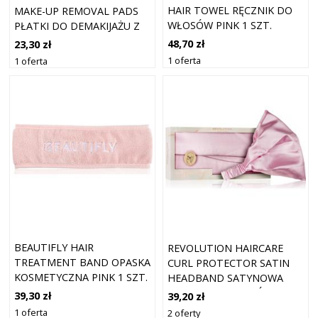
HAIR TOWEL RĘCZNIK DO
MAKE-UP REMOVAL PADS
WŁOSÓW PINK 1 SZT.
PŁATKI DO DEMAKIJAŻU Z
MIKROFIBRY
48,70 zł
23,30 zł
WIELOKROTNEGO UŻYTKU
1 oferta
1 oferta
ODCIEŃ PINK 3 SZT.
BEAUTIFLY HAIR
REVOLUTION HAIRCARE
TREATMENT BAND OPASKA
CURL PROTECTOR SATIN
KOSMETYCZNA PINK 1 SZT.
HEADBAND SATYNOWA
OPASKA DO WŁOSÓW
39,30 zł
39,20 zł
KRĘCONYCH I
1 oferta
2 oferty