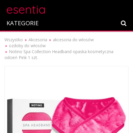
esentia
KATEGORIE
Wszystko
Akcesoria
akcesoria do włosów
ozdoby do włosów
Notino Spa Collection Headband opaska kosmetyczna
odcień Pink 1 szt.