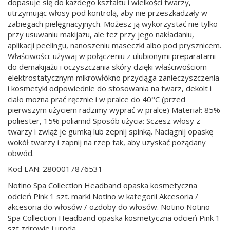
dopasuje się do każdego kształtu i wielkości twarzy,
utrzymując włosy pod kontrolą, aby nie przeszkadzały w
zabiegach pielęgnacyjnych. Możesz ją wykorzystać nie tylko
przy usuwaniu makijażu, ale też przy jego nakładaniu,
aplikacji peelingu, nanoszeniu maseczki albo pod prysznicem.
Właściwości: używaj w połączeniu z ulubionymi preparatami
do demakijażu i oczyszczania skóry dzięki właściwościom
elektrostatycznym mikrowłókno przyciąga zanieczyszczenia
i kosmetyki odpowiednie do stosowania na twarz, dekolt i
ciało można prać ręcznie i w pralce do 40°C (przed
pierwszym użyciem radzimy wyprać w pralce) Materiał: 85%
poliester, 15% poliamid Sposób użycia: Sczesz włosy z
twarzy i zwiąż je gumką lub zepnij spinką. Naciągnij opaskę
wokół twarzy i zapnij na rzep tak, aby uzyskać pożądany
obwód.
Kod EAN: 2800017876531
Notino Spa Collection Headband opaska kosmetyczna
odcień Pink 1 szt. marki Notino w kategorii Akcesoria /
akcesoria do włosów / ozdoby do włosów. Notino Notino
Spa Collection Headband opaska kosmetyczna odcień Pink 1
szt zdrowie i uroda.