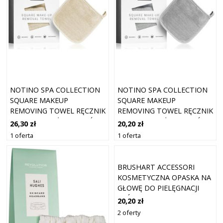
NOTINO SPA COLLECTION
NOTINO SPA COLLECTION
SQUARE MAKEUP
SQUARE MAKEUP
REMOVING TOWEL RĘCZNIK
REMOVING TOWEL RĘCZNIK
DO DEMAKIJAŻU ODCIEŃ 1
DO DEMAKIJAŻU ODCIEŃ
26,30 zł
20,20 zł
SZT.
GREY 1 SZT.
1 oferta
1 oferta
BRUSHART ACCESSORI
KOSMETYCZNA OPASKA NA
GŁOWĘ DO PIELĘGNACJI
SKÓRY LAMPART 1 SZT
20,20 zł
2 oferty