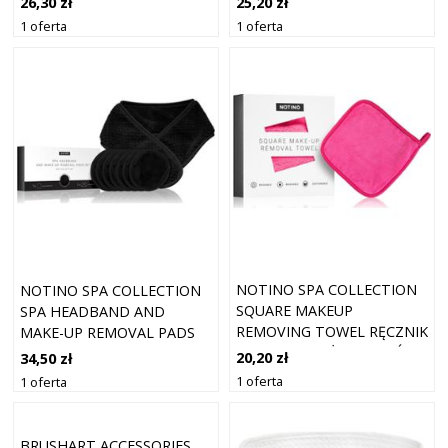
26,30 zł
25,20 zł
1 oferta
1 oferta
NOTINO SPA COLLECTION
NOTINO SPA COLLECTION
SQUARE MAKEUP
SPA HEADBAND AND
REMOVING TOWEL RĘCZNIK
MAKE-UP REMOVAL PADS
DO DEMAKIJAŻU ODCIEŃ
SET ZESTAW DO
20,20 zł
34,50 zł
PINK 1 SZT.
DEMAKIJAŻU Z OPASKĄ
1 oferta
1 oferta
KOSMETYCZNĄ BLACK 7
SZT.
BRUSHART ACCESSORIES