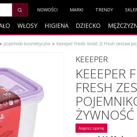
NOWOŚCI
MARKI
TRENDY
SKLE
AŁO
WŁOSY
HIGIENA
DZIECKO
MĘŻCZYZ
pojemniki kosmetyczne
Keeeper Fredo Violet 2l Fresh zestaw p
KEEEPER
KEEEPER F
FRESH ZE
POJEMNIK
ŻYWNOŚĆ 
Napisz opinię