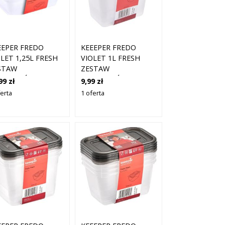
EEPER FREDO
KEEEPER FREDO
LET 1,25L FRESH
VIOLET 1L FRESH
STAW
ZESTAW
JEMNIKÓW NA
POJEMNIKÓW NA
99 zł
9,99 zł
WNOŚĆ 3 SZTUKI
ŻYWNOŚĆ 3 SZTUKI
ferta
1 oferta