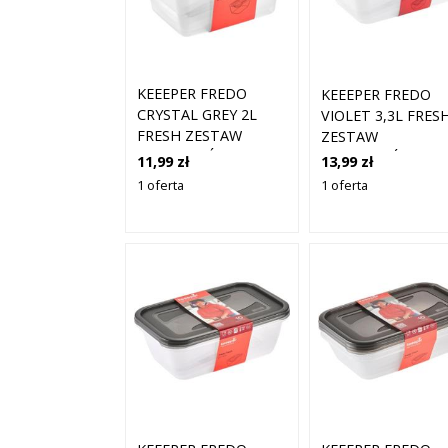
KEEEPER FREDO
KEEEPER FREDO
CRYSTAL GREY 2L
VIOLET 3,3L FRES
FRESH ZESTAW
ZESTAW
POJEMNIKÓW NA
POJEMNIKÓW NA
11,99 zł
13,99 zł
ŻYWNOŚĆ 2 SZTUKI
ŻYWNOŚĆ 2 SZTUK
1 oferta
1 oferta