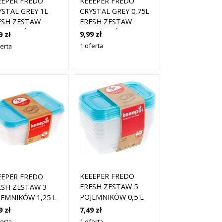
KEEEPER FREDO
EEPER FREDO
CRYSTAL GREY 0,75L
YSTAL GREY 1L
FRESH ZESTAW
ESH ZESTAW
POJEMNIKÓW NA
JEMNIKÓW NA
9,99 zł
9 zł
ŻYWNOŚĆ 4 SZTUKI
WNOŚĆ 3 SZTUKI
1 oferta
ferta
KEEEPER FREDO
EEPER FREDO
FRESH ZESTAW 5
ESH ZESTAW 3
POJEMNIKÓW 0,5 L
JEMNIKÓW 1,25 L
7,49 zł
9 zł
1 oferta
ferta