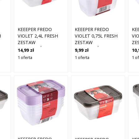
KEEEPER FREDO
KEEEPER FREDO
KE
H
VIOLET 2,4L FRESH
VIOLET 0,75L FRESH
VIO
ZESTAW
ZESTAW
ZE
POJEMNIKÓW NA
POJEMNIKÓW NA
PO
14,99 zł
9,99 zł
10,
I
ŻYWNOŚĆ 3 SZTUKI
ŻYWNOŚĆ 4 SZTUKI
ŻY
1 oferta
1 oferta
1 o