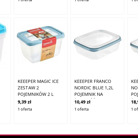
KEEEPER MAGIC ICE
KEEEPER FRANCO
KE
ZESTAW 2
NORDIC BLUE 1,2L
NO
POJEMNIKÓW 2 L
POJEMNIK NA
PO
ŻYWNOŚĆ 1 SZTUKA
ŻY
9,39 zł
10,49 zł
18,
PR
1 oferta
1 oferta
1 o
SZ