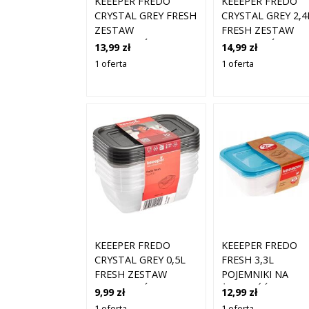
KEEEPER FREDO
KEEEPER FREDO
CRYSTAL GREY FRESH
CRYSTAL GREY 2,4
ZESTAW
FRESH ZESTAW
POJEMNIKÓW NA
POJEMNIKÓW NA
13,99 zł
14,99 zł
ŻYWNOŚĆ 2 SZTUKI
ŻYWNOŚĆ 3 SZTUK
1 oferta
1 oferta
KEEEPER FREDO
KEEEPER FREDO
CRYSTAL GREY 0,5L
FRESH 3,3L
FRESH ZESTAW
POJEMNIKI NA
POJEMNIKÓW NA
ŻYWNOŚĆ 2 SZTUK
9,99 zł
12,99 zł
ŻYWNOŚĆ 5 SZTUK
1 oferta
1 oferta