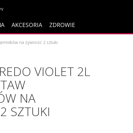
PY
NA
AKCESORIA
ZDROWIE
ojemników na żywność 2 sztuki
REDO VIOLET 2L
STAW
ÓW NA
2 SZTUKI