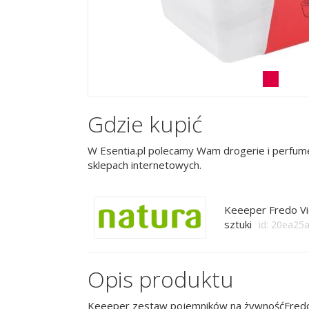
Gdzie kupić
W Esentia.pl polecamy Wam drogerie i perfume
sklepach internetowych.
Keeeper Fredo Vi
sztuki
id: 20ea25
Opis produktu
Keeeper zestaw pojemników na żywnośćFredo i