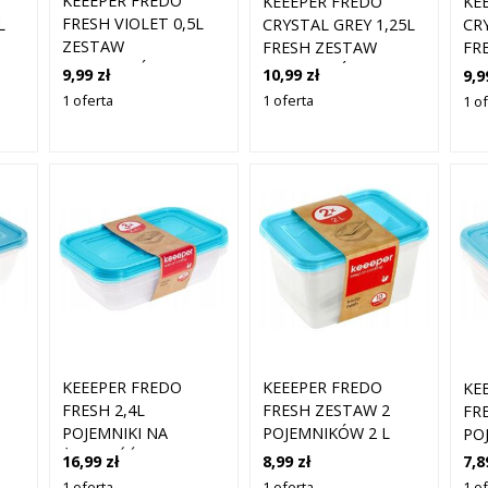
KEEEPER FREDO
KEEEPER FREDO
KE
FRESH VIOLET 0,5L
L
CRYSTAL GREY 1,25L
CR
ZESTAW
FRESH ZESTAW
FR
POJEMNIKÓW NA
POJEMNIKÓW NA
PO
9,99 zł
10,99 zł
9,9
ŻYWNOŚĆ 5 SZTUK
I
ŻYWNOŚĆ 3 SZTUKI
ŻY
1 oferta
1 oferta
1 o
KEEEPER FREDO
KEEEPER FREDO
KE
FRESH 2,4L
FRESH ZESTAW 2
FR
POJEMNIKI NA
POJEMNIKÓW 2 L
PO
I
ŻYWNOŚĆ 3 SZTUKI
16,99 zł
8,99 zł
7,8
1 oferta
1 oferta
1 o