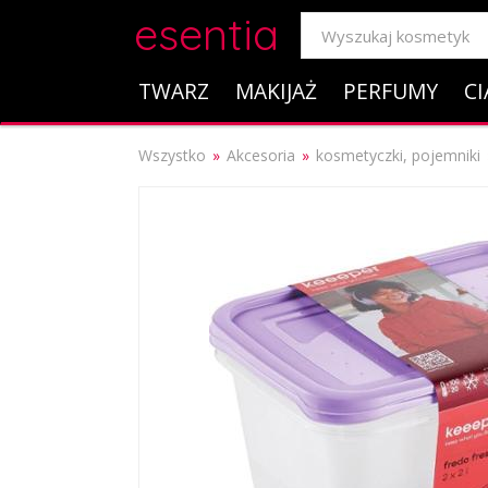
esentia
TWARZ
MAKIJAŻ
PERFUMY
CI
Wszystko
Akcesoria
kosmetyczki, pojemniki