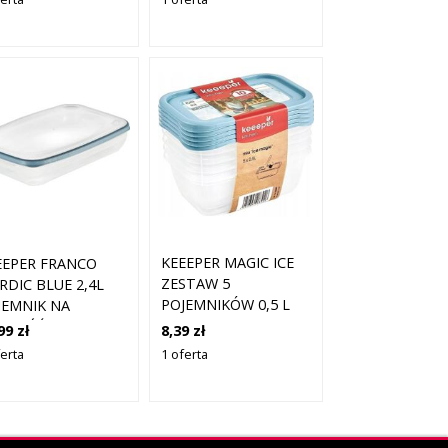
KEEEPER MAGIC ICE
EEPER FRANCO
ZESTAW 5
RDIC BLUE 2,4L
POJEMNIKÓW 0,5 L
JEMNIK NA
WNOŚĆ
8,39 zł
99 zł
OSTOKĄTNY 1
1 oferta
ferta
TUKA