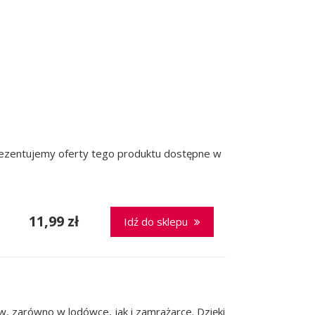
prezentujemy oferty tego produktu dostępne w
11,99 zł
Idź do sklepu
 zarówno w lodówce, jak i zamrażarce. Dzięki