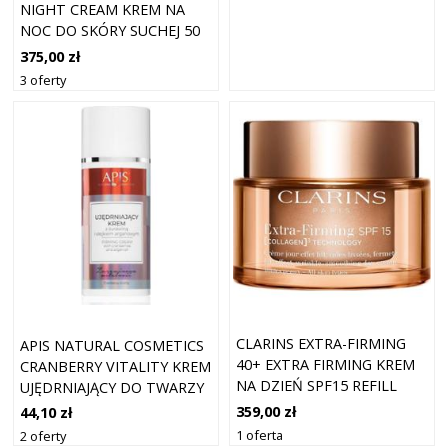
NIGHT CREAM KREM NA
NOC DO SKÓRY SUCHEJ 50
ML
375,00 zł
3 oferty
CLARINS EXTRA-FIRMING
APIS NATURAL COSMETICS
40+ EXTRA FIRMING KREM
CRANBERRY VITALITY KREM
NA DZIEŃ SPF15 REFILL
UJĘDRNIAJĄCY DO TWARZY
KREMY
DO TWARZY, SZYI I
359,00 zł
44,10 zł
PRZECIWZMARSZCZKOWE
DEKOLTU 100 ML
1 oferta
2 oferty