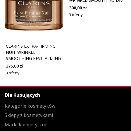
WRINKLE-SMOOTHING DAY
CREAM ALL SKIN TYPES (50
300,00 zł
ML)
3 oferty
CLARINS EXTRA-FIRMING
NUIT WRINKLE-
SMOOTHING REVITALIZING
NIGHT CREAM ALL SKIN
375,00 zł
TYPES (50 ML)
3 oferty
Dla Kupujących
Kategorie kosmetyków
Sklepy z kosmetykami
Marki kosmetyczne