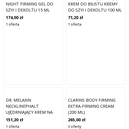
NIGHT FIRMING GEL DO
KREM DO BIUSTU KREMY
SZYI I DEKOLTU 15 ML
DO SZYI I DEKOLTU 100 ML
174,00 zł
71,20 zł
1 oferta
1 oferta
DR. MELAXIN
CLARINS BODY FIRMING
NECKLINEPHALT
EXTRA-FIRMING CREAM
UJĘDRNIAJĄCY KREM NA
(200 ML)
SZYJĘ KREMY DO SZYI I
151,20 zł
265,00 zł
DEKOLTU 20 ML
1 oferta
3 oferty