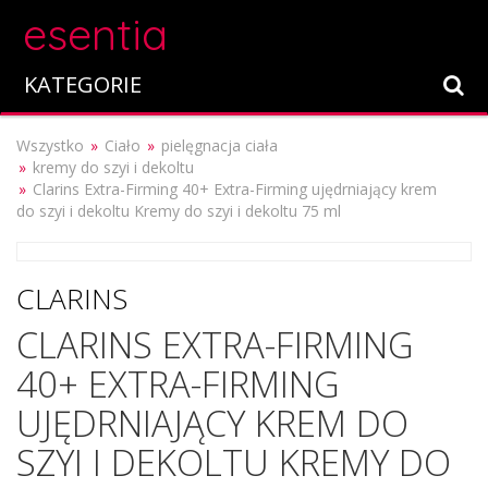
esentia
KATEGORIE
Wszystko
Ciało
pielęgnacja ciała
kremy do szyi i dekoltu
Clarins Extra-Firming 40+ Extra-Firming ujędrniający krem
do szyi i dekoltu Kremy do szyi i dekoltu 75 ml
CLARINS
CLARINS EXTRA-FIRMING
40+ EXTRA-FIRMING
UJĘDRNIAJĄCY KREM DO
SZYI I DEKOLTU KREMY DO