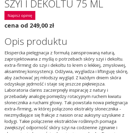
SZYI I DEKOLTU 75 ML
Napisz opinię
cena od 249,00 zł
Opis produktu
Ekspercka pielęgnacja z formułą zainspirowaną naturą,
zaprojektowana z myślą o potrzebach skóry szyi i dekoltu.
extra-firming do szyi i dekoltu to krem o lekkiej, zmysłowej,
aksamitnej konsystencji. Odżywia, wygładza i liftinguję skórę,
aby zachować jej młodszy wygląd. Z każdym dniem skóra
odzyskuje jędrność i staje się jeszcze piękniejsza.
Laboratoria clarins zaczerpnęły inspirację z natury i
przebadały analogię pomiędzy rotacyjnym ruchem kwiatu
słonecznika a ruchami głowy. Tak powstała nowa pielęgnacja
extra-firming, w której połączono ekstrakty słonecznika -
niezmydlające się frakcje z nasion oraz auksyny uzyskane z
łodygi. Takie połączenie ekstraktów roślinnych pomaga
zwiększyć odporność skóry szyi na codzienne zginanie i