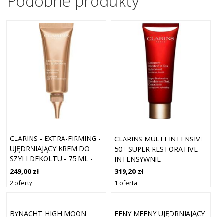
Podobne produkty
CLARINS - EXTRA-FIRMING -
CLARINS MULTI-INTENSIVE
UJĘDRNIAJĄCY KREM DO
50+ SUPER RESTORATIVE
SZYI I DEKOLTU - 75 ML -
INTENSYWNIE
DLA KOBIET
REGENERUJĄCY KREM DO
249,00 zł
319,20 zł
PIELĘGNACJI SZYI I
2 oferty
1 oferta
DEKOLTU KREMY DO SZYI I
DEKOLTU 75 ML DAMSKI
BYNACHT HIGH MOON
EENY MEENY UJĘDRNIAJĄCY