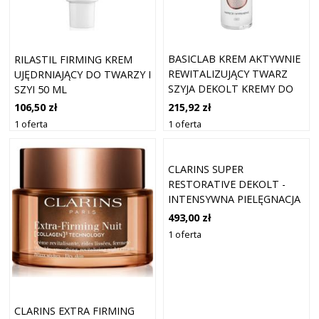
BASICLAB KREM AKTYWNIE
RILASTIL FIRMING KREM
REWITALIZUJĄCY TWARZ
UJĘDRNIAJĄCY DO TWARZY I
SZYJA DEKOLT KREMY DO
SZYI 50 ML
SZYI I DEKOLTU 50 ML
215,92 zł
106,50 zł
1 oferta
1 oferta
CLARINS SUPER
RESTORATIVE DEKOLT -
INTENSYWNA PIELĘGNACJA
SZYI I DEKOLTU - 75 ML
493,00 zł
1 oferta
CLARINS EXTRA FIRMING