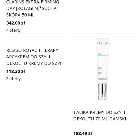
CLARINS EXTRA-FIRMING
DAY [KOLAGEN]³ SUCHA
SKÓRA 50 ML
342,00 zł
4 oferty
RESIBO ROYAL THERAPY
ARCYKREM DO SZYI I
DEKOLTU KREMY DO SZYI I
DEKOLTU 50 ML
118,30 zł
2 oferty
TALIKA KREMY DO SZYI I
DEKOLTU 70 ML DAMSKI
188,49 zł