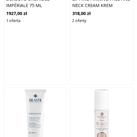
IMPÉRIALE 75 ML
NECK CREAM KREM
INTENSYWNIE
1927,00 zł
318,00 zł
LIFTINGUJĄCY DO TWARZY,
1 oferta
2 oferty
SZYI I DEKOLTU 50 ML