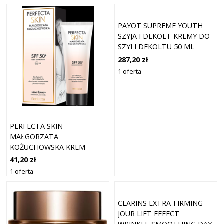
50 ML DAMSKI
PAYOT SUPREME YOUTH
SZYJA I DEKOLT KREMY DO
SZYI I DEKOLTU 50 ML
DAMSKI
287,20 zł
1 oferta
PERFECTA SKIN
MAŁGORZATA
KOŻUCHOWSKA KREM
OCHRONNY SPF 50+ DO
41,20 zł
TWARZY, SZYI I DEKOLTU
1 oferta
CLARINS EXTRA-FIRMING
JOUR LIFT EFFECT