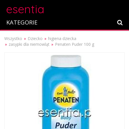
esentia
KATEGORIE
Wszystko
Dziecko
higiena dziecka
zasypki dla niemowląt
Penaten Puder 100 g