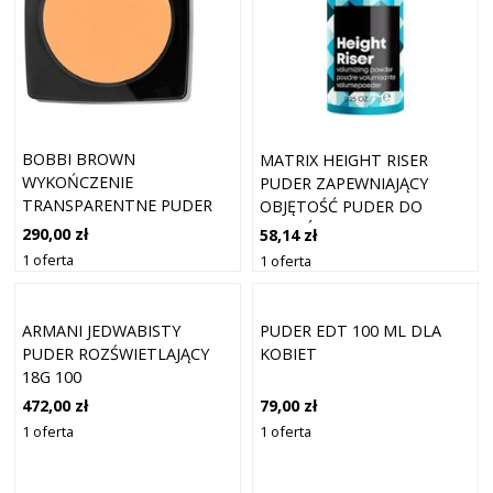
BOBBI BROWN
MATRIX HEIGHT RISER
WYKOŃCZENIE
PUDER ZAPEWNIAJĄCY
TRANSPARENTNE PUDER
OBJĘTOŚĆ PUDER DO
PRASOWANY - PUDER
WŁOSÓW 7 G
290,00 zł
58,14 zł
KOMPAKTOWY 11 G MIĘKKI
1 oferta
1 oferta
MIÓD
ARMANI JEDWABISTY
PUDER EDT 100 ML DLA
PUDER ROZŚWIETLAJĄCY
KOBIET
18G 100
472,00 zł
79,00 zł
1 oferta
1 oferta