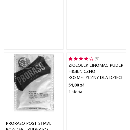
(5)
ZIOŁOLEK LINOMAG PUDER
HIGIENICZNO -
KOSMETYCZNY DLA DZIECI
I NIEMOWLĄT 120 G
51,00 zł
1 oferta
PRORASO POST SHAVE
POWDER - PUDER PO