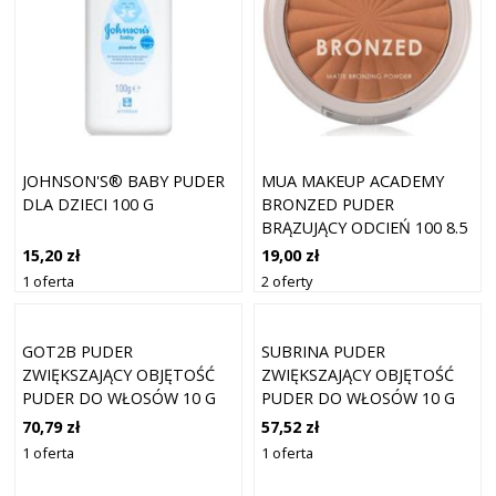
JOHNSON'S® BABY PUDER
MUA MAKEUP ACADEMY
DLA DZIECI 100 G
BRONZED PUDER
BRĄZUJĄCY ODCIEŃ 100 8.5
G
15,20 zł
19,00 zł
1 oferta
2 oferty
GOT2B PUDER
SUBRINA PUDER
ZWIĘKSZAJĄCY OBJĘTOŚĆ
ZWIĘKSZAJĄCY OBJĘTOŚĆ
PUDER DO WŁOSÓW 10 G
PUDER DO WŁOSÓW 10 G
70,79 zł
57,52 zł
1 oferta
1 oferta