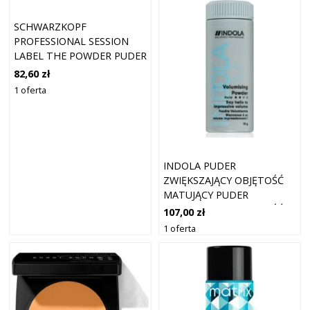
SCHWARZKOPF
PROFESSIONAL SESSION
LABEL THE POWDER PUDER
STYLIZUJĄCY PUDER DO
82,60 zł
WŁOSÓW 8 G
1 oferta
INDOLA PUDER
ZWIĘKSZAJĄCY OBJĘTOŚĆ
MATUJĄCY PUDER
ZWIĘKSZAJĄCY OBJĘTOŚĆ
107,00 zł
10 G
1 oferta