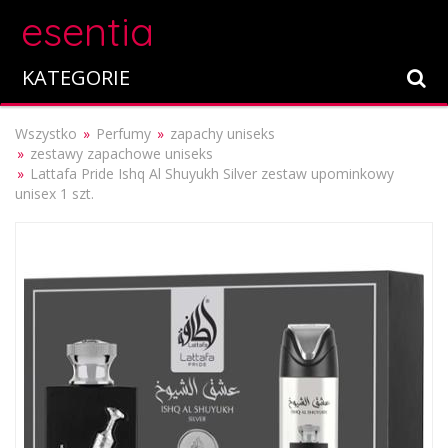
esentia
KATEGORIE
Wszystko
Perfumy
zapachy uniseks
zestawy zapachowe uniseks
Lattafa Pride Ishq Al Shuyukh Silver zestaw upominkowy
unisex 1 szt.