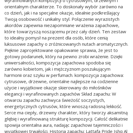
wyrafinowanych kompozycji o cytrusowym, drzewnym i
orientalnym charakterze. To doskonały wybór zarówno na
co dzień, jak i na specjalne okazje, idealnie podkreślający
Twoją osobowość i unikalny styl. Połączenie wyrazistych
akordów zapewnia niezapomniane wrażenia zapachowe,
które towarzyszą noszącemu przez cały dzień. Ten zestaw
to idealny pomysł na prezent dla osób, które cenią
luksusowe zapachy o zróżnicowanych nutach aromatycznych.
Pięknie zaprojektowane opakowanie sprawia, że jest to
gotowy podarunek, który na pewno zrobi wrażenie. Dzięki
uniwersalności, kompozycja zapachowa spodoba się
zarówno kobietom, jak i mężczyznom poszukującym
harmonii oraz szyku w perfumach. kompozycja zapachowa:
cytrusowe, drzewne, orientalne najlepsze na codzienne
użycie i wyjątkowe okazje skierowany do miłośników
elegancji i wyrafinowanych zapachów Skład zapachu: W
otwarciu zapachu zachwyca świeżość soczystych,
energetycznych cytrusów, które wnoszą radosną lekkość.
Serce ma ciepły, drzewny charakter, który tworzy aksamitną
głębię i wyrafinowaną strukturę kompozycji. Całość delikatnie
spowija orientalna aura, nadając zapachowi tajemniczości i
wyjątkowej trwałości. Historia zapachu: Lattafa Pride Ishq Al