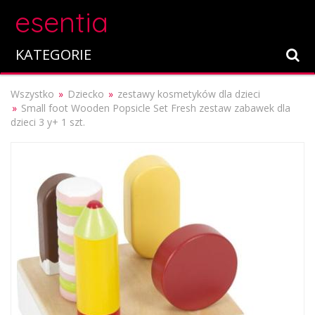
esentia
KATEGORIE
Wszystko
Dziecko
zestawy kosmetyków dla dzieci
Small foot Wooden Popsicle Set Fresh zestaw zabawek dla
dzieci 3 y+ 1 szt.