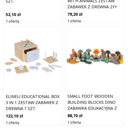
WITH ANIMALS ZESTAW
SZT.
ZABAWEK Z DREWNA 2Y+
10 SZT.
79,20 zł
52,10 zł
1 oferta
1 oferta
SMALL FOOT WOODEN
ELINELI EDUCATIONAL BOX
BUILDING BLOCKS DINO
3 IN 1 ZESTAW ZABAWEK Z
ZABAWKA EDUKACYJNA Z
DREWNA 1 SZT.
DREWNA 12 M+ 34 SZT.
88,70 zł
122,10 zł
1 oferta
1 oferta