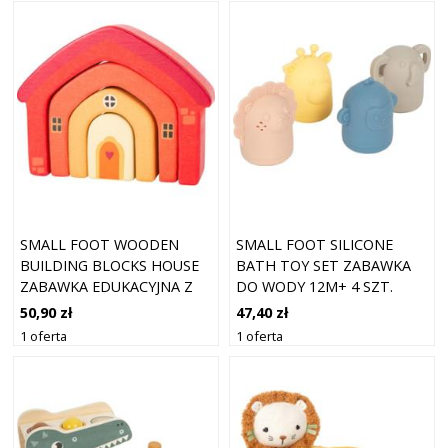
SMALL FOOT WOODEN
SMALL FOOT SILICONE
BUILDING BLOCKS HOUSE
BATH TOY SET ZABAWKA
ZABAWKA EDUKACYJNA Z
DO WODY 12M+ 4 SZT.
DREWNA 12 M+ 4 SZT.
50,90 zł
47,40 zł
1 oferta
1 oferta