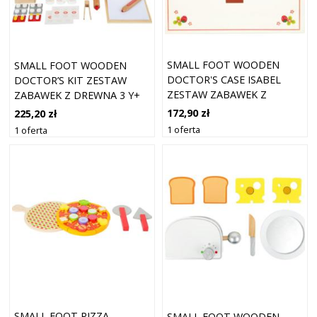
SMALL FOOT WOODEN
SMALL FOOT WOODEN
DOCTOR'S CASE ISABEL
DOCTOR’S KIT ZESTAW
ZESTAW ZABAWEK Z
ZABAWEK Z DREWNA 3 Y+
DREWNA 3 Y+ 28 SZT.
24 SZT.
172,90 zł
225,20 zł
1 oferta
1 oferta
SMALL FOOT PIZZA
SMALL FOOT WOODEN