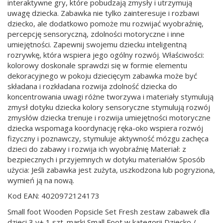
interaktywne gry, które pobudzają zmysły i utrzymują
uwagę dziecka. Zabawka nie tylko zainteresuje i rozbawi
dziecko, ale dodatkowo pomoże mu rozwijać wyobraźnię,
percepcję sensoryczną, zdolności motoryczne i inne
umiejętności. Zapewnij swojemu dziecku inteligentną
rozrywkę, która wspiera jego ogólny rozwój. Właściwości:
kolorowy doskonale sprawdzi się w formie elementu
dekoracyjnego w pokoju dziecięcym zabawka może być
składana i rozkładana rozwija zdolność dziecka do
koncentrowania uwagi różne tworzywa i materiały stymulują
zmysł dotyku dziecka kolory sensoryczne stymulują rozwój
zmysłów dziecka trenuje i rozwija umiejętności motoryczne
dziecka wspomaga koordynację ręka-oko wspiera rozwój
fizyczny i poznawczy, stymuluje aktywność mózgu zachęca
dzieci do zabawy i rozwija ich wyobraźnię Materiał: z
bezpiecznych i przyjemnych w dotyku materiałów Sposób
użycia: Jeśli zabawka jest zużyta, uszkodzona lub pogryziona,
wymień ją na nową.
Kod EAN: 4020972124173
Small foot Wooden Popsicle Set Fresh zestaw zabawek dla
dzieci 3 y+ 1 szt. marki Small Foot w kategorii Dziecko /