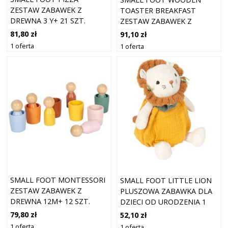
ZESTAW ZABAWEK Z
TOASTER BREAKFAST
DREWNA 3 Y+ 21 SZT.
ZESTAW ZABAWEK Z
DREWNA 3Y+ 7 SZT.
81,80 zł
91,10 zł
1 oferta
1 oferta
SMALL FOOT MONTESSORI
SMALL FOOT LITTLE LION
ZESTAW ZABAWEK Z
PLUSZOWA ZABAWKA DLA
DREWNA 12M+ 12 SZT.
DZIECI OD URODZENIA 1
SZT.
79,80 zł
52,10 zł
1 oferta
1 oferta