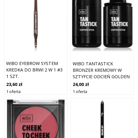
WIBO EYEBROW SYSTEM
WIBO TANTASTICK
KREDKA DO BRWI 2 W 1 #3
BRONZER KREMOWY W
1 SZT.
SZTYFCIE ODCIEŃ GOLDEN
HONEY #2W 6 G
23,60 zł
24,00 zł
1 oferta
1 oferta