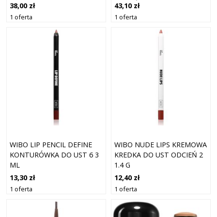
G
ROZJAŚNIENIA I
38,00 zł
43,10 zł
NAWILŻENIA ODCIEŃ 1C
1 oferta
1 oferta
ALABASTER 30 ML
WIBO LIP PENCIL DEFINE
WIBO NUDE LIPS KREMOWA
KONTURÓWKA DO UST 6 3
KREDKA DO UST ODCIEŃ 2
ML
1.4 G
13,30 zł
12,40 zł
1 oferta
1 oferta