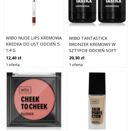
WIBO NUDE LIPS KREMOWA
WIBO TANTASTICK
KREDKA DO UST ODCIEŃ 5
BRONZER KREMOWY W
1.4 G
SZTYFCIE ODCIEŃ SOFT
TAN #1C 6 G
12,40 zł
20,30 zł
1 oferta
1 oferta