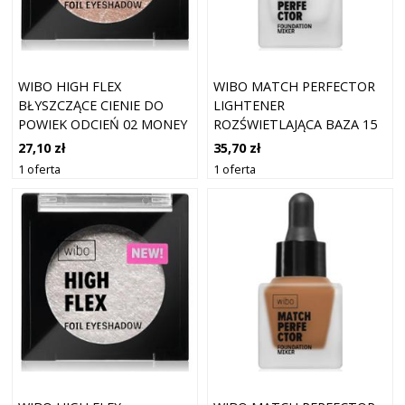
WIBO HIGH FLEX
WIBO MATCH PERFECTOR
BŁYSZCZĄCE CIENIE DO
LIGHTENER
POWIEK ODCIEŃ 02 MONEY
ROZŚWIETLAJĄCA BAZA 15
HONEY 2.5 G
ML
27,10 zł
35,70 zł
1 oferta
1 oferta