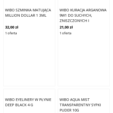
WIBO SZMINKA MATUJĄCA
WIBO KURACJA ARGANOWA
MILLION DOLLAR 1 3ML
9W1 DO SUCHYCH,
ZNISZCZONYCH I
ŁUSZCZĄCYCH SIĘ
32,00 zł
21,00 zł
PAZNOKCI 8,5 ML
1 oferta
1 oferta
WIBO EYELINERY W PŁYNIE
WIBO AQUA MIST
DEEP BLACK 4 G
TRANSPARENTNY SYPKI
PUDER 10G