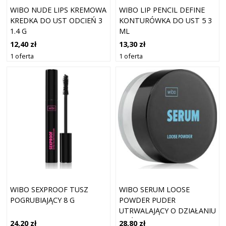
WIBO NUDE LIPS KREMOWA
WIBO LIP PENCIL DEFINE
KREDKA DO UST ODCIEŃ 3
KONTURÓWKA DO UST 5 3
1.4 G
ML
12,40 zł
13,30 zł
1 oferta
1 oferta
WIBO SEXPROOF TUSZ
WIBO SERUM LOOSE
POGRUBIAJĄCY 8 G
POWDER PUDER
UTRWALAJĄCY O DZIAŁANIU
ODŻYWCZYM 10 G
24,20 zł
28,80 zł