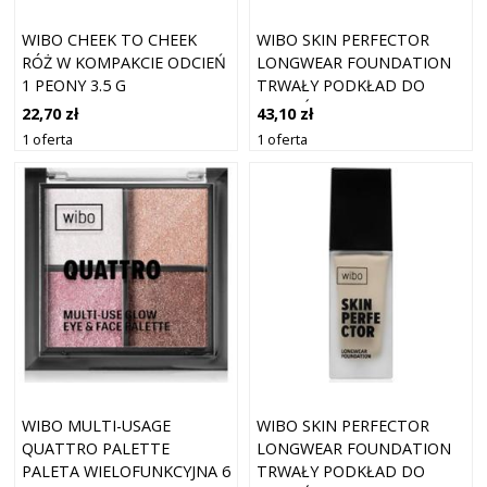
WIBO CHEEK TO CHEEK
WIBO SKIN PERFECTOR
RÓŻ W KOMPAKCIE ODCIEŃ
LONGWEAR FOUNDATION
1 PEONY 3.5 G
TRWAŁY PODKŁAD DO
ROZJAŚNIENIA I
22,70 zł
43,10 zł
NAWILŻENIA ODCIEŃ 2W
1 oferta
1 oferta
FAIR 30 ML
WIBO MULTI-USAGE
WIBO SKIN PERFECTOR
QUATTRO PALETTE
LONGWEAR FOUNDATION
PALETA WIELOFUNKCYJNA 6
TRWAŁY PODKŁAD DO