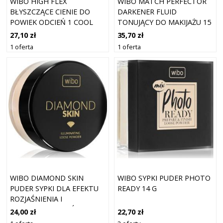
WIBO HIGH FLEX
WIBO MATCH PERFECTOR
BŁYSZCZĄCE CIENIE DO
DARKENER FLUID
POWIEK ODCIEŃ 1 COOL
TONUJĄCY DO MAKIJAŻU 15
CHICK 2.5 G
ML
27,10 zł
35,70 zł
1 oferta
1 oferta
WIBO DIAMOND SKIN
WIBO SYPKI PUDER PHOTO
PUDER SYPKI DLA EFEKTU
READY 14 G
ROZJAŚNIENIA I
WYGŁADZENIA SKÓRY 5,5 G
24,00 zł
22,70 zł