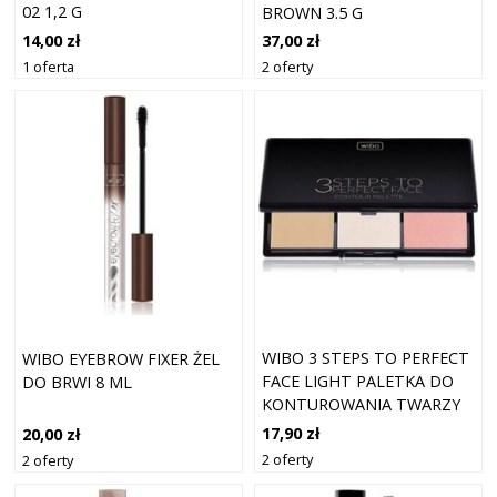
02 1,2 G
BROWN 3.5 G
14,00 zł
37,00 zł
1 oferta
2 oferty
WIBO 3 STEPS TO PERFECT
WIBO EYEBROW FIXER ŻEL
FACE LIGHT PALETKA DO
DO BRWI 8 ML
KONTUROWANIA TWARZY
DO TWARZY 10 G
17,90 zł
20,00 zł
2 oferty
2 oferty