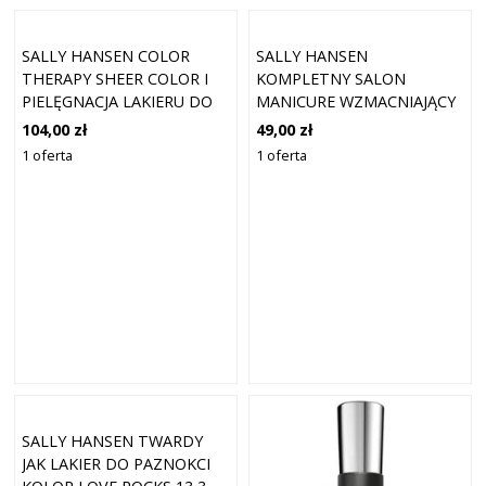
SALLY HANSEN COLOR
SALLY HANSEN
THERAPY SHEER COLOR I
KOMPLETNY SALON
PIELĘGNACJA LAKIERU DO
MANICURE WZMACNIAJĄCY
PAZNOKCI 205-PINK
LAKIER DO PAZNOKCI
104,00 zł
49,00 zł
KSIĘŻYC 14,7ML
KOLOR 411 WINO NIE 14,7
1 oferta
1 oferta
ML
SALLY HANSEN TWARDY
JAK LAKIER DO PAZNOKCI