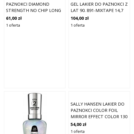
PAZNOKCI DIAMOND
GEL LAKIER DO PAZNOKCI Z
STRENGTH NO CHIP LONG
LAT 90. 891-MIXTAPE 14,7
LASTING COLOR
ML
61,00 zł
104,00 zł
DIAMONDS 13,3 ML
1 oferta
1 oferta
SALLY HANSEN LAKIER DO
PAZNOKCI COLOR FOIL
MIRROR EFFECT COLOR 130
VIO-LIT 11,8 ML
54,00 zł
1 oferta