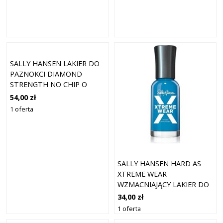
SALLY HANSEN LAKIER DO
PAZNOKCI DIAMOND
STRENGTH NO CHIP O
DŁUGOTRWAŁYM
54,00 zł
DZIAŁANIU PINK OBIETNICA
1 oferta
13,3 ML
SALLY HANSEN HARD AS
XTREME WEAR
WZMACNIAJĄCY LAKIER DO
PAZNOKCI KOLOR
34,00 zł
NIEBIESKI PŁOMIEŃ 11,8 ML
1 oferta