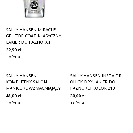
SALLY HANSEN MIRACLE
GEL TOP COAT KLASYCZNY
LAKIER DO PAZNOKCI
UNICORN 106
22,90 zł
1 oferta
SALLY HANSEN
SALLY HANSEN INSTA DRI
KOMPLETNY SALON
QUICK DRY LAKIER DO
MANICURE WZMACNIAJĄCY
PAZNOKCI KOLOR 213
LAKIER DO PAZNOKCI
MAUVE IT 9,17 ML
45,00 zł
30,00 zł
KOLOR 479 HAPPY DAZE
1 oferta
1 oferta
14,7 ML