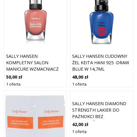
SALLY HANSEN
SALLY HANSEN CUDOWNY
KOMPLETNY SALON
ŻEL KEITA HANI 925 -DRAW
MANICURE WZMACNIACZ
BLUE W 14,7ML
PAZNOKCI KOLOR 311 SO
50,00 zł
48,00 zł
MUCH FAWN 14,7 ML
1 oferta
1 oferta
SALLY HANSEN DIAMOND
STRENGTH LAKIER DO
PAZNOKCI BEZ
ODPRYSKÓW O DŁUGIM
42,00 zł
OKRESIE TRWAŁOŚCI
1 oferta
COLOR TOGETHER