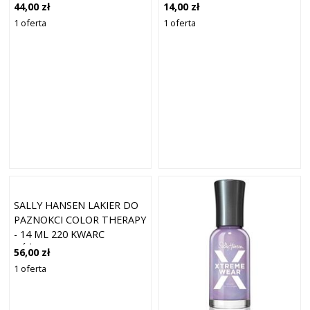
PAZNOKCI O DZIAŁANIU
PAZNOKCI KOLOR BLUE
44,00 zł
14,00 zł
UJĘDRNIAJĄCYM, KOLOR
BLITZ 11,8 ML
1 oferta
1 oferta
OPULENT OPAL, 10 ML
SALLY HANSEN LAKIER DO
PAZNOKCI COLOR THERAPY
- 14 ML 220 KWARC
RÓŻOWY
56,00 zł
1 oferta