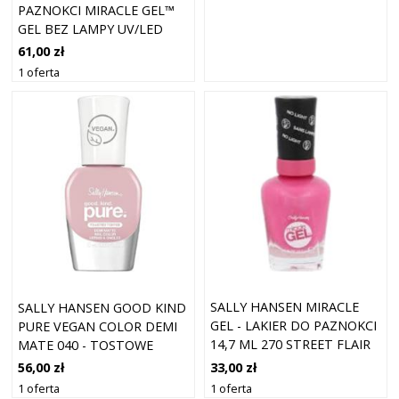
PAZNOKCI MIRACLE GEL™
GEL BEZ LAMPY UV/LED
KOLOR 444 ZDEJMIJ JEJ
61,00 zł
CZERWIEŃ! 14,7 ML
1 oferta
SALLY HANSEN MIRACLE
SALLY HANSEN GOOD KIND
GEL - LAKIER DO PAZNOKCI
PURE VEGAN COLOR DEMI
14,7 ML 270 STREET FLAIR
MATE 040 - TOSTOWE
TOFFI 10 ML
33,00 zł
56,00 zł
1 oferta
1 oferta