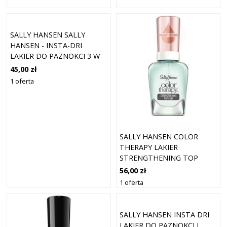
SALLY HANSEN SALLY
HANSEN - INSTA-DRI
LAKIER DO PAZNOKCI 3 W
1, UCIECZKA THE ORDINARY
45,00 zł
KOLEKCJA 508 SLOW M-
1 oferta
OCEAN
SALLY HANSEN COLOR
THERAPY LAKIER
STRENGTHENING TOP
COAT 14,7 ML
56,00 zł
1 oferta
SALLY HANSEN INSTA DRI
LAKIER DO PAZNOKCI I