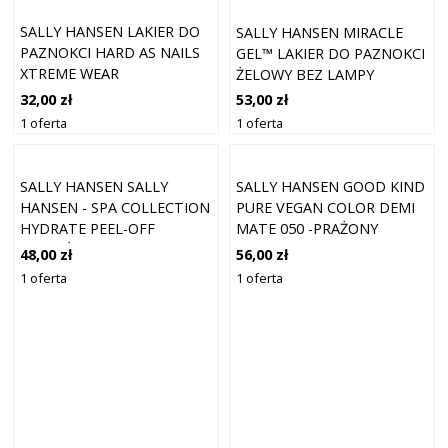
SALLY HANSEN LAKIER DO
SALLY HANSEN MIRACLE
PAZNOKCI HARD AS NAILS
GEL™ LAKIER DO PAZNOKCI
XTREME WEAR
ŻELOWY BEZ LAMPY
STRENGTHENING W
UV/LED KOLOR 234 PLUSZ
32,00 zł
53,00 zł
KOLORZE 115 TICKLED
BLUSH 14,7 ML
1 oferta
1 oferta
PINK 11,8 ML
SALLY HANSEN SALLY
SALLY HANSEN GOOD KIND
HANSEN - SPA COLLECTION
PURE VEGAN COLOR DEMI
HYDRATE PEEL-OFF
MATE 050 -PRAŻONY
NAWILŻAJĄCA MASKA DO
KASZTAN 10ML
48,00 zł
56,00 zł
PAZNOKCI Z KWASEM
1 oferta
1 oferta
HIALURONOWYM DO
SUCHYCH PAZNOKCI I
SKÓREK - 8ML