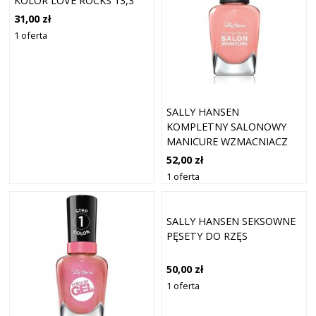
KOLOR LOVE ROCKS 13,3
ML
31,00 zł
1 oferta
SALLY HANSEN
KOMPLETNY SALONOWY
MANICURE WZMACNIACZ
PAZNOKCI KOLOR 203
52,00 zł
CRAZY STUPID BLUSH 14,7
1 oferta
ML
SALLY HANSEN SEKSOWNE
PĘSETY DO RZĘS
50,00 zł
1 oferta