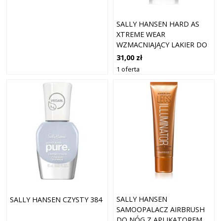
SALLY HANSEN HARD AS
XTREME WEAR
WZMACNIAJĄCY LAKIER DO
PAZNOKCI COLOR
31,00 zł
STARGAZE LILY 11,8 ML
1 oferta
SALLY HANSEN
SALLY HANSEN CZYSTY 384
SAMOOPALACZ AIRBRUSH
DO NÓG Z APLIKATOREM