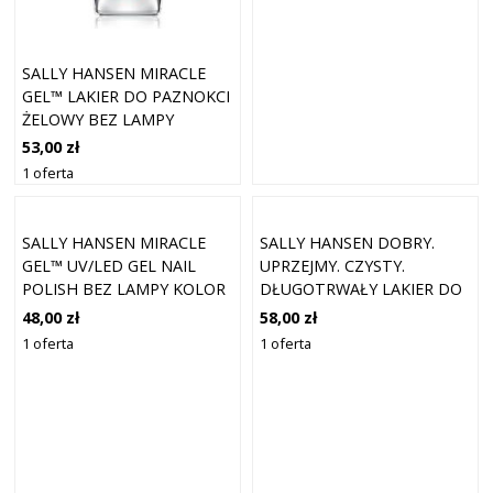
SALLY HANSEN MIRACLE
GEL™ LAKIER DO PAZNOKCI
ŻELOWY BEZ LAMPY
UV/LED KOLOR ETERNALLY
53,00 zł
GRAPEFRUIT 14,7 ML
1 oferta
SALLY HANSEN MIRACLE
SALLY HANSEN DOBRY.
GEL™ UV/LED GEL NAIL
UPRZEJMY. CZYSTY.
POLISH BEZ LAMPY KOLOR
DŁUGOTRWAŁY LAKIER DO
207 OUT OF THIS PEARL
PAZNOKCI O DZIAŁANIU
48,00 zł
58,00 zł
14,7 ML
UJĘDRNIAJĄCYM, KOLOR
1 oferta
1 oferta
NATURAL SPRING, 10 ML