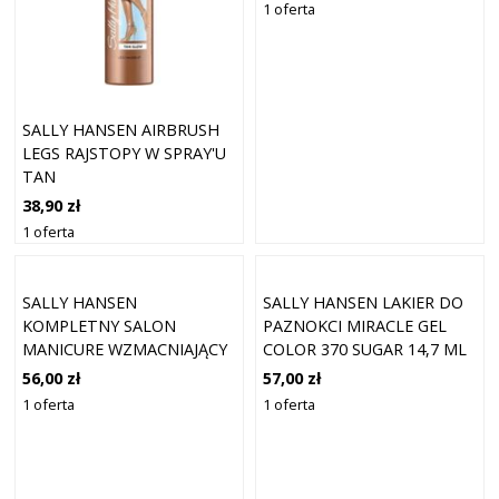
NAUTICAL 14,7 ML
1 oferta
SALLY HANSEN AIRBRUSH
LEGS RAJSTOPY W SPRAY'U
TAN
38,90 zł
1 oferta
SALLY HANSEN
SALLY HANSEN LAKIER DO
KOMPLETNY SALON
PAZNOKCI MIRACLE GEL
MANICURE WZMACNIAJĄCY
COLOR 370 SUGAR 14,7 ML
LAKIER DO PAZNOKCI
56,00 zł
57,00 zł
KOLOR ŚLIWKOWY THE
1 oferta
1 oferta
WORLD 14,7 ML