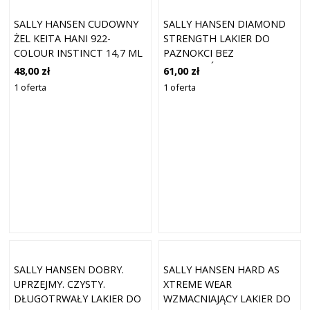
SALLY HANSEN CUDOWNY
SALLY HANSEN DIAMOND
ŻEL KEITA HANI 922-
STRENGTH LAKIER DO
COLOUR INSTINCT 14,7 ML
PAZNOKCI BEZ
ODPRYSKÓW O DŁUGIM
48,00 zł
61,00 zł
OKRESIE TRWAŁOŚCI
1 oferta
1 oferta
KOLOR SOMETHING BLUE
13,3 ML
SALLY HANSEN DOBRY.
SALLY HANSEN HARD AS
UPRZEJMY. CZYSTY.
XTREME WEAR
DŁUGOTRWAŁY LAKIER DO
WZMACNIAJĄCY LAKIER DO