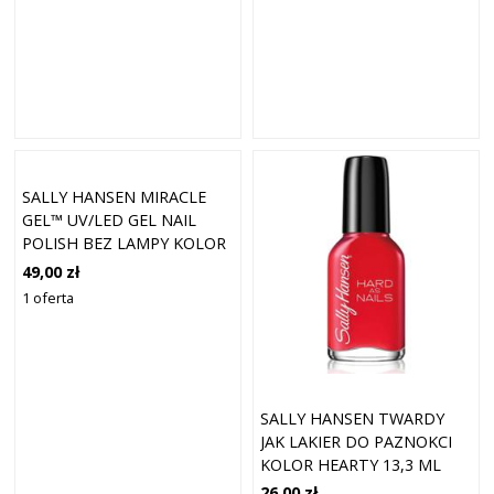
SALLY HANSEN MIRACLE
GEL™ UV/LED GEL NAIL
POLISH BEZ LAMPY KOLOR
363 PEACHES & DREAM 14,7
49,00 zł
ML
1 oferta
SALLY HANSEN TWARDY
JAK LAKIER DO PAZNOKCI
KOLOR HEARTY 13,3 ML
26,00 zł