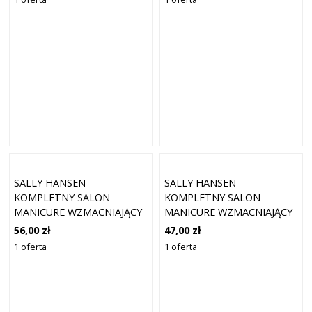
SALLY HANSEN
SALLY HANSEN
KOMPLETNY SALON
KOMPLETNY SALON
MANICURE WZMACNIAJĄCY
MANICURE WZMACNIAJĄCY
LAKIER DO PAZNOKCI
PAZNOKCIE LAKIER KOLOR
56,00 zł
47,00 zł
KOLOR 521 BLUE MY MIND
183 STYL ICON 14,7 ML
1 oferta
1 oferta
14,7 ML