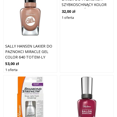
SZYBKOSCHNĄCY KOLOR
234 PINK POŚCIG 9,17 ML
32,00 zł
1 oferta
SALLY HANSEN LAKIER DO
PAZNOKCI MIRACLE GEL
COLOR 640 TOTEM-LY
YOURS 14,7 ML
53,00 zł
1 oferta