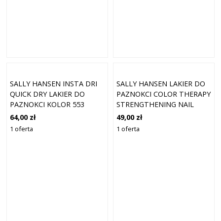
SALLY HANSEN INSTA DRI
SALLY HANSEN LAKIER DO
QUICK DRY LAKIER DO
PAZNOKCI COLOR THERAPY
PAZNOKCI KOLOR 553
STRENGTHENING NAIL
GREASE LIGHTNING 9,17 ML
LAKIER 14,7 ML
64,00 zł
49,00 zł
1 oferta
1 oferta