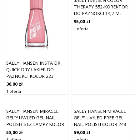
SALLY HANSEN COLOR
THERAPY 552-KOREKTOR
DO PAZNOKCI 14,7 ML
95,00 zł
1 oferta
SALLY HANSEN INSTA DRI
QUICK DRY LAKIER DO
PAZNOKCI KOLOR 223
SUGAR POPPY 9,17 ML
36,00 zł
1 oferta
SALLY HANSEN MIRACLE
SALLY HANSEN MIRACLE
GEL™ UV/LED GEL NAIL
GEL™ UV/LED FREE GEL
POLISH BEZ LAMPY KOLOR
NAIL POLISH COLOR 248
660 TERRA-COPPA 14,7 ML
UNCJI CHIFFON A TIME 14,7
53,00 zł
59,00 zł
ML
1 oferta
1 oferta