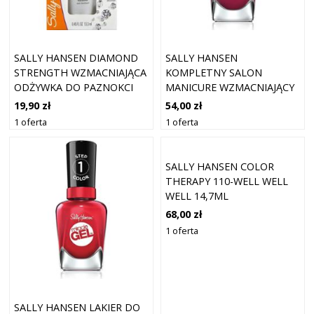
SALLY HANSEN DIAMOND
SALLY HANSEN
STRENGTH WZMACNIAJĄCA
KOMPLETNY SALON
ODŻYWKA DO PAZNOKCI
MANICURE WZMACNIAJĄCY
ŁAMLIWYCH
LAKIER DO PAZNOKCI
19,90 zł
54,00 zł
KOLOR 421 RUBY DO 14,7
1 oferta
1 oferta
ML
SALLY HANSEN COLOR
THERAPY 110-WELL WELL
WELL 14,7ML
68,00 zł
1 oferta
SALLY HANSEN LAKIER DO