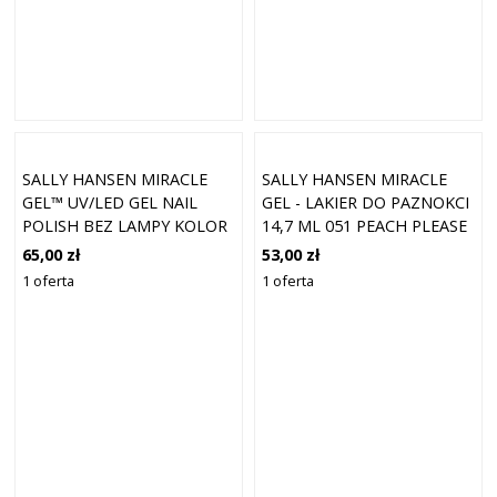
SALLY HANSEN MIRACLE
SALLY HANSEN MIRACLE
GEL™ UV/LED GEL NAIL
GEL - LAKIER DO PAZNOKCI
POLISH BEZ LAMPY KOLOR
14,7 ML 051 PEACH PLEASE
246 IN THE SHEER 14,7 ML
65,00 zł
53,00 zł
1 oferta
1 oferta