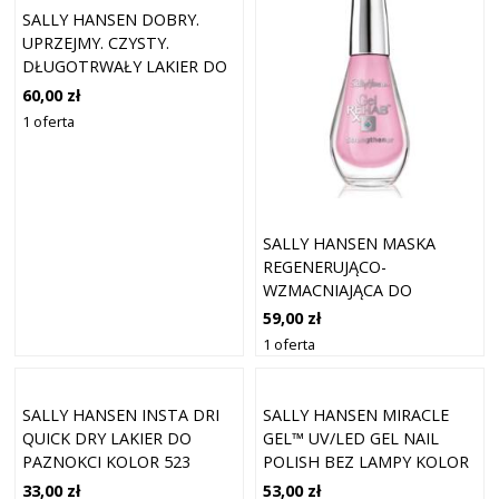
SALLY HANSEN DOBRY.
UPRZEJMY. CZYSTY.
DŁUGOTRWAŁY LAKIER DO
PAZNOKCI O DZIAŁANIU
60,00 zł
UJĘDRNIAJĄCYM, SUN-
1 oferta
TASTIC COLOR, 10 ML
SALLY HANSEN MASKA
REGENERUJĄCO-
WZMACNIAJĄCA DO
BARDZO ZNISZCZONYCH
59,00 zł
PAZNOKCI 10 ML
1 oferta
SALLY HANSEN INSTA DRI
SALLY HANSEN MIRACLE
QUICK DRY LAKIER DO
GEL™ UV/LED GEL NAIL
PAZNOKCI KOLOR 523
POLISH BEZ LAMPY KOLOR
THYME IS MONEY 9,17 ML
205 DO TAUPE 14,7 ML
33,00 zł
53,00 zł