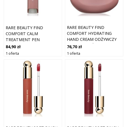
RARE BEAUTY FIND
RARE BEAUTY FIND
COMFORT HYDRATING
COMFORT CALM
HAND CREAM ODŻYWCZY
TREATMENT PEN
KREM NAWILŻAJĄCY DO RĄK
PIELĘGNACJA ŁAGODZĄCA
76,70 zł
84,90 zł
53 ML
DO TWARZY I SZYI 5 ML
1 oferta
1 oferta