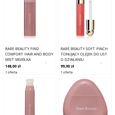
RARE BEAUTY FIND
RARE BEAUTY SOFT PINCH
COMFORT HAIR AND BODY
TONUJĄCY OLEJEK DO UST
MIST MGIEŁKA
O DZIAŁANIU
PERFUMOWANA WŁOSÓW I
NAWILŻAJĄCYM ODCIEŃ
148,00 zł
99,90 zł
CIAŁA DLA KOBIET 100 ML
HAPPY 3 ML
1 oferta
1 oferta