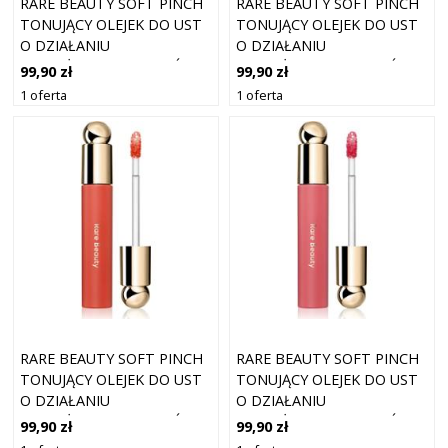
RARE BEAUTY SOFT PINCH
RARE BEAUTY SOFT PINCH
TONUJĄCY OLEJEK DO UST
TONUJĄCY OLEJEK DO UST
O DZIAŁANIU
O DZIAŁANIU
NAWILŻAJĄCYM ODCIEŃ
NAWILŻAJĄCYM ODCIEŃ
99,90 zł
99,90 zł
HONESTY 3 ML
AFFECTION 3 ML
1 oferta
1 oferta
RARE BEAUTY SOFT PINCH
RARE BEAUTY SOFT PINCH
TONUJĄCY OLEJEK DO UST
TONUJĄCY OLEJEK DO UST
O DZIAŁANIU
O DZIAŁANIU
NAWILŻAJĄCYM ODCIEŃ JOY
NAWILŻAJĄCYM ODCIEŃ
99,90 zł
99,90 zł
3 ML
HOPE 3 ML