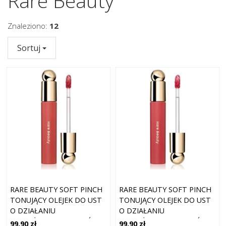
Rare Beauty
Znaleziono:
12
Sortuj
RARE BEAUTY SOFT PINCH
RARE BEAUTY SOFT PINCH
TONUJĄCY OLEJEK DO UST
TONUJĄCY OLEJEK DO UST
O DZIAŁANIU
O DZIAŁANIU
NAWILŻAJĄCYM ODCIEŃ
NAWILŻAJĄCYM ODCIEŃ
99,90 zł
99,90 zł