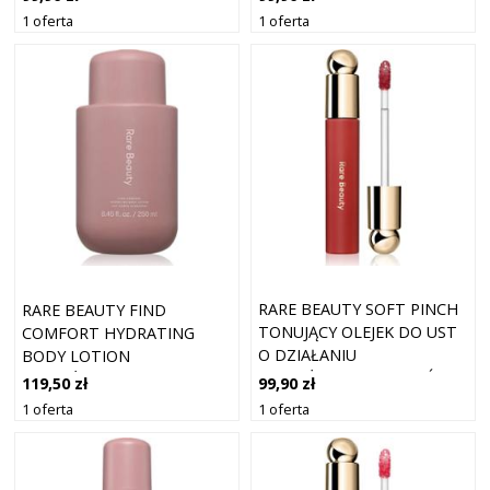
SERENITY 3 ML
WONDER 3 ML
1 oferta
1 oferta
RARE BEAUTY SOFT PINCH
RARE BEAUTY FIND
TONUJĄCY OLEJEK DO UST
COMFORT HYDRATING
O DZIAŁANIU
BODY LOTION
NAWILŻAJĄCYM ODCIEŃ
NAWILŻAJĄCY KREM DO
99,90 zł
119,50 zł
DELIGHT 3 ML
CIAŁA 250 ML
1 oferta
1 oferta