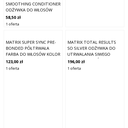
SMOOTHING CONDITIONER
ODŻYWKA DO WŁOSÓW
NIEPOSŁUSZNYCH I
58,50 zł
PUSZĄCYCH SIĘ 300 ML
1 oferta
MATRIX SUPER SYNC PRE-
MATRIX TOTAL RESULTS
BONDED PÓŁTRWAŁA
SO SILVER ODŻYWKA DO
FARBA DO WŁOSÓW KOLOR
UTRWALANIA SIWEGO
5VV FIOLETOWY
KOLORU WŁOSÓW - 1000ML
123,00 zł
196,00 zł
FIOLETOWY ŚREDNI BRĄZ
1 oferta
1 oferta
90 ML