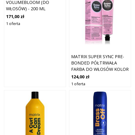
VOLUMEBLOOM (DO
WŁOSÓW) - 200 ML
171,00 zł
1 oferta
MATRIX SUPER SYNC PRE-
BONDED PÓŁTRWAŁA
FARBA DO WŁOSÓW KOLOR
7NA NEUTRAL ASH MEDIUM
124,00 zł
BROWN 90 ML
1 oferta