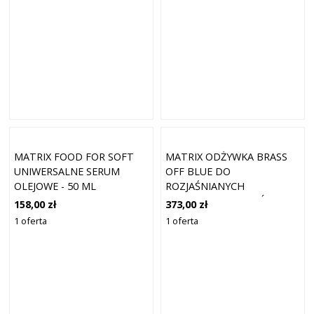
MATRIX FOOD FOR SOFT
MATRIX ODŻYWKA BRASS
UNIWERSALNE SERUM
OFF BLUE DO
OLEJOWE - 50 ML
ROZJAŚNIANYCH
BRĄZOWYCH WŁOSÓW
158,00 zł
373,00 zł
1000 ML
1 oferta
1 oferta