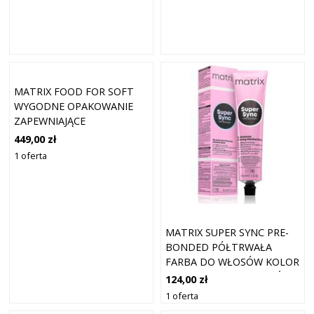
MATRIX FOOD FOR SOFT
WYGODNE OPAKOWANIE
ZAPEWNIAJĄCE
INTENSYWNE
449,00 zł
NAWODNIENIE
1 oferta
MATRIX SUPER SYNC PRE-
BONDED PÓŁTRWAŁA
FARBA DO WŁOSÓW KOLOR
6RC+ CZERWONA MIEDŹ+
124,00 zł
CIEMNY BLONDE 90 ML
1 oferta