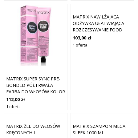
MATRIX NAWILŻAJĄCA
ODŻYWKA UŁATWIAJĄCA
ROZCZESYWANIE FOOD
FOR SOFT - 300 ML
103,00 zł
1 oferta
MATRIX SUPER SYNC PRE-
BONDED PÓŁTRWAŁA
FARBA DO WŁOSÓW KOLOR
6G ZŁOTO CIEMNE BLONDE
112,00 zł
90 ML
1 oferta
MATRIX ŻEL DO WŁOSÓW
MATRIX SZAMPON MEGA
KRĘCONYCH I
SLEEK 1000 ML