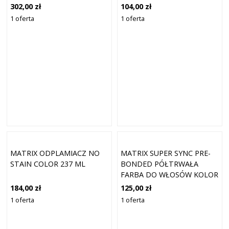
10V FIOLETOWY EXTRA
302,00 zł
104,00 zł
JASNY BLONDE 90 ML
1 oferta
1 oferta
MATRIX ODPLAMIACZ NO
MATRIX SUPER SYNC PRE-
STAIN COLOR 237 ML
BONDED PÓŁTRWAŁA
FARBA DO WŁOSÓW KOLOR
4A POPIELATY CIEMNY
184,00 zł
125,00 zł
BRĄZ 90ML
1 oferta
1 oferta