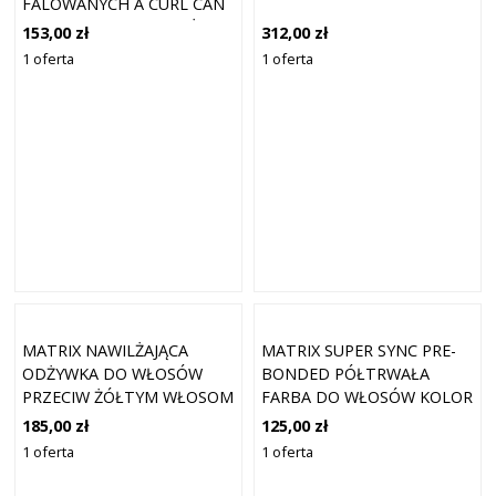
FALOWANYCH A CURL CAN
DREAM LIGHT HOLD (ŻEL O
153,00 zł
312,00 zł
LEKKIM UTRWALENIU) 250
1 oferta
1 oferta
ML
MATRIX NAWILŻAJĄCA
MATRIX SUPER SYNC PRE-
ODŻYWKA DO WŁOSÓW
BONDED PÓŁTRWAŁA
PRZECIW ŻÓŁTYM WŁOSOM
FARBA DO WŁOSÓW KOLOR
1000 ML
8NN NEUTRAL NEUTRAL
185,00 zł
125,00 zł
LIGHT BLONDE 90 ML
1 oferta
1 oferta