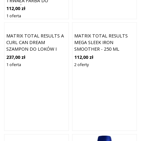
TRWAŁA FARBA DO
WŁOSÓW 506BC
112,00 zł
DUNKELBLOND BRAUN
1 oferta
MIEDŹ 90 ML
MATRIX TOTAL RESULTS A
MATRIX TOTAL RESULTS
CURL CAN DREAM
MEGA SLEEK IRON
SZAMPON DO LOKÓW I
SMOOTHER - 250 ML
CEWEK (WŁOSY FALOWANE
237,00 zł
112,00 zł
I KRĘCONE) - 1000ML
1 oferta
2 oferty