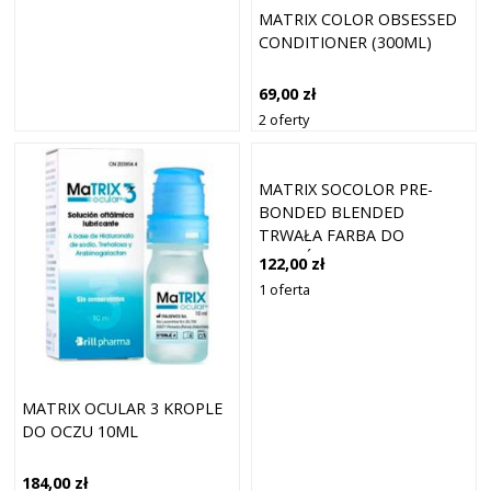
MATRIX COLOR OBSESSED
CONDITIONER (300ML)
69,00 zł
2 oferty
MATRIX SOCOLOR PRE-
BONDED BLENDED
TRWAŁA FARBA DO
WŁOSÓW 5AV HELLBRAUN
122,00 zł
ASCH VIOLETT 90 ML
1 oferta
MATRIX OCULAR 3 KROPLE
DO OCZU 10ML
184,00 zł