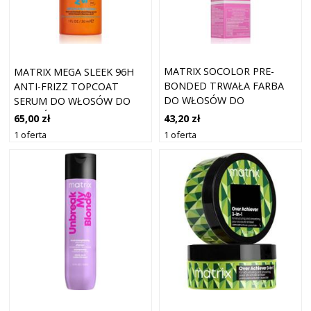
MATRIX SOCOLOR PRE-
MATRIX MEGA SLEEK 96H
BONDED TRWAŁA FARBA
ANTI-FRIZZ TOPCOAT
DO WŁOSÓW DO
SERUM DO WŁOSÓW DO
ZAKRYWANIA SIWYCH
WŁOSÓW
43,20 zł
65,00 zł
WŁOSÓW ODCIEŃ 4N 90 ML
NIEPOSŁUSZNYCH I
1 oferta
1 oferta
PUSZĄCYCH SIĘ 30 ML