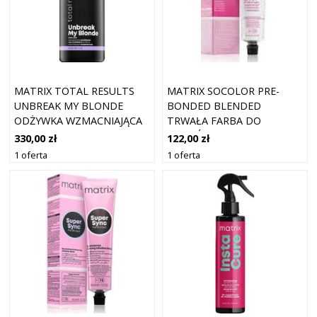
MATRIX TOTAL RESULTS
MATRIX SOCOLOR PRE-
UNBREAK MY BLONDE
BONDED BLENDED
ODŻYWKA WZMACNIAJĄCA
TRWAŁA FARBA DO
1000 ML
WŁOSÓW KOLOR 8MA
330,00 zł
122,00 zł
HELLBLOND MOCCA ASCH
1 oferta
1 oferta
90 ML