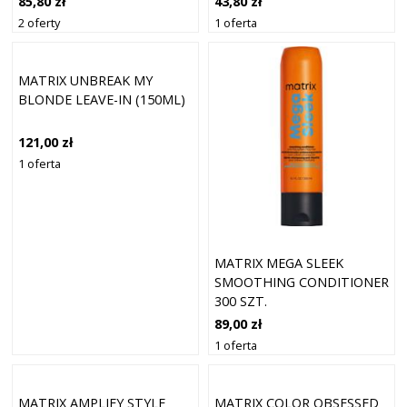
43,80 zł
85,80 zł
NIEPOSŁUSZNYCH I
1 oferta
2 oferty
PUSZĄCYCH SIĘ 50 ML
MATRIX UNBREAK MY
BLONDE LEAVE-IN (150ML)
121,00 zł
1 oferta
MATRIX MEGA SLEEK
SMOOTHING CONDITIONER
300 SZT.
89,00 zł
1 oferta
MATRIX AMPLIFY STYLE
MATRIX COLOR OBSESSED