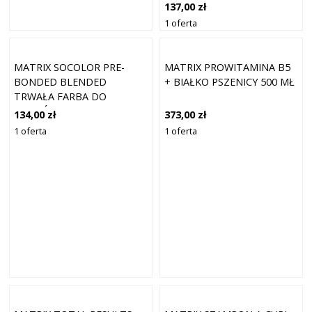
8P PERŁOWY JASNY
137,00 zł
BLONDE 90 ML
1 oferta
MATRIX SOCOLOR PRE-
MATRIX PROWITAMINA B5
BONDED BLENDED
+ BIAŁKO PSZENICY 500 MŁ
TRWAŁA FARBA DO
WŁOSÓW 6BC
134,00 zł
373,00 zł
DUNKELBLOND BRAUN
1 oferta
1 oferta
MIED�� 90 ML