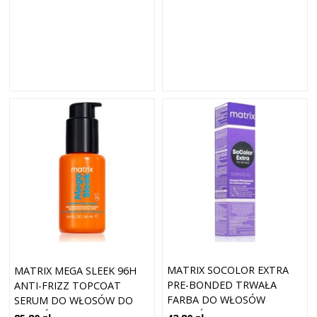
MATRIX SOCOLOR EXTRA
MATRIX MEGA SLEEK 96H
PRE-BONDED TRWAŁA
ANTI-FRIZZ TOPCOAT
FARBA DO WŁOSÓW
SERUM DO WŁOSÓW DO
ODCIEŃ 508N 90 ML
WŁOSÓW