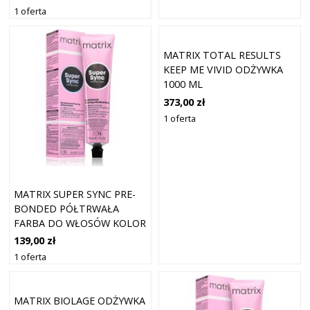
1 oferta
MATRIX TOTAL RESULTS
KEEP ME VIVID ODŻYWKA
1000 ML
373,00 zł
1 oferta
MATRIX SUPER SYNC PRE-
BONDED PÓŁTRWAŁA
FARBA DO WŁOSÓW KOLOR
9NA NEUTRAL ASH BARDZO
139,00 zł
JASNY BLONDE 90 ML
1 oferta
MATRIX BIOLAGE ODŻYWKA