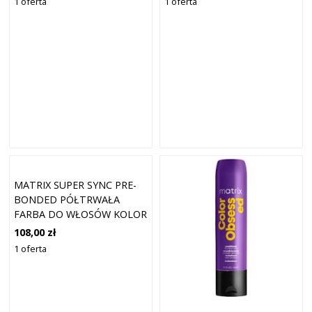
1 oferta
1 oferta
MATRIX SUPER SYNC PRE-
BONDED PÓŁTRWAŁA
FARBA DO WŁOSÓW KOLOR
11V FIOLETOWY EXTRA
108,00 zł
JASNY BLONDE 90 ML
1 oferta