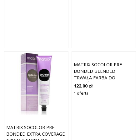
MATRIX SOCOLOR PRE-
BONDED BLENDED
TRWAŁA FARBA DO
WŁOSÓW KOLOR 8P JASNY
122,00 zł
BLOND PERŁOWY 90 ML
1 oferta
MATRIX SOCOLOR PRE-
BONDED EXTRA COVERAGE