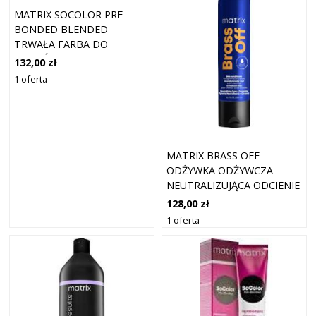
MATRIX SOCOLOR PRE-
BONDED BLENDED
TRWAŁA FARBA DO
WŁOSÓW KOLOR 9A HELL
132,00 zł
HELLBLOND ASH 90 ML
1 oferta
MATRIX BRASS OFF
ODŻYWKA ODŻYWCZA
NEUTRALIZUJĄCA ODCIENIE
MIEDZI 300 ML
128,00 zł
1 oferta