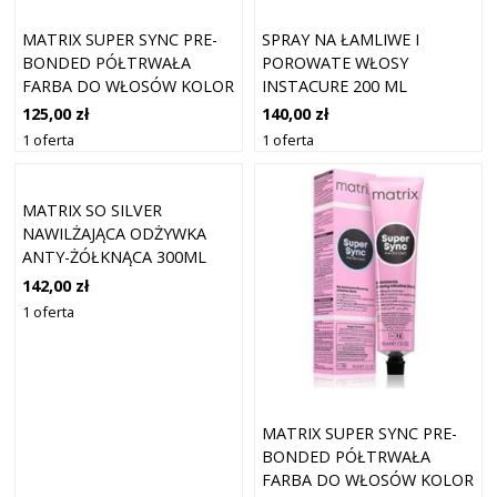
MATRIX SUPER SYNC PRE-
SPRAY NA ŁAMLIWE I
BONDED PÓŁTRWAŁA
POROWATE WŁOSY
FARBA DO WŁOSÓW KOLOR
INSTACURE 200 ML
11P PERŁA EXTRA JASNA
125,00 zł
140,00 zł
BLONDE+ 90ML
1 oferta
1 oferta
MATRIX SO SILVER
NAWILŻAJĄCA ODŻYWKA
ANTY-ŻÓŁKNĄCA 300ML
142,00 zł
1 oferta
MATRIX SUPER SYNC PRE-
BONDED PÓŁTRWAŁA
FARBA DO WŁOSÓW KOLOR