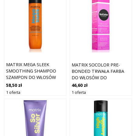
MATRIX MEGA SLEEK
MATRIX SOCOLOR PRE-
SMOOTHING SHAMPOO
BONDED TRWAŁA FARBA
SZAMPON DO WŁOSÓW
DO WŁOSÓW DO
NIEPOSŁUSZNYCH I
ZAKRYWANIA SIWYCH
58,50 zł
46,60 zł
PUSZĄCYCH SIĘ 300 ML
WŁOSÓW ODCIEŃ 4NW 90
1 oferta
1 oferta
ML