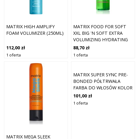
MATRIX HIGH AMPLIFY
MATRIX FOOD FOR SOFT
FOAM VOLUMIZER (250ML)
XXL BIG 'N SOFT EXTRA
VOLUMIZING HYDRATING
MOUSSE PIANKA
112,00 zł
88,70 zł
NAWILŻAJĄCA DO
1 oferta
1 oferta
ZWIĘKSZENIA OBJĘTOŚCI
200 ML
MATRIX SUPER SYNC PRE-
BONDED PÓŁTRWAŁA
FARBA DO WŁOSÓW KOLOR
8CG MIEDZIANY ZŁOTY
101,00 zł
JASNY BLONDE 90 ML
1 oferta
MATRIX MEGA SLEEK