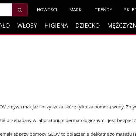
NOWOŚCI
MARKI
TRENDY
SKLE
AŁO
WŁOSY
HIGIENA
DZIECKO
MĘŻCZYZ
OV zmywa makijaż i oczyszcza skórę tylko za pomocą wody. Zmyw
tał przebadany w laboratorium dermatologicznym i jest bezpieczn
emakijaż przy pomocy GLOV to połączenie delikatnego masażu i p