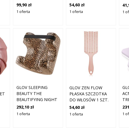
TOWEL WRAP
FINE HAIR PŁASKA
1 S
99,90 zł
54,60 zł
41,
ORIGINAL WHITE
SZCZOTKA DO
1 oferta
1 oferta
1 o
WŁOSÓW 1 SZT.
GLOV SLEEPING
GL
GLOV ZEN FLOW
BEAUTY THE
AC
NET
PŁASKA SZCZOTKA
BEAUTIFYING NIGHT
TR
DO WŁOSÓW 1 SZT.
PILLOW PODUSZKA 1
LE
292,10 zł
231
54,60 zł
SZT.
MA
1 oferta
1 o
1 oferta
SZT