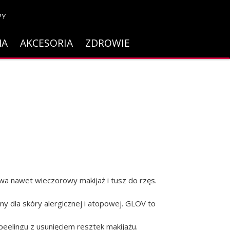
PY
NA
AKCESORIA
ZDROWIE
a nawet wieczorowy makijaż i tusz do rzęs.
y dla skóry alergicznej i atopowej. GLOV to
eelingu z usunięciem resztek makijażu.