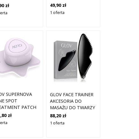
ZT.
49,90 zł
90 zł
1 oferta
ferta
OV SUPERNOVA
GLOV FACE TRAINER
NE SPOT
AKCESORIA DO
EATMENT PATCH
MASAŻU DO TWARZY
CZNICZA
1 SZT.
,80 zł
88,20 zł
SECZKA LED 1
ferta
1 oferta
.