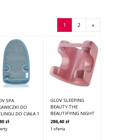
1
2
»
GLOV SLEEPING
OV SPA
BEAUTY THE
KAWICZKI DO
BEAUTIFYING NIGHT
ELINGU DO CIAŁA 1
PILLOW PODUSZKA 1
.
286,40 zł
80 zł
SZT.
1 oferta
erty