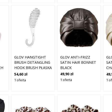
GLOV ANTI-FRIZZ
GLOV HANGTIGHT
GL
SATIN HAIR BONNET
BRUSH DETANGLING
SA
CH
BLACK
HOOK BRUSH PŁASKA
CH
SZCZOTKA DO
49,90 zł
54,60 zł
49,
KU
WŁOSÓW 1 SZT.
1 oferta
1 oferta
1 o