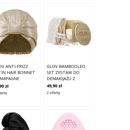
GLOV BAMBOOLEO
OV ANTI-FRIZZ
SET ZESTAW DO
TIN HAIR BONNET
DEMAKIJAŻU Z
AMPAGNE
MIKROFIBRY
49,90 zł
90 zł
2 oferty
ferta