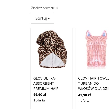
Znaleziono:
100
Sortuj
GLOV ULTRA-
GLOV HAIR TOWE
ABSORBENT
TURBAN DO
PREMIUM HAIR
WŁOSÓW DLA DZI
TOWEL WRAP
1 SZT.
99,90 zł
41,90 zł
CHEETAH
1 oferta
1 oferta