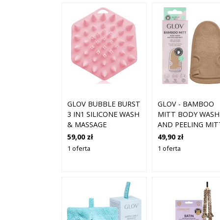
GLOV BUBBLE BURST
GLOV - BAMBOO
3 IN1 SILICONE WASH
MITT BODY WASH
& MASSAGE
AND PEELING MIT
SILIKONOWA
BEIGE, 1 SZT -
59,00 zł
49,90 zł
SZCZOTKA
RĘKAWICA DO MYC
1 oferta
1 oferta
OCZYSZCZAJĄCA DO
CIAŁA I PEELINGU,
TWARZY I CIAŁA 1
BEŻOWA
SZT.