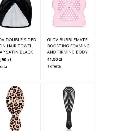
GLOV BUBBLEMATE
OV DOUBLE-SIDED
BOOSTING FOAMING
TIN HAIR TOWEL
AND FIRMING BODY
AP SATIN BLACK
PAD RĘKAWICA DO
41,90 zł
,90 zł
MASAŻU DO CIAŁA 1
1 oferta
ferta
SZT.