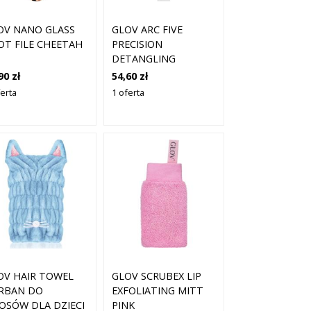
OV NANO GLASS
GLOV ARC FIVE
OT FILE CHEETAH
PRECISION
DETANGLING
EFFORTLESS
90 zł
54,60 zł
CONTROL SZCZOTKA
ferta
1 oferta
DO WŁOSÓW 1 SZT.
GLOV SCRUBEX LIP
OV HAIR TOWEL
EXFOLIATING MITT
RBAN DO
PINK
OSÓW DLA DZIECI