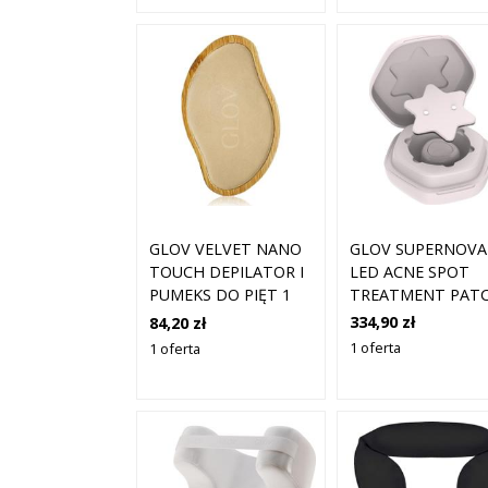
GLOV SUPERNOVA
GLOV VELVET NANO
LED ACNE SPOT
TOUCH DEPILATOR I
TREATMENT PAT
PUMEKS DO PIĘT 1
URZĄDZENIE DO
SZT.
334,90 zł
84,20 zł
LECZENIA TRĄDZI
1 oferta
1 oferta
1 SZT.