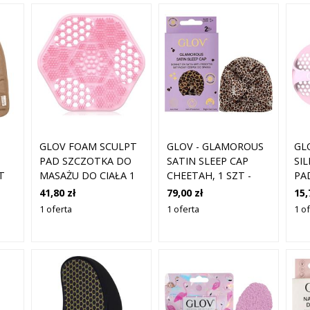
GLOV FOAM SCULPT
GLOV - GLAMOROUS
GL
PAD SZCZOTKA DO
SATIN SLEEP CAP
SI
T
MASAŻU DO CIAŁA 1
CHEETAH, 1 SZT -
PAD
SZT.
SATYNOWY CZEPEK
SI
41,80 zł
79,00 zł
15,
IA
DO SPANIA
SP
1 oferta
1 oferta
1 o
MY
TW