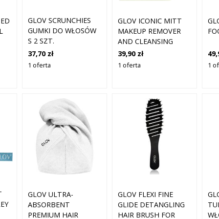
GLOV SCRUNCHIES
GLOV ICONIC MITT
GL
DED
GUMKI DO WŁOSÓW
MAKEUP REMOVER
FO
L
S 2 SZT.
AND CLEANSING
MITT IVORY
37,70 zł
39,90 zł
49,
1 oferta
1 oferta
1 o
T
GLOV ULTRA-
GLOV FLEXI FINE
GL
REY
ABSORBENT
GLIDE DETANGLING
TU
PREMIUM HAIR
HAIR BRUSH FOR
WŁ