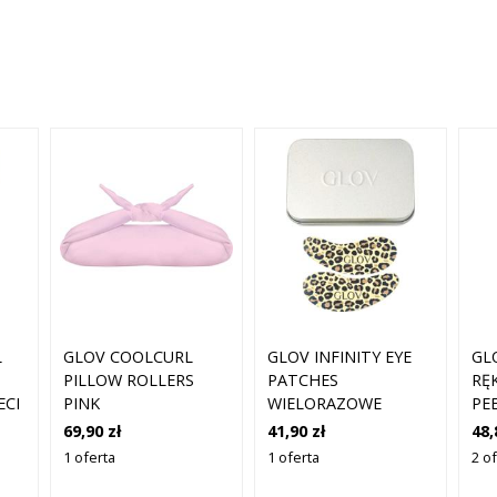
GLOV COOLCURL
GLOV INFINITY EYE
GL
L
PILLOW ROLLERS
PATCHES
RĘ
PINK
WIELORAZOWE
PE
ECI
PŁATKI POD OCZY 1
SZT
69,90 zł
41,90 zł
48,
PARA
1 oferta
1 oferta
2 of