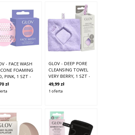
GLOV - DEEP PORE
OV - FACE WASH
CLEANSING TOWEL
LICONE FOAMING
VERY BERRY, 1 SZT -
, PINK, 1 SZT -
RĘCZNIK DO
LIKONOWA MYJKA
49,99 zł
70 zł
DEMAKIJAŻU I
IENIAJĄCA DO
1 oferta
ferta
OCZYSZCZANIA
CIA I MASAŻU
TWARZY
ARZY