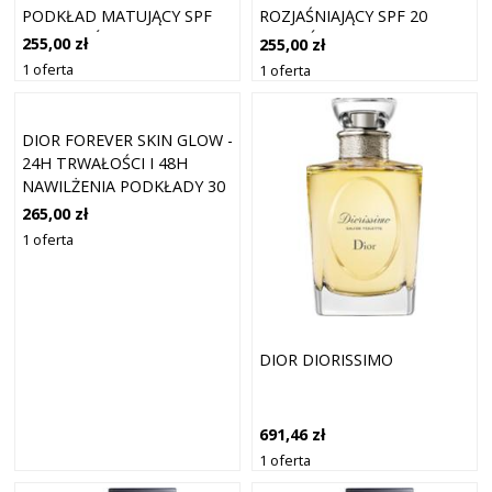
PODKŁAD MATUJĄCY SPF
ROZJAŚNIAJĄCY SPF 20
20 ODCIEŃ 2.5 NEUTRAL 30
ODCIEŃ 2 NEUTRAL 30 ML
255,00 zł
255,00 zł
ML
1 oferta
1 oferta
DIOR FOREVER SKIN GLOW -
24H TRWAŁOŚCI I 48H
NAWILŻENIA PODKŁADY 30
ML
265,00 zł
1 oferta
DIOR DIORISSIMO
691,46 zł
1 oferta