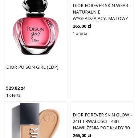
DIOR FOREVER SKIN WEAR -
NATURALNIE
WYGŁADZAJĄCY, MATOWY
PODKŁAD, 24H ULTRA
265,00 zł
WEAR PODKŁADY 30 ML 1
1 oferta
DIOR POISON GIRL (EDP)
529,82 zł
1 oferta
DIOR FOREVER SKIN GLOW -
24H TRWAŁOŚCI I 48H
NAWILŻENIA PODKŁADY 30
ML 1C
265,00 zł