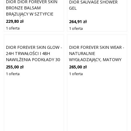
DIOR DIOR FOREVER SKIN
DIOR SAUVAGE SHOWER
BRONZE BALSAM
GEL
BRĄZUJĄCY W SZTYFCIE
ODCIEŃ 04 MEDIUM TAN 8
229,80 zł
264,91 zł
G
1 oferta
1 oferta
DIOR FOREVER SKIN GLOW -
DIOR FOREVER SKIN WEAR -
24H TRWAŁOŚCI I 48H
NATURALNIE
NAWILŻENIA PODKŁADY 30
WYGŁADZAJĄCY, MATOWY
ML 8N - NEUTRAL
PODKŁAD, 24H ULTRA
255,00 zł
265,00 zł
WEAR PODKŁADY 30 ML 5N
1 oferta
1 oferta
- NEUTRAL