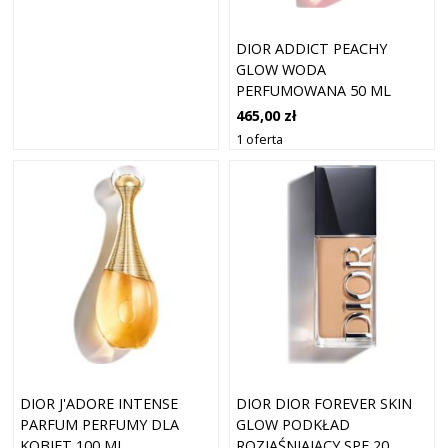
DIOR ADDICT PEACHY
GLOW WODA
PERFUMOWANA 50 ML
DAMSKI
465,00 zł
1 oferta
DIOR J'ADORE INTENSE
DIOR DIOR FOREVER SKIN
PARFUM PERFUMY DLA
GLOW PODKŁAD
KOBIET 100 ML
ROZJAŚNIAJĄCY SPF 20