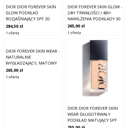
DIOR FOREVER SKIN GLOW -
DIOR DIOR FOREVER SKIN
24H TRWAŁOŚCI I 48H
GLOW PODKŁAD
NAWILŻENIA PODKŁADY 30
ROZJAŚNIAJĄCY SPF 20
ML 2W - WARM
ODCIEŃ 3 WARM PEACH 30
265,00 zł
284,50 zł
ML
1 oferta
1 oferta
DIOR FOREVER SKIN WEAR -
NATURALNIE
WYGŁADZAJĄCY, MATOWY
PODKŁAD, 24H ULTRA
265,00 zł
WEAR PODKŁADY 30 ML 1
1 oferta
DIOR DIOR FOREVER SKIN
WEAR DŁUGOTRWAŁY
PODKŁAD MATUJĄCY SPF
20 ODCIEŃ 1.5 NEUTRAL 30
255,00 zł