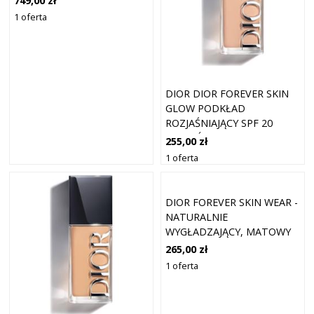
749,00 zł
ML DAMSKI
1 oferta
DIOR DIOR FOREVER SKIN
GLOW PODKŁAD
ROZJAŚNIAJĄCY SPF 20
ODCIEŃ 3 COOL ROSY 30
255,00 zł
ML
1 oferta
DIOR FOREVER SKIN WEAR -
NATURALNIE
WYGŁADZAJĄCY, MATOWY
PODKŁAD, 24H ULTRA
265,00 zł
WEAR PODKŁADY 30 ML
1 oferta
1.5W - WARM