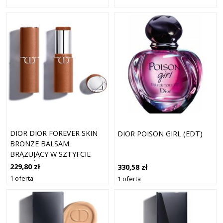
DIOR DIOR FOREVER SKIN
DIOR POISON GIRL (EDT)
BRONZE BALSAM
BRĄZUJĄCY W SZTYFCIE
ODCIEŃ 05 INTENSE TAN 8
229,80 zł
330,58 zł
G
1 oferta
1 oferta