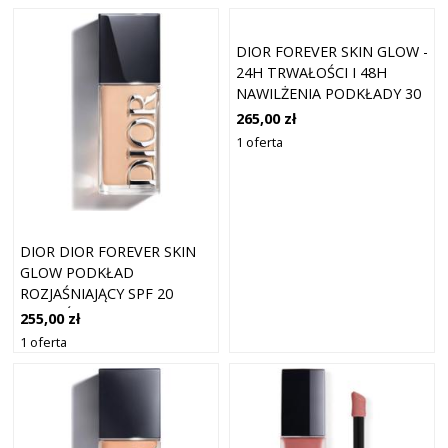
DIOR FOREVER SKIN GLOW -
24H TRWAŁOŚCI I 48H
NAWILŻENIA PODKŁADY 30
ML 0 - COOL ROSY
265,00 zł
1 oferta
DIOR DIOR FOREVER SKIN
GLOW PODKŁAD
ROZJAŚNIAJĄCY SPF 20
ODCIEŃ 2.5 NEUTRAL 30 ML
255,00 zł
1 oferta