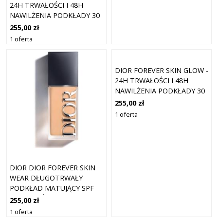
24H TRWAŁOŚCI I 48H
NAWILŻENIA PODKŁADY 30
ML 1N - NEUTRAL
255,00 zł
1 oferta
DIOR FOREVER SKIN GLOW -
24H TRWAŁOŚCI I 48H
NAWILŻENIA PODKŁADY 30
ML
255,00 zł
1 oferta
DIOR DIOR FOREVER SKIN
WEAR DŁUGOTRWAŁY
PODKŁAD MATUJĄCY SPF
20 ODCIEŃ 2 WARM 30 ML
255,00 zł
1 oferta