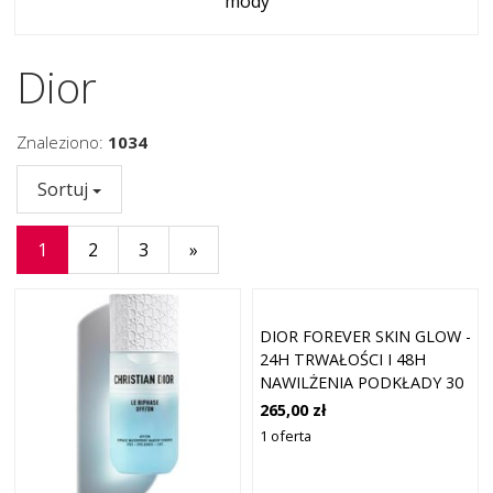
mody
Dior
Znaleziono:
1034
Sortuj
1
2
3
»
DIOR FOREVER SKIN GLOW -
24H TRWAŁOŚCI I 48H
NAWILŻENIA PODKŁADY 30
ML 7N - NEUTRAL
265,00 zł
1 oferta