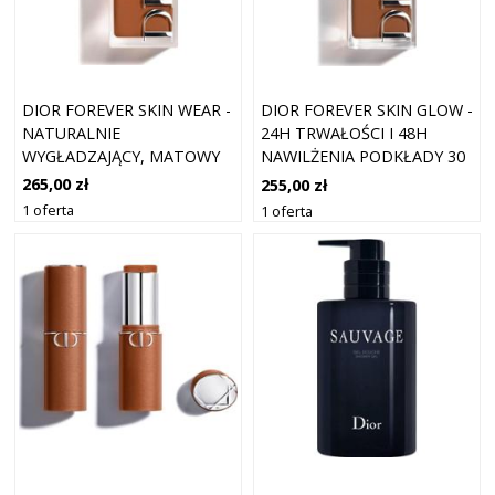
DIOR FOREVER SKIN WEAR -
DIOR FOREVER SKIN GLOW -
NATURALNIE
24H TRWAŁOŚCI I 48H
WYGŁADZAJĄCY, MATOWY
NAWILŻENIA PODKŁADY 30
PODKŁAD, 24H ULTRA
ML 7 5
265,00 zł
255,00 zł
WEAR PODKŁADY 30 ML 7
1 oferta
1 oferta