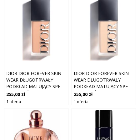
DIOR DIOR FOREVER SKIN
DIOR DIOR FOREVER SKIN
WEAR DŁUGOTRWAŁY
WEAR DŁUGOTRWAŁY
PODKŁAD MATUJĄCY SPF
PODKŁAD MATUJĄCY SPF
20 ODCIEŃ 3 COOL ROSY 30
20 ODCIEŃ 0 NEUTRAL 30
255,00 zł
255,00 zł
ML
ML
1 oferta
1 oferta