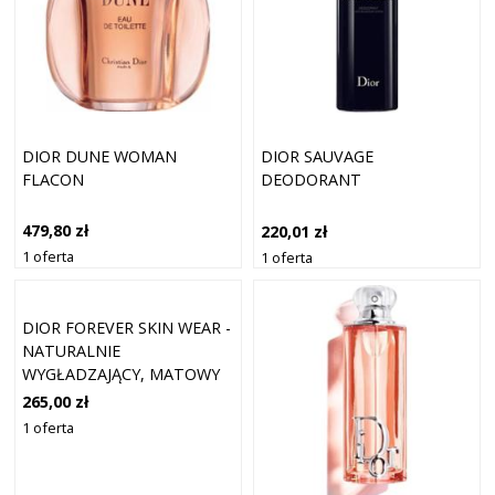
DIOR DUNE WOMAN
DIOR SAUVAGE
FLACON
DEODORANT
479,80 zł
220,01 zł
1 oferta
1 oferta
DIOR FOREVER SKIN WEAR -
NATURALNIE
WYGŁADZAJĄCY, MATOWY
PODKŁAD, 24H ULTRA
265,00 zł
WEAR PODKŁADY 30 ML
1 oferta