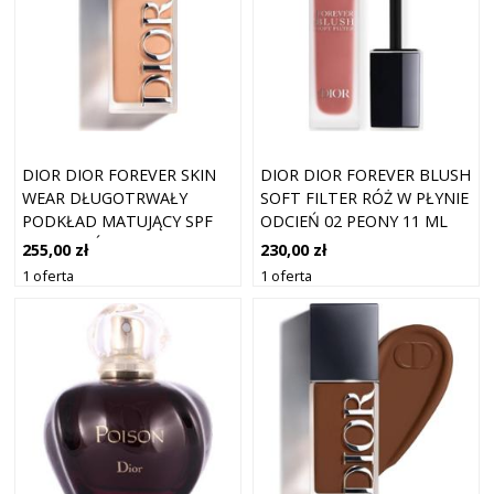
DIOR DIOR FOREVER SKIN
DIOR DIOR FOREVER BLUSH
WEAR DŁUGOTRWAŁY
SOFT FILTER RÓŻ W PŁYNIE
PODKŁAD MATUJĄCY SPF
ODCIEŃ 02 PEONY 11 ML
20 ODCIEŃ 3 WARM PEACH
255,00 zł
230,00 zł
30 ML
1 oferta
1 oferta