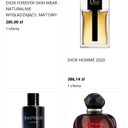
DIOR FOREVER SKIN WEAR -
NATURALNIE
WYGŁADZAJĄCY, MATOWY
PODKŁAD, 24H ULTRA
265,00 zł
WEAR PODKŁADY 30 ML
1 oferta
3.5N - NEUTRAL
DIOR HOMME 2020
386,14 zł
1 oferta