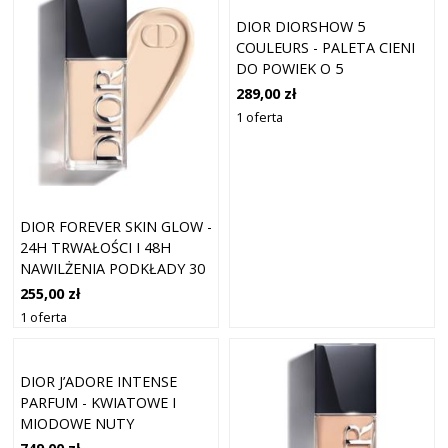
DIOR DIORSHOW 5
COULEURS - PALETA CIENI
DO POWIEK O 5
ODCIENIACH W
289,00 zł
LIMITOWANEJ EDYCJI
1 oferta
PALETKI CIENI I ZESTAWY
KOSMETYKÓW 7 G 559 -
PONCHO
DIOR FOREVER SKIN GLOW -
24H TRWAŁOŚCI I 48H
NAWILŻENIA PODKŁADY 30
ML 0N - NEUTRAL
255,00 zł
1 oferta
DIOR J’ADORE INTENSE
PARFUM - KWIATOWE I
MIODOWE NUTY
ZAPACHOWE PERFUMY 100