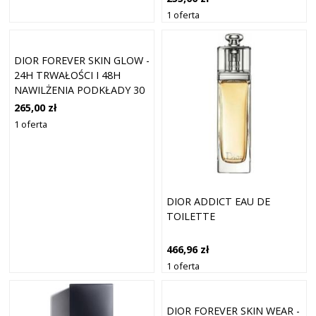
ML
1 oferta
DIOR FOREVER SKIN GLOW -
24H TRWAŁOŚCI I 48H
NAWILŻENIA PODKŁADY 30
ML 1.5W - WARM
265,00 zł
1 oferta
DIOR ADDICT EAU DE
TOILETTE
466,96 zł
1 oferta
DIOR FOREVER SKIN WEAR -