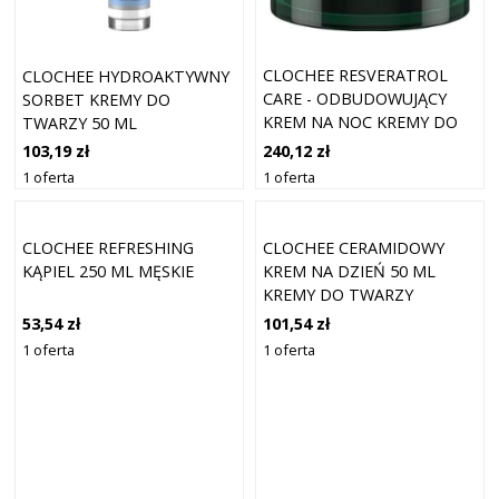
CLOCHEE RESVERATROL
CLOCHEE HYDROAKTYWNY
CARE - ODBUDOWUJĄCY
SORBET KREMY DO
KREM NA NOC KREMY DO
TWARZY 50 ML
TWARZY 50 ML
240,12 zł
103,19 zł
1 oferta
1 oferta
CLOCHEE REFRESHING
CLOCHEE CERAMIDOWY
KĄPIEL 250 ML MĘSKIE
KREM NA DZIEŃ 50 ML
KREMY DO TWARZY
53,54 zł
101,54 zł
1 oferta
1 oferta