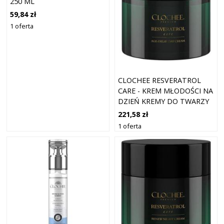
250 ML
59,84 zł
1 oferta
CLOCHEE RESVERATROL
CARE - KREM MŁODOŚCI NA
DZIEŃ KREMY DO TWARZY
50 ML
221,58 zł
1 oferta