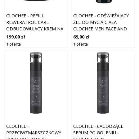
CLOCHEE - REFILL
CLOCHEE - ODŚWIEŻAJĄCY
RESVERATROL CARE -
ŻEL DO MYCIA CIAŁA -
ODBUDOWUJĄCY KREM NA
CLOCHEE MEN FACE AND
NOC (WKŁAD) - CLOCHEE
BODY WASH - DLA KOBIET
199,00 zł
69,00 zł
RESVERATOL CARE NIGHT
1 oferta
1 oferta
REFILL - DLA KOBIET
CLOCHEE -
CLOCHEE - ŁAGODZĄCE
PRZECIWZMARSZCZKOWY
SERUM PO GOLENIU -