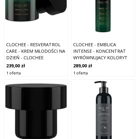
CLOCHEE - RESVERATROL
CLOCHEE - EMBLICA
CARE - KREM MŁODOŚCI NA
INTENSE - KONCENTRAT
DZIEŃ - CLOCHEE
WYRÓWNUJACY KOLORYT
RESVERATOL CARE - DLA
DO TWARZY - CLOCHEE
239,00 zł
289,00 zł
KOBIET
EMBLICA INTENSE - DLA
1 oferta
1 oferta
KOBIET