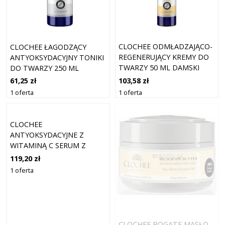
CLOCHEE ODMŁADZAJĄCO-
CLOCHEE ŁAGODZĄCY
REGENERUJĄCY KREMY DO
ANTYOKSYDACYJNY TONIKI
TWARZY 50 ML DAMSKI
DO TWARZY 250 ML
103,58 zł
61,25 zł
1 oferta
1 oferta
CLOCHEE
ANTYOKSYDACYJNE Z
WITAMINĄ C SERUM Z
WITAMINĄ C 30 ML DAMSKI
119,20 zł
1 oferta
CLOCHEE BOGATE MASŁO