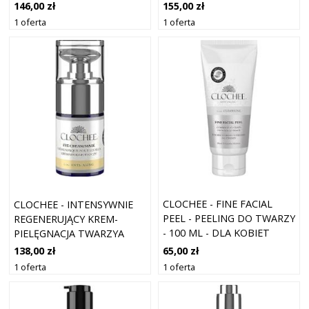
ML - DLA KOBIET
146,00 zł
155,00 zł
1 oferta
1 oferta
CLOCHEE - FINE FACIAL
CLOCHEE - INTENSYWNIE
PEEL - PEELING DO TWARZY
REGENERUJĄCY KREM-
- 100 ML - DLA KOBIET
PIELĘGNACJA TWARZYA
POD OCZY - 15 ML - DLA
65,00 zł
138,00 zł
KOBIET
1 oferta
1 oferta