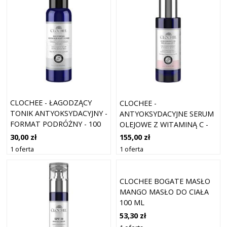
CLOCHEE - ŁAGODZĄCY
CLOCHEE -
TONIK ANTYOKSYDACYJNY -
ANTYOKSYDACYJNE SERUM
FORMAT PODRÓŻNY - 100
OLEJOWE Z WITAMINĄ C -
ML - DLA KOBIET
30 ML - DLA KOBIET
30,00 zł
155,00 zł
1 oferta
1 oferta
CLOCHEE BOGATE MASŁO
MANGO MASŁO DO CIAŁA
100 ML
53,30 zł