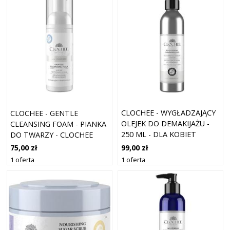
CLOCHEE - WYGŁADZAJĄCY
CLOCHEE - GENTLE
OLEJEK DO DEMAKIJAŻU -
CLEANSING FOAM - PIANKA
250 ML - DLA KOBIET
DO TWARZY - CLOCHEE
CLOCHEE CLEA 150ML - DLA
99,00 zł
75,00 zł
KOBIET
1 oferta
1 oferta