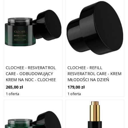
CLOCHEE - RESVERATROL
CLOCHEE - REFILL
CARE - ODBUDOWUJĄCY
RESVERATROL CARE - KREM
KREM NA NOC - CLOCHEE
MŁODOŚCI NA DZIEŃ
RESVERATOL CARE NIGHT -
(WKŁAD) - CLOCHEE
265,00 zł
179,00 zł
DLA KOBIET
RESVERATOL CARE REFILL -
1 oferta
1 oferta
DLA KOBIET