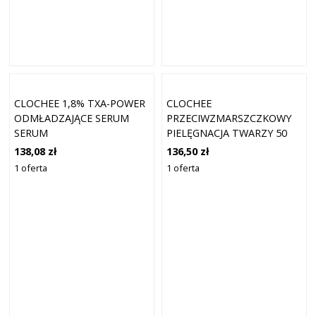
CLOCHEE 1,8% TXA-POWER
CLOCHEE
ODMŁADZAJĄCE SERUM
PRZECIWZMARSZCZKOWY
SERUM
PIELĘGNACJA TWARZY 50
PRZECIWZMARSZCZKOWE
ML MĘSKIE
138,08 zł
136,50 zł
30 ML
1 oferta
1 oferta