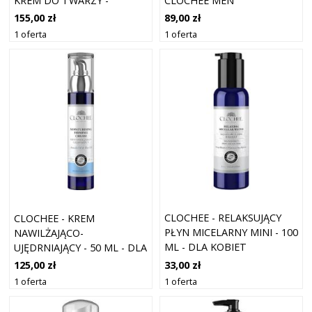
KREM DO TWARZY -
CLOCHEE MEN
CLOCHEE MEN ANTIAGING
AFTERSHAVE SOOTHING
155,00 zł
89,00 zł
CREAM - DLA MĘŻCZYZN
SERUM - DLA MĘŻCZYZN
1 oferta
1 oferta
CLOCHEE - RELAKSUJĄCY
CLOCHEE - KREM
PŁYN MICELARNY MINI - 100
NAWILŻAJĄCO-
ML - DLA KOBIET
UJĘDRNIAJĄCY - 50 ML - DLA
KOBIET
33,00 zł
125,00 zł
1 oferta
1 oferta